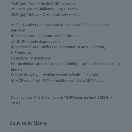
16.9. (ne) Plzeň – finále OMD ml.žactva
22.- 23.9. (so-ne)Jablonec – MČR žactva
28.9. (pá) Ostrov – OMJ předžactva – bus
Ad4 ) a) žactva ve skupinách až do konce září, pak se bude
předávat
b) Velká cena – probrány první informace
c) GDPR – bude dopracováno
d) testování Sps + trička (M.Langmaier, M.Aust, J.Šmrha,
N.Peterková,
D.Hejdová, M.Boučková)
e) byla diskutována otázka dresů (trička) – předložena nabídka fy
Eleven
f) skok do výšky – dodělat zakrytí polštářů – P.Tirala
h) MČR dospělých 2021 – nejdříve požádat o MČR žactva
Další schůze 14.8.2018 ( út.) od 18.30 hodin na hřišti ! (22.8. +
28.8.)
Související články