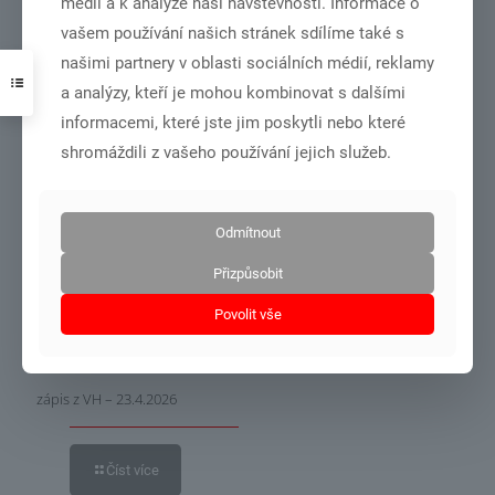
médií a k analýze naší návštěvnosti. Informace o
vašem používání našich stránek sdílíme také s
zápis 5/2026
našimi partnery v oblasti sociálních médií, reklamy
a analýzy, kteří je mohou kombinovat s dalšími
informacemi, které jste jim poskytli nebo které
Číst více
shromáždili z vašeho používání jejich služeb.
14.6.2026
Odmítnout
Přizpůsobit
Povolit vše
zápis z VH – 23.4.2026
Číst více