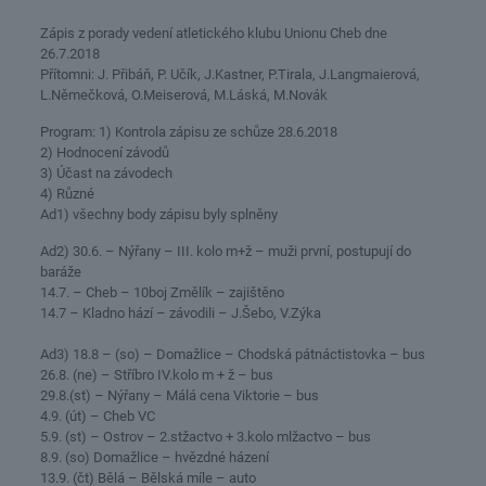
Zápis z porady vedení atletického klubu Unionu Cheb dne
26.7.2018
Přítomni: J. Přibáň, P. Učík, J.Kastner, P.Tirala, J.Langmaierová,
L.Němečková, O.Meiserová, M.Láská, M.Novák
Program: 1) Kontrola zápisu ze schůze 28.6.2018
2) Hodnocení závodů
3) Účast na závodech
4) Různé
Ad1) všechny body zápisu byly splněny
Ad2) 30.6. – Nýřany – III. kolo m+ž – muži první, postupují do
baráže
14.7. – Cheb – 10boj Změlík – zajištěno
14.7 – Kladno hází – závodili – J.Šebo, V.Zýka
Ad3) 18.8 – (so) – Domažlice – Chodská pátnáctistovka – bus
26.8. (ne) – Stříbro IV.kolo m + ž – bus
29.8.(st) – Nýřany – Málá cena Viktorie – bus
4.9. (út) – Cheb VC
5.9. (st) – Ostrov – 2.stžactvo + 3.kolo mlžactvo – bus
8.9. (so) Domažlice – hvězdné házení
13.9. (čt) Bělá – Bělská míle – auto