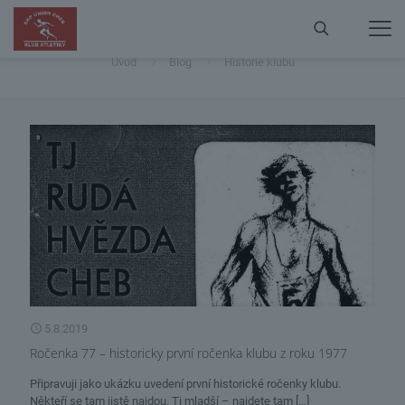
Historie klubu
Úvod
Blog
Historie klubu
5.8.2019
Ročenka 77 – historicky první ročenka klubu z roku 1977
Připravuji jako ukázku uvedení první historické ročenky klubu.
Někteří se tam jistě najdou. Ti mladší – najdete tam
[…]