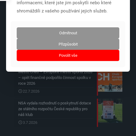
informacemi, které jste jim poskytli nebo které
17
18
19
20
21
22
23
shromáždili z vašeho používání jejich služeb.
24
25
26
27
28
29
30
31
Odmítnout
« Čvc
Přizpůsobit
Povolit vše
Nejnovější články
Město Cheb – Evropské město sportu 2026
– opět finančně podpořilo činnost spolku v
roce 2026
22.7.2026
NSA vydala rozhodnutí o poskytnutí dotace
ze státního rozpočtu České republiky pro
náš klub
3.7.2026