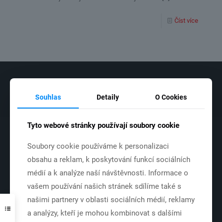
Číst více
Chcete vyrobit podobné www stránky
kontaktujte
Designrepublic.cz
Souhlas
Detaily
O Cookies
Tyto webové stránky používají soubory cookie
Kalendář
Soubory cookie používáme k personalizaci
obsahu a reklam, k poskytování funkcí sociálních
Srpen 2026
médií a k analýze naší návštěvnosti. Informace o
Po
Út
St
Čt
Pá
So
Ne
vašem používání našich stránek sdílíme také s
1
2
našimi partnery v oblasti sociálních médií, reklamy
3
4
5
6
7
8
9
a analýzy, kteří je mohou kombinovat s dalšími
10
11
12
13
14
15
16