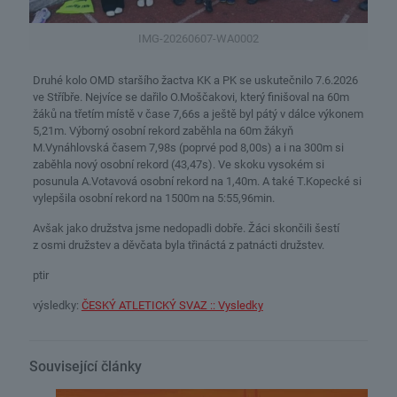
IMG-20260607-WA0002
Druhé kolo OMD staršího žactva KK a PK se uskutečnilo 7.6.2026
ve Stříbře. Nejvíce se dařilo O.Moščakovi, který finišoval na 60m
žáků na třetím místě v čase 7,66s a ještě byl pátý v dálce výkonem
5,21m. Výborný osobní rekord zaběhla na 60m žákyň
M.Vynáhlovská časem 7,98s (poprvé pod 8,00s) a i na 300m si
zaběhla nový osobní rekord (43,47s). Ve skoku vysokém si
posunula A.Votavová osobní rekord na 1,40m. A také T.Kopecké si
vylepšila osobní rekord na 1500m na 5:55,96min.
Avšak jako družstva jsme nedopadli dobře. Žáci skončili šestí
z osmi družstev a děvčata byla třináctá z patnácti družstev.
ptir
výsledky:
ČESKÝ ATLETICKÝ SVAZ :: Vysledky
Související články