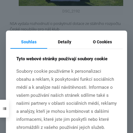
DSC_2192
NSA vydala rozhodnutí o poskytnutí dotace ze státního rozpočtu
České republiky pro náš klub
Souhlas
Detaily
O Cookies
Číst více
Tyto webové stránky používají soubory cookie
Soubory cookie používáme k personalizaci
3.7.2026
obsahu a reklam, k poskytování funkcí sociálních
médií a k analýze naší návštěvnosti. Informace o
vašem používání našich stránek sdílíme také s
našimi partnery v oblasti sociálních médií, reklamy
a analýzy, kteří je mohou kombinovat s dalšími
informacemi, které jste jim poskytli nebo které
DSC01001
shromáždili z vašeho používání jejich služeb.