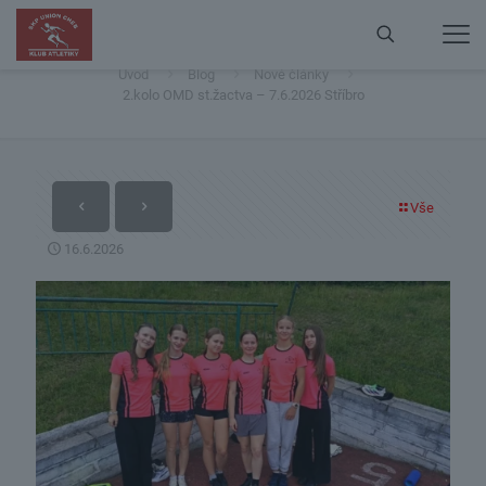
2.kolo OMD st.žactva – 7.6.2026 Stříbro
Úvod
Blog
Nové články
2.kolo OMD st.žactva – 7.6.2026 Stříbro
Vše
16.6.2026