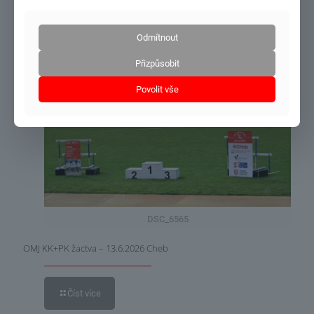
MČR dorost+junioři – Olomouc 27.6.-28.6.2026
Odmítnout
Číst více
Přizpůsobit
Povolit vše
21.6.2026
DSC_6565
OMJ KK+PK žactva – 13.6.2026 Cheb
Číst více