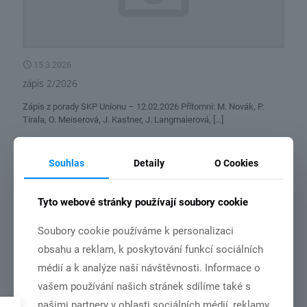
15.3.2026
zápis 2/2026
Zápis z porady SKP Unionu – 12.02.2026 Přítomni: M. Novák, P.
Tirala, O. Meiserová, J. Kastner, J. Langmaierová,
[…]
Číst více
Souhlas
Detaily
O Cookies
Tyto webové stránky používají soubory cookie
Soubory cookie používáme k personalizaci
obsahu a reklam, k poskytování funkcí sociálních
médií a k analýze naší návštěvnosti. Informace o
vašem používání našich stránek sdílíme také s
našimi partnery v oblasti sociálních médií, reklamy