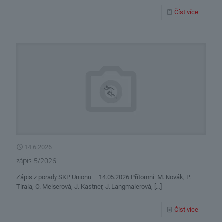
Číst více
14.6.2026
zápis 5/2026
Zápis z porady SKP Unionu – 14.05.2026 Přítomni: M. Novák, P.
Tirala, O. Meiserová, J. Kastner, J. Langmaierová,
[…]
Číst více