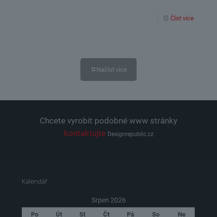
Číst více
Načíst více
Chcete vyrobit podobné www stránky
kontaktujte
Designrepublic.cz
Kalendář
Srpen 2026
Po
Út
St
Čt
Pá
So
Ne