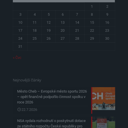
1
2
3
4
5
6
7
8
9
10
11
12
13
14
15
16
17
18
19
20
21
22
23
24
25
26
27
28
29
30
31
« Čvc
Nejnovější články
Město Cheb – Evropské město sportu 2026
– opět finančně podpořilo činnost spolku v
roce 2026
22.7.2026
NSA vydala rozhodnutí o poskytnutí dotace
ze státního rozpočtu České republiky pro