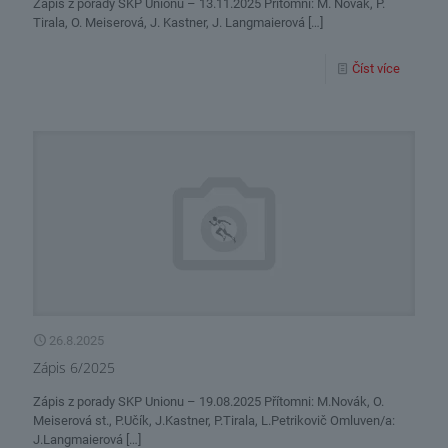
Zápis z porady SKP Unionu – 13.11.2025 Přítomni: M. Novák, P.
Tirala, O. Meiserová, J. Kastner, J. Langmaierová
[…]
Číst více
26.8.2025
Zápis 6/2025
Zápis z porady SKP Unionu – 19.08.2025 Přítomni: M.Novák, O.
Meiserová st., P.Učík, J.Kastner, P.Tirala, L.Petrikovič Omluven/a:
J.Langmaierová
[…]