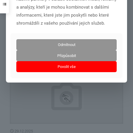
a analýzy, kteří je mohou kombinovat s dalšími
15.3.2026
informacemi, které jste jim poskytli nebo které
zápis 1/2026
shromáždili z vašeho používání jejich služeb.
Zápis z porady SKP Unionu – 15.01.2026 Přítomni: M. Novák, P.
Tirala, O. Meiserová, J. Kastner, J. Langmaierová
[…]
Odmítnout
Číst více
Přizpůsobit
Povolit vše
29.12.2025