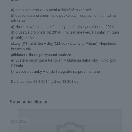
a) odsouhlaseno zakoupení 4 dálničních známek
b) odsouhlasena směrnice o poskytování cestovních náhrad na
rok 2014
c) zkontrolováno placení členských příspěvky na činnost 2014
d) družstva pro příští rok 2014 – ml. žákyně (ved. P.Tirala), ml.žáci
(P.Učík), st.žci +
st.žky (P.Tirala), dci + dky (M.Novák), ženy (J.Přibáň). Nejmladší
žactvo bude
přihlášeno ihned po vypsání soutěže
e) Systém organizace trénování v klubu na další roky – úkol pro
P.Tiralu
f) webové stránky – chybí fotografie na přední straně
Další schůze 23.1.2014 (čt) od 18.30 hod.
Související články
21.6.2026