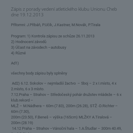
Zápis z porady vedení atletického klubu Unionu Cheb
dne 19.12.2013
Přítomni: J.Přibáň, P.Učík, J.Kastner, M.Novák, P.Tirala
Program: 1) Kontrola zápisu ze schůze 26.11.2013
2) Hodnocení závodů
3) Účast na závodech –autobusy
4) Různé
Ad1)
všechny body zápisu byly splněny
Ad2) 6.12. Sokolov – nejmladší žactvo – 5boj – 2 x I.místo, 4 x
2.místo, 6 x 3 místo.
7.12.Praha – Strahov – Středočeský pohár družstev mládeže – 6 x
klub.rekord –
MLŽ – M.Nádhera – 60m (7.83), 200m (26.28), STŽ -D.Richter –
60m (7.30),
200m (23.50), F.Beneš – výška (165cm) MLŽKY A.Tiralová –
200m (28.19)
14.12 Praha – Strahov –Vánoční hala – 1.A.Študlar – 300m 40.49,