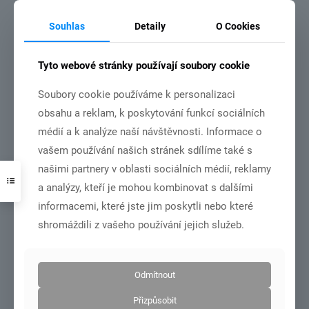
Souhlas
Detaily
O Cookies
Tyto webové stránky používají soubory cookie
zápis 6/2026
Soubory cookie používáme k personalizaci
obsahu a reklam, k poskytování funkcí sociálních
Číst více
médií a k analýze naší návštěvnosti. Informace o
vašem používání našich stránek sdílíme také s
našimi partnery v oblasti sociálních médií, reklamy
a analýzy, kteří je mohou kombinovat s dalšími
14.6.2026
informacemi, které jste jim poskytli nebo které
shromáždili z vašeho používání jejich služeb.
Odmítnout
zápis 5/2026
Přizpůsobit