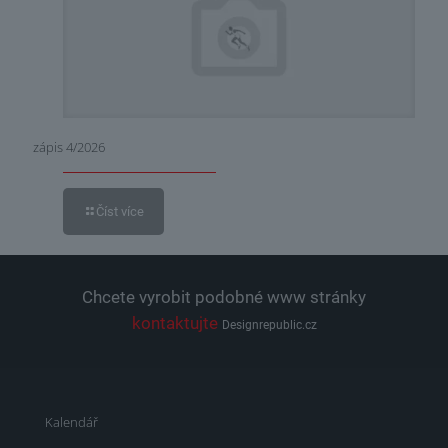
zápis 4/2026
Číst více
Chcete vyrobit podobné www stránky
kontaktujte
Designrepublic.cz
Kalendář