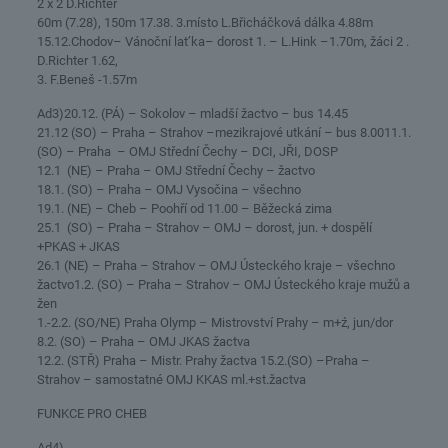
2 x 2 D.Richter
60m (7.28), 150m 17.38. 3.místo L.Břicháčková dálka 4.88m
15.12.Chodov– Vánoční lat’ka– dorost 1. – L.Hink –1.70m, žáci 2 .
D.Richter 1.62,
3. F.Beneš -1.57m
Ad3)20.12. (PÁ) – Sokolov – mladší žactvo – bus 14.45
21.12 (SO) – Praha – Strahov –mezikrajové utkání – bus 8.0011.1.
(SO) – Praha – OMJ Střední Čechy – DCI, JŘI, DOSP
12.1 (NE) – Praha – OMJ Střední Čechy – žactvo
18.1. (SO) – Praha – OMJ Vysočina – všechno
19.1. (NE) – Cheb – Poohří od 11.00 – Běžecká zima
25.1 (SO) – Praha – Strahov – OMJ – dorost, jun. + dospělí
+PKAS + JKAS
26.1 (NE) – Praha – Strahov – OMJ Ústeckého kraje – všechno
žactvo1.2. (SO) – Praha – Strahov – OMJ Ústeckého kraje mužů a
žen
1.-2.2. (SO/NE) Praha Olymp – Mistrovství Prahy – m+ź, jun/dor
8.2. (SO) – Praha – OMJ JKAS žactva
12.2. (STŘ) Praha – Mistr. Prahy žactva 15.2.(SO) –Praha –
Strahov – samostatné OMJ KKAS ml.+st.žactva
FUNKCE PRO CHEB
Ad4)