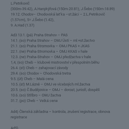
L.Petrikovič
(300m-39.42), A.Hanykýřová (150m-20.81), J.Šebo (150m-18.89)
19.12. Chodov– Chodovská lat’ka –st.žáci – 2.L.Petrikovič
(1.57cm), 5= J.Šebo (1.42),
9. A.Had (1.37)
Ad3 13.1. (pá) Praha Strahov – PAS
14.1. (so) Praha Strahov – OMJ Ústí – ml.+st.žactvo
21.1. (so) Praha Stromovka – OMJ PKAS + JKAS
22.1. (ne) Praha-Stromovka – OMJ KKAS v hale
12.3. (ne) Praha-Strahov – OMJ předžactva v hale
1,4, (so) Cheb – klubové mistrovství v přespolním běhu
26.4. (st) Cheb – zahajovací závody
29.4. (so) Chodov – Chodovská tretra
9.5. (út) Cheb – Malá cena
10.5. (st) M.Lázně – OMJ ve vícebojích ml.žactva
20.5. (so) Č.Budějovice – OMJ – dorost, junioři, dospělí
10.6. (so) Stříbro – OMJ žactva
31.7. (po) Cheb – Velká cena
Ad4) Členská základna – kontrola, zrušení registrace, obnova
registrace
Ad5)