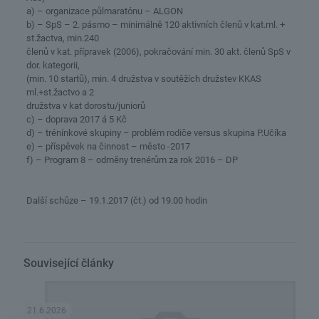
a) – organizace půlmaratónu – ALGON
b) – SpS – 2. pásmo – minimálně 120 aktivních členů v kat.ml. +
st.žactva, min.240
členů v kat. přípravek (2006), pokračování min. 30 akt. členů SpS v
dor. kategorii,
(min. 10 startů), min. 4 družstva v soutěžích družstev KKAS
ml.+st.žactvo a 2
družstva v kat dorostu/juniorů
c) – doprava 2017 á 5 Kč
d) – trénínkové skupiny – problém rodiče versus skupina P.Učíka
e) – příspěvek na činnost – město -2017
f) – Program 8 – odměny trenérům za rok 2016 – DP
Další schůze – 19.1.2017 (čt.) od 19.00 hodin
Související články
21.6.2026