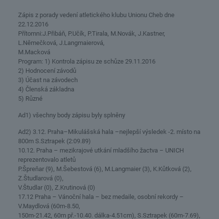
Zápis z porady vedení atletického klubu Unionu Cheb dne
22.12.2016
Přítomni:J.Přibáň, P.Učík, P.Tirala, M.Novák, J.Kastner,
L.Němečková, J.Langmaierová,
M.Macková
Program: 1) Kontrola zápisu ze schůze 29.11.2016
2) Hodnocení závodů
3) Účast na závodech
4) Členská základna
5) Různé
Ad1) všechny body zápisu byly splněny
Ad2) 3.12. Praha–Mikulášská hala –nejlepší výsledek -2. místo na
800m S.Sztrapek (2:09.89)
10.12. Praha – mezikrajové utkání mladšího žactva – UNICH
reprezentovalo atletů
P.Špreňar (9), M.Šebestová (6), M.Langmaier (3), K.Kůtková (2),
Z.Študlarová (0),
V.Študlar (0), Z.Krutinová (0)
17.12 Praha – Vánoční hala – bez medaile, osobní rekordy –
V.Maydlová (60m-8.50,
150m-21.42, 60m př.-10.40. dálka-4.51cm), S.Sztrapek (60m-7.69),