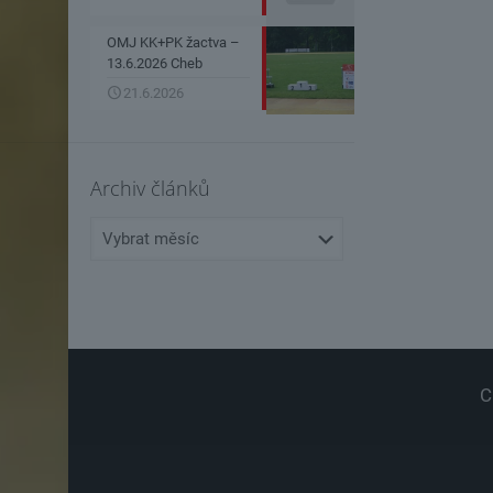
OMJ KK+PK žactva –
13.6.2026 Cheb
21.6.2026
Archiv článků
Archiv
článků
C