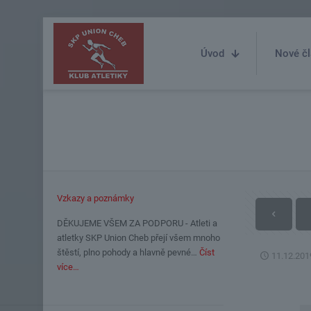
Úvod
Nové čl
Vzkazy a poznámky
DĚKUJEME VŠEM ZA PODPORU - Atleti a
atletky SKP Union Cheb přejí všem mnoho
štěstí, plno pohody a hlavně pevné…
Číst
11.12.201
více…