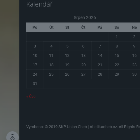
Kalendář
Srpen 2026
Po
Út
St
Čt
Pá
So
Ne
1
2
3
4
5
6
7
8
9
10
11
12
13
14
15
16
17
18
19
20
21
22
23
24
25
26
27
28
29
30
31
« Čvc
Vyrobeno: © 2019 SKP Union Cheb | Atletikacheb.cz. All Rights Re