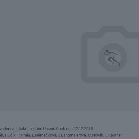
 vedení atletického klubu Unionu Cheb dne 22.12.2015
áň, P.Učík, P.Tirala, L.Němečková, J.Langmaierová, M.Novák, J.Kastner,