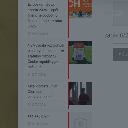
Evropské město
sportu 2026 – opět
21.6.2026
finančně podpořilo
činnost spolku v roce
2026
zápis 6/
22.7.2026
NSA vydala rozhodnutí
o poskytnutí dotace ze
Čís
státního rozpočtu
České republiky pro
náš klub
3.7.2026
MČR dorost+junioři –
Olomouc
27.6.-28.6.2026
3.7.2026
zápis 6/2026
21.6.2026