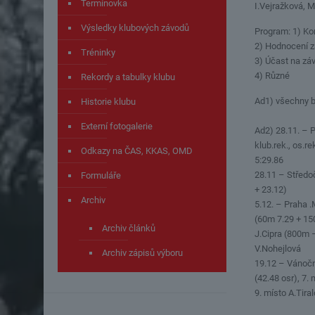
Termínovka
I.Vejražková, 
Výsledky klubových závodů
Program: 1) Ko
2) Hodnocení 
Tréninky
3) Účast na z
4) Různé
Rekordy a tabulky klubu
Ad1) všechny b
Historie klubu
Externí fotogalerie
Ad2) 28.11. – 
klub.rek., os.
Odkazy na ČAS, KKAS, OMD
5:29.86
28.11 – Středoč
Formuláře
+ 23.12)
Archiv
5.12. – Praha .
(60m 7.29 + 150
Archiv článků
J.Cipra (800m –
V.Nohejlová
Archiv zápisů výboru
19.12 – Vánočn
(42.48 osr), 7
9. místo A.Tira