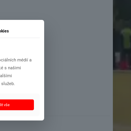
okies
ciálních médií a
ké s našimi
dalšími
 služeb.
it vše