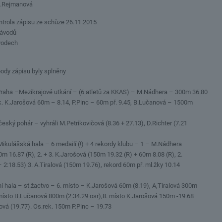
M.Rejmanová
ntrola zápisu ze schůze 26.11.2015
závodů
ávodech
ody zápisu byly splněny
Praha –Mezikrajové utkání – (6 atletů za KKAS) – M.Nádhera – 300m 36.80
rek. K.Jarošová 60m – 8.14, P.Pinc – 60m př. 9.45, B.Lučanová – 1500m
eský pohár – vyhráli M.Petrikovičová (8.36 + 27.13), D.Richter (7.21
Mikulášská hala – 6 medailí (!) + 4 rekordy klubu – 1 – M.Nádhera
m 16.87 (R), 2. + 3. K.Jarošová (150m 19.32 (R) + 60m 8.08 (R), 2.
 2:18.53) 3. A.Tiralová (150m 19.76), rekord 60m př. ml.žky 10.14
í hala – st.žactvo – 6. místo – K.Jarošová 60m (8.19), A,Tiralová 300m
. místo B.Lučanová 800m (2:34.29 osr),8. místo K.Jarošová 150m -19.68
lová (19.77). Os.rek. 150m P.Pinc – 19.73