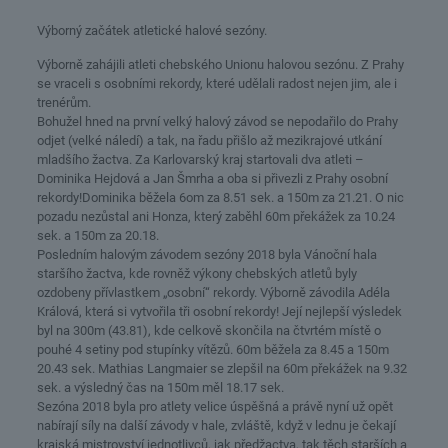
Výborný začátek atletické halové sezóny.
Výborně zahájili atleti chebského Unionu halovou sezónu. Z Prahy
se vraceli s osobními rekordy, které udělali radost nejen jim, ale i
trenérům.
Bohužel hned na první velký halový závod se nepodařilo do Prahy
odjet (velké náledí) a tak, na řadu přišlo až mezikrajové utkání
mladšího žactva. Za Karlovarský kraj startovali dva atleti –
Dominika Hejdová a Jan Šmrha a oba si přivezli z Prahy osobní
rekordy!Dominika běžela 6om za 8.51 sek. a 150m za 21.21. O nic
pozadu nezůstal ani Honza, který zaběhl 60m překážek za 10.24
sek. a 150m za 20.18.
Posledním halovým závodem sezóny 2018 byla Vánoční hala
staršího žactva, kde rovněž výkony chebských atletů byly
ozdobeny přívlastkem „osobní“ rekordy. Výborně závodila Adéla
Králová, která si vytvořila tři osobní rekordy! Její nejlepší výsledek
byl na 300m (43.81), kde celkově skončila na čtvrtém místě o
pouhé 4 setiny pod stupínky vítězů. 60m běžela za 8.45 a 150m
20.43 sek. Mathias Langmaier se zlepšil na 60m překážek na 9.32
sek. a výsledný čas na 150m měl 18.17 sek.
Sezóna 2018 byla pro atlety velice úspěšná a právě nyní už opět
nabírají síly na další závody v hale, zvláště, když v lednu je čekají
krajská mistrovství jednotlivců, jak předžactva, tak těch starších a