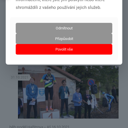
shromáždili z vašeho používání jejich služeb.
Odmítnout
soustředění podzimní Domažlice 26.10.÷30.10.2021
Přizpůsobit
Povolit vše
Číst více
31.10.2021
běh podél Halštrova – Aš 16.10.2021