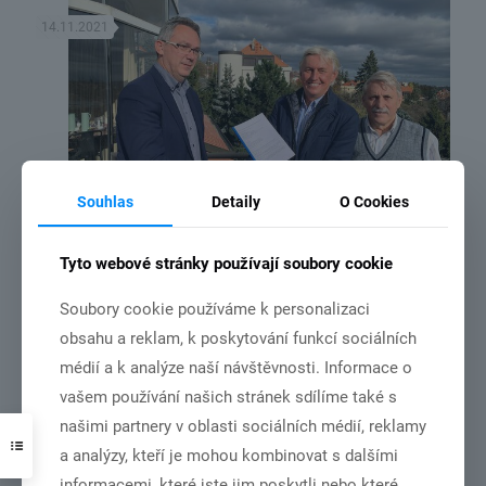
14.11.2021
Souhlas
Detaily
O Cookies
Tyto webové stránky používají soubory cookie
MČR družstev v roce 2022 bude v Chebu.
Soubory cookie používáme k personalizaci
obsahu a reklam, k poskytování funkcí sociálních
Číst více
médií a k analýze naší návštěvnosti. Informace o
vašem používání našich stránek sdílíme také s
našimi partnery v oblasti sociálních médií, reklamy
31.10.2021
a analýzy, kteří je mohou kombinovat s dalšími
informacemi, které jste jim poskytli nebo které