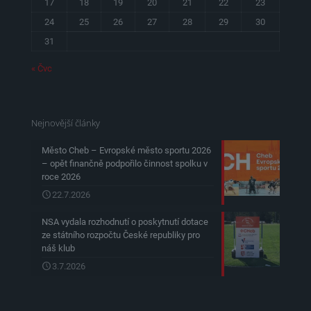
17
18
19
20
21
22
23
24
25
26
27
28
29
30
31
« Čvc
Nejnovější články
Město Cheb – Evropské město sportu 2026
– opět finančně podpořilo činnost spolku v
roce 2026
22.7.2026
NSA vydala rozhodnutí o poskytnutí dotace
ze státního rozpočtu České republiky pro
náš klub
3.7.2026