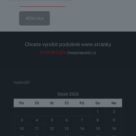
Číst více
Chcete vyrobit podobné www stránky
kontaktujte
Designrepublic.cz
Kalendář
Srpen 2026
Po
Út
St
Čt
Pá
So
Ne
1
2
3
4
5
6
7
8
9
10
11
12
13
14
15
16