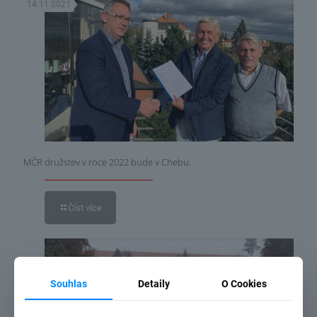
14.11.2021
MČR družstev v roce 2022 bude v Chebu.
Číst více
31.10.2021
Souhlas
Detaily
O Cookies