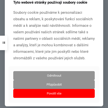
Tyto webové stránky používají soubory cookie
Soubory cookie používáme k personalizaci
obsahu a reklam, k poskytování funkcí sociálních
soustředění podzimní Domažlice 26.10.÷30.10.2021
médií a k analýze naší návštěvnosti. Informace o
vašem používání našich stránek sdílíme také s
našimi partnery v oblasti sociálních médií, reklamy
Číst více
a analýzy, kteří je mohou kombinovat s dalšími
informacemi, které jste jim poskytli nebo které
shromáždili z vašeho používání jejich služeb.
31.10.2021
Odmítnout
Přizpůsobit
Povolit vše
běh podél Halštrova – Aš 16.10.2021