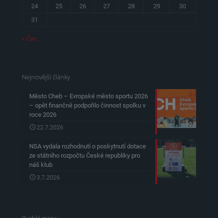
24
25
26
27
28
29
30
31
« Čvc
Nejnovější články
Město Cheb – Evropské město sportu 2026
– opět finančně podpořilo činnost spolku v
roce 2026
22.7.2026
NSA vydala rozhodnutí o poskytnutí dotace
ze státního rozpočtu České republiky pro
náš klub
3.7.2026