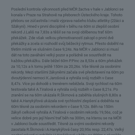
Poslední kontrola výkonnosti před MČR žactva v hale v Jablonci se
konala v Praze na Strahově na přeborech Ústeckého kraje. Tohoto
přeboru se zúčastnila i malá výprava našeho klubu atletiky (2žáci a
5žákyní). Hned v první disciplíně v běhu na 60m si zlepšil osobní
rekord J.Lališ na 7,83s a těšil se na svoji oblíbenou trať 60m
překážek. Zde však velkou přemotivaností zakopl o první dvě
překážky a zcela si rozhodil svůj běžecký rytmus. Přesto doběhl na
třetím místě ve slušném čase 9,24s. Na MČR v Jablonci si musí
dát na toto zaváhání velký pozor a pořádně se soustředit na
každou překážku. Dále běžel 60m P.Pinc za 8,53s a 60m překážek
za 10,12s a k tomu ještě 150m za 20,26s. Vše těsně za osobními
rekordy. Mezi staršími žákyněmi začala své představení na 60m po
dvoutýdenní nemoci K.Jarošová a vyhrála svůj rozběh v čase
8,47s. Více po dohodě s trenérem neběžela. Svoji rychlost na 60m
testovala také A.Tiralová a vyhrála svůj rozběh v čase 8,21s. Po
zranění se na 60m ukázala R.Škrnová a zaběhla slušných 8,80s a
také A.Hanykýřová ukázala své rychlostní zlepšení a doběhla na
60m těsně za osobním rekordem v čase 9,12s. Běh na 150m
žákyň celkově vyhrála A.Tiralová v osobním rekordu 19,56s, což je
velice dobré pro její hlavní trať běh na 300m, na kterou se na MČR
v Jablonci bude soustředit. Těsně za svými osobními rekordy
zaostala R.Škrnová i A.Hanykýřová časy 20,95s resp. 22,47s. Velký