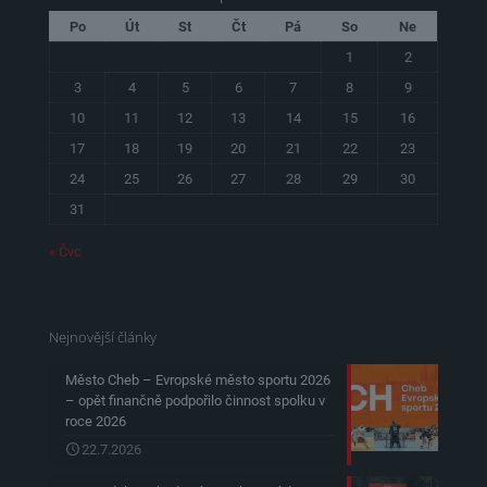
Po
Út
St
Čt
Pá
So
Ne
1
2
3
4
5
6
7
8
9
10
11
12
13
14
15
16
17
18
19
20
21
22
23
24
25
26
27
28
29
30
31
« Čvc
Nejnovější články
Město Cheb – Evropské město sportu 2026
– opět finančně podpořilo činnost spolku v
roce 2026
22.7.2026