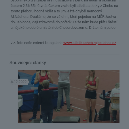
osobní rekord si zaběhla H.Kročáková v běhu na 800m a skončila
časem 2:36,85s čtvrtá. Cekem vzato byli atleti a atletky z Chebu na
tomto přeboru hodně vidět a to jim ještě chyběl nemocný
M.Nádhera. Doufáme, že se všichni, kteří pojedou na MČR žactva
do Jablonce, dají zdravotně do pořádku a že nám bude přát i štěstí
a nějaké to dobré umístění do Chebu dovezeme. Držte nám palce.
viz. foto naše externí fotogalerie
www.atletikacheb.rajce.idnes.cz
Související články
6.12.2022