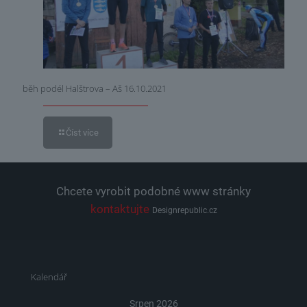
běh podél Halštrova – Aš 16.10.2021
Číst více
Chcete vyrobit podobné www stránky
kontaktujte
Designrepublic.cz
Kalendář
Srpen 2026