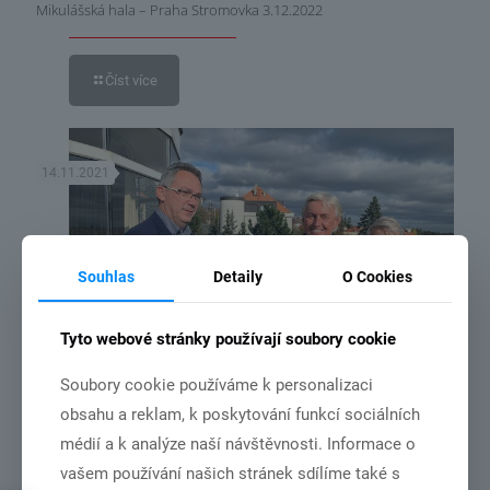
Mikulášská hala – Praha Stromovka 3.12.2022
Číst více
14.11.2021
Souhlas
Detaily
O Cookies
Tyto webové stránky používají soubory cookie
Soubory cookie používáme k personalizaci
obsahu a reklam, k poskytování funkcí sociálních
MČR družstev v roce 2022 bude v Chebu.
médií a k analýze naší návštěvnosti. Informace o
vašem používání našich stránek sdílíme také s
Číst více