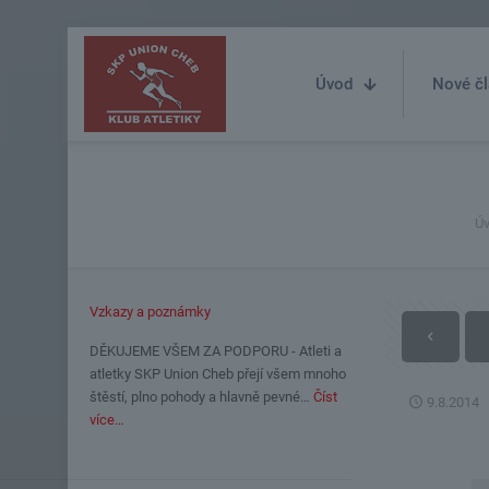
Úvod
Nové čl
Ú
Vzkazy a poznámky
DĚKUJEME VŠEM ZA PODPORU - Atleti a
atletky SKP Union Cheb přejí všem mnoho
štěstí, plno pohody a hlavně pevné…
Číst
9.8.2014
více…