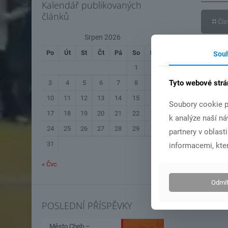
Kalendář publikovaných
článků
Čís
Srpen 2026
Po
Út
St
Čt
Pá
So
Ne
Sou
1
2
Tyto webové strá
3
4
5
6
7
8
9
10
11
12
13
14
15
16
Soubory cookie p
17
18
19
20
21
22
23
k analýze naší n
24
25
26
27
28
29
30
partnery v oblast
31
informacemi, kter
« Čvc
Odmít
POSLEDNÍ PŘÍSPĚVKY
Město Cheb –