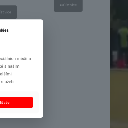
Číst více
íst více
okies
ciálních médií a
ké s našimi
dalšími
 služeb.
it vše