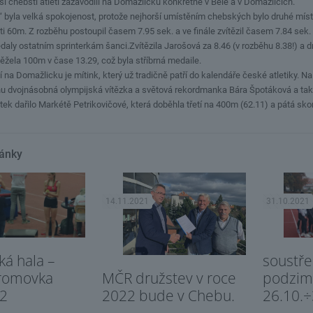
si chebští atleti zazávodili na Domažlicku konkrétně v Bělé a v Domažlicích.
“ byla velká spokojenost, protože nejhorší umístěním chebských bylo druhé míst
ati 60m. Z rozběhu postoupil časem 7.95 sek. a ve finále zvítězil časem 7.84 se
daly ostatním sprinterkám šanci.Zvítězila Jarošová za 8.46 (v rozběhu 8.38!) a
ěžela 100m v čase 13.29, což byla stříbrná medaile.
na Domažlicku je mítink, který už tradičně patří do kalendáře české atletiky. Na
nu dvojnásobná olympijská vítězka a světová rekordmanka Bára Špotáková a tak 
ek dařilo Markétě Petrikovičové, která doběhla třetí na 400m (62.11) a pátá sko
lánky
14.11.2021
31.10.2021
ká hala –
soustř
MČR družstev v roce
tromovka
podzim
2022 bude v Chebu.
22
26.10.