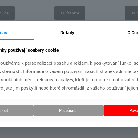
Číst více
t více
Č
hlas
Detaily
O Co
nky používají soubory cookie
oužíváme k personalizaci obsahu a reklam, k poskytování funkcí so
ávštěvnosti. Informace o vašem používání našich stránek sdílíme ta
i sociálních médií, reklamy a analýzy, kteří je mohou kombinovat s 
é jste jim poskytli nebo které shromáždili z vašeho používání jejich
nout
Přizpůsobit
Povol