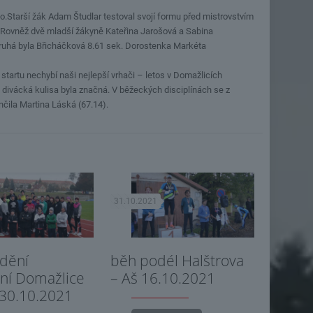
o.Starší žák Adam Študlar testoval svojí formu před mistrovstvím
k. Rovněž dvě mladší žákyně Kateřina Jarošová a Sabina
 druhá byla Břicháčková 8.61 sek. Dorostenka Markéta
 startu nechybí naši nejlepší vrhači – letos v Domažlicích
divácká kulisa byla značná. V běžeckých disciplínách se z
nčila Martina Láská (67.14).
31.10.2021
edění
běh podél Halštrova
ní Domažlice
– Aš 16.10.2021
÷30.10.2021