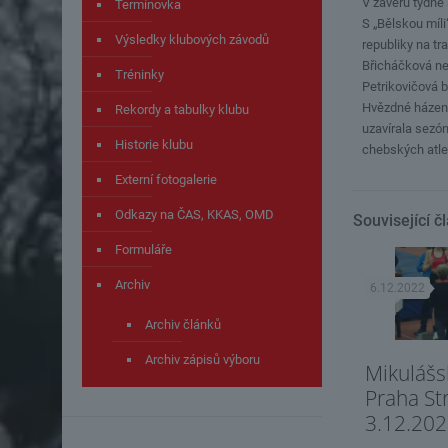
V závěru týdne 
Termínovka
S „Bělskou míli
Výsledky klubových závodů
republiky na tr
Břicháčková ne
Tréninky
Petrikovičová b
Hvězdné házení 
Rekordy a tabulky klubu
uzavírala sezó
Historie klubu
chebských atlet
Externí fotogalerie
Odkazy na ČAS, KKAS, OMD
Související č
Formuláře
Archiv
6.12.2022
Archiv článků
Archiv zápisů výboru
Mikulášs
Praha S
3.12.20