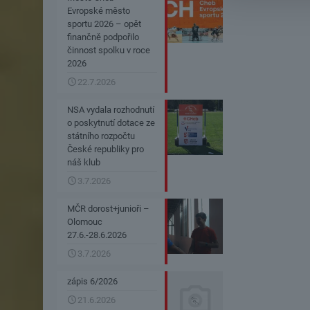
Evropské město
sportu 2026 – opět
finančně podpořilo
činnost spolku v roce
2026
22.7.2026
NSA vydala rozhodnutí
o poskytnutí dotace ze
státního rozpočtu
České republiky pro
náš klub
3.7.2026
MČR dorost+junioři –
Olomouc
27.6.-28.6.2026
3.7.2026
zápis 6/2026
21.6.2026