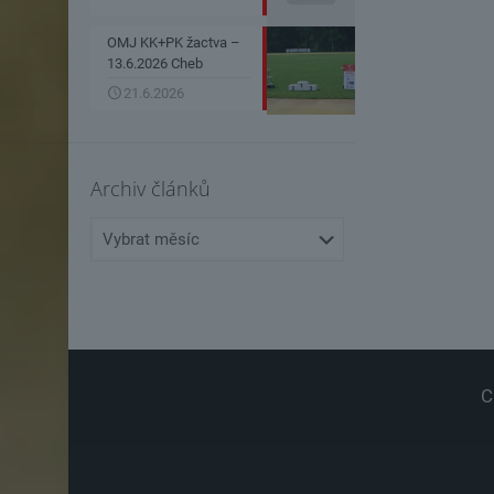
OMJ KK+PK žactva –
13.6.2026 Cheb
21.6.2026
Archiv článků
Archiv
článků
C