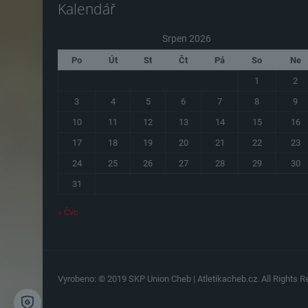
Kalendář
Srpen 2026
Po
Út
St
Čt
Pá
So
Ne
1
2
3
4
5
6
7
8
9
10
11
12
13
14
15
16
17
18
19
20
21
22
23
24
25
26
27
28
29
30
31
« Čvc
Vyrobeno: © 2019 SKP Union Cheb | Atletikacheb.cz. All Rights Re