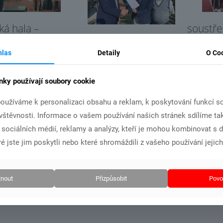
ká hala –
soustř
MČR družstev v roce
tromovka
podzim
2022 bude v Chebu.
22
26.10.
hlas
Detaily
O Co
nky používají soubory cookie
Číst více
t více
Č
oužíváme k personalizaci obsahu a reklam, k poskytování funkcí so
ávštěvnosti. Informace o vašem používání našich stránek sdílíme ta
i sociálních médií, reklamy a analýzy, kteří je mohou kombinovat s 
é jste jim poskytli nebo které shromáždili z vašeho používání jejich
nout
Přizpůsobit
Povol