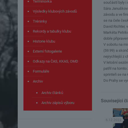
Termínovka
součástí byly i
Sára Janušková
Výsledky klubových závodů
závodu a ve fin
se na čele čes
Tréninky
David Richter, 
Rekordy a tabulky klubu
Markéta Petriko
dobře připrave
Historie klubu
V sobotu na mi
(59.99) a skonč
Externí fotogalerie
nejrychlejší z 
Odkazy na ČAS, KKAS, OMD
V letošní sezón
patřil na tomto
Formuláře
sprinteři se na
Do Prahy se vyd
Archiv
Archiv článků
Související č
Archiv zápisů výboru
6.12.2022