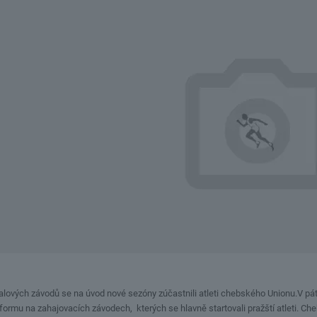
lových závodů se na úvod nové sezóny zúčastnili atleti chebského Unionu.V pátek v
 formu na zahajovacích závodech, kterých se hlavně startovali pražští atleti. C