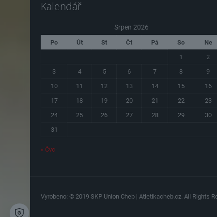
Kalendář
Srpen 2026
Po
Út
St
Čt
Pá
So
Ne
1
2
3
4
5
6
7
8
9
10
11
12
13
14
15
16
17
18
19
20
21
22
23
24
25
26
27
28
29
30
31
« Čvc
Vyrobeno: © 2019 SKP Union Cheb | Atletikacheb.cz. All Rights Re