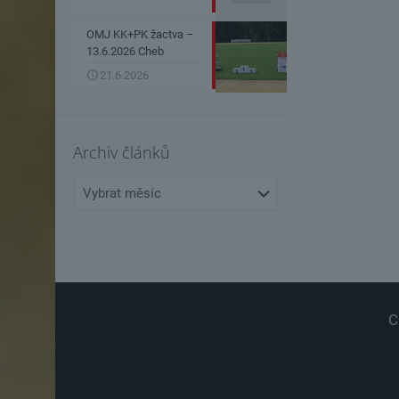
OMJ KK+PK žactva –
13.6.2026 Cheb
21.6.2026
Archiv článků
Archiv
článků
C