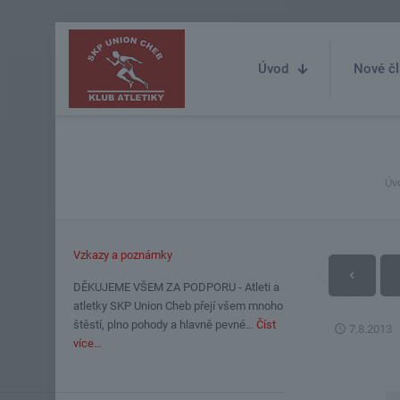
Úvod
Nové čl
Úv
Vzkazy a poznámky
DĚKUJEME VŠEM ZA PODPORU - Atleti a
atletky SKP Union Cheb přejí všem mnoho
štěstí, plno pohody a hlavně pevné…
Číst
7.8.2013
více…