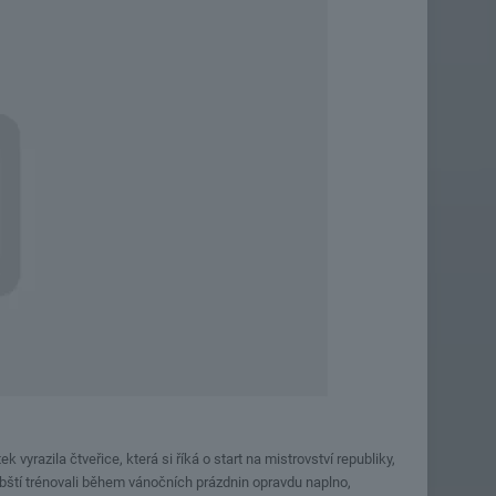
yrazila čtveřice, která si říká o start na mistrovství republiky,
hebští trénovali během vánočních prázdnin opravdu naplno,