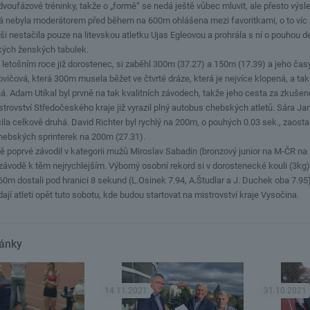
 dvoufázové tréninky, takže o „formě“ se nedá ještě vůbec mluvit, ale přesto výsle
 nebyla moderátorem před během na 600m ohlášena mezi favoritkami, o to víc 
iši nestačila pouze na litevskou atletku Ujas Egleovou a prohrála s ní o pouhou d
kých ženských tabulek.
v letošním roce již dorostenec, si zaběhl 300m (37.27) a 150m (17.39) a jeho čas
vičová, která 300m musela běžet ve čtvrté dráze, která je nejvíce klopená, a tak j
ná. Adam Utíkal byl prvně na tak kvalitních závodech, takže jeho cesta za zkuš
strovství Středočeského kraje již vyrazil plný autobus chebských atletů. Sára 
ila celkově druhá. David Richter byl rychlý na 200m, o pouhých 0.03 sek., zaos
chebských sprinterek na 200m (27.31).
ě poprvé závodil v kategorii mužů Miroslav Sabadin (bronzový junior na M-ČR na 
 závodě k těm nejrychlejším. Výborný osobní rekord si v dorostenecké kouli (3k
 60m dostali pod hranici 8 sekund (L.Osinek 7.94, A.Študlar a J. Duchek oba 7.
ají atleti opět tuto sobotu, kde budou startovat na mistrovství kraje Vysočina.
lánky
14.11.2021
31.10.2021