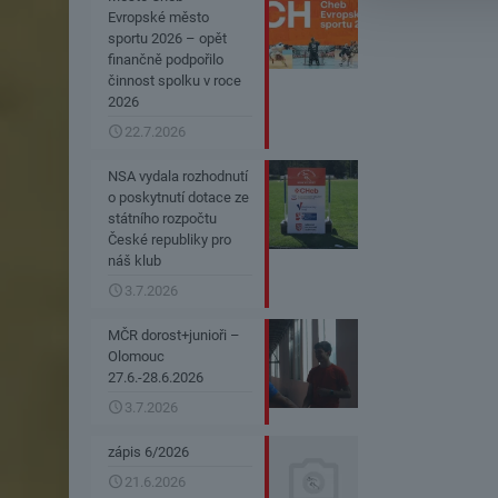
Evropské město
sportu 2026 – opět
finančně podpořilo
činnost spolku v roce
2026
22.7.2026
NSA vydala rozhodnutí
o poskytnutí dotace ze
státního rozpočtu
České republiky pro
náš klub
3.7.2026
MČR dorost+junioři –
Olomouc
27.6.-28.6.2026
3.7.2026
zápis 6/2026
21.6.2026