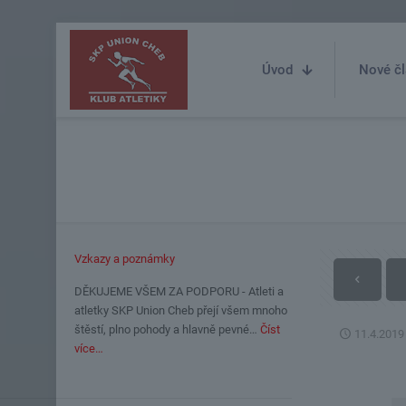
Úvod
Nové čl
Vzkazy a poznámky
DĚKUJEME VŠEM ZA PODPORU - Atleti a
atletky SKP Union Cheb přejí všem mnoho
štěstí, plno pohody a hlavně pevné…
Číst
11.4.2019
více…