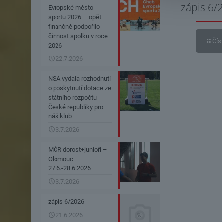
zápis 6/
Evropské město
sportu 2026 – opět
finančně podpořilo
činnost spolku v roce
Čís
2026
22.7.2026
NSA vydala rozhodnutí
o poskytnutí dotace ze
státního rozpočtu
České republiky pro
náš klub
3.7.2026
MČR dorost+junioři –
Olomouc
27.6.-28.6.2026
3.7.2026
zápis 6/2026
21.6.2026