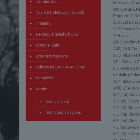
Termínovka
M.Novák, J.La
Omluvena: L.
Výsledky klubových závodů
Program: 1) Ko
2) Účast na zá
Tréninky
3) Příprava úč
Rekordy a tabulky klubu
4) Různé
Ad1) všechny b
Historie klubu
Ad2) 24.3. Tac
30.3. Ml.Boles
Externí fotogalerie
15. J.Šebo , 47.
Odkazy na ČAS, KKAS, OMD
6.4. Mistrovstv
medaile předáv
Formuláře
13.4. Bělská pě
Ad3) 27.4. (so
Archiv
30.4. (út) Mal
1.5. (st) K.Var
Archiv článků
2.5. (čt) Cheb 
Archiv zápisů výboru
5.5. (ne) Chodo
6.5. (po) Cheb 
7.5. Ostrov (ú
8.5. (st) K.Va