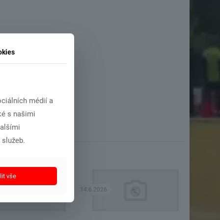
okies
ciálních médií a
ké s našimi
dalšími
 služeb.
it vše
14.6.2026