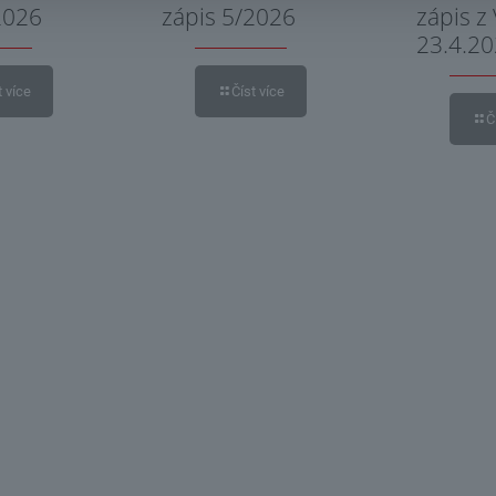
2026
zápis 5/2026
zápis z
23.4.2
t více
Číst více
Č