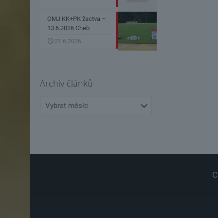
OMJ KK+PK žactva –
13.6.2026 Cheb
21.6.2026
Archiv článků
Archiv
článků
C