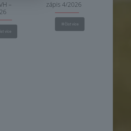
 VH –
zápis 4/2026
026
Číst více
íst více