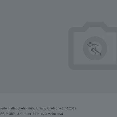
 vedení atletického klubu Unionu Cheb dne 23.4.2019
báň, P. Učík, J.Kastner, P.Tirala, O.Meiserová