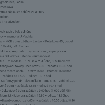
ngmaierová, Láská
Němečková
ntrola zápisu ze schůze 21.3.2019
vodech
asti na závodech
ody zápisu byly splněny
hov – memoriál J.Machta,
lav – MČR v přesp.běhu – žactvo N.Peterková 45., dorost
 D.Vaidiš, , 41. Flaman
í klubu v přesp.běhu – výborná účast, super počasí,
ala OH vítězka Kateřina Neumannová!
tka – tři medaile – 1. V.Fiala, 2. J.Šebo, 3. M.Kapicová
) zahajovací závody Cheb sraz 9.00 – začátek 10.00 hod
á cena města Chebu – sraz v 15.00 – začátek 16.00 hod
y – začátek od 15.00 – odjezd 13.15 hod
– Štafetový pohár –okresní kolo –sraz 8.15 – začátek9.30
vská tretra – začátek 12.15 – odjezd 10.45 hod
– Čokoládová tretra začátek v 9.00 hod (1.000 dětí ??!!)
t) Mem. M.Kitzbergra začátek 15.30 – odjezd 13.30hod
ry–Gigant–pomoc rozhodčích–začátek v 10.00 odjezd 8.30