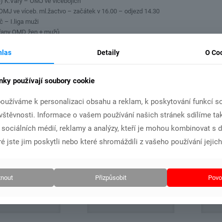
e) K.Vary – OMJ ve vícebojích
OMJ ve víceb. ml.žactvo – začátek v 16.00 – odjezd 14.30
č – I.liga muži
ýřany OMD žen + mužů
ry – II. kolo přípravek
hlas
Detaily
O Co
šice – VC
k – OMJ
ro – OMJ žactva
nky používají soubory cookie
edění v Domažlicích – 18.-21.4. – 29 osob – výborné počasí
 částka cca 40.000 za zaplacení opravy polštáře na výšku
oužíváme k personalizaci obsahu a reklam, k poskytování funkcí so
hříštěm – 23.4. schůzka na městě – prakticky ve všem shoda
ávštěvnosti. Informace o vašem používání našich stránek sdílíme ta
.5.2019 ( čt) od 18.30 hod.
i sociálních médií, reklamy a analýzy, kteří je mohou kombinovat s 
é jste jim poskytli nebo které shromáždili z vašeho používání jejich
lánky
nout
Přizpůsobit
Povol
14.6.2026
14.6.2026