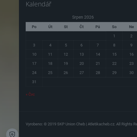
Kalendář
Srpen 2026
Po
Út
St
Čt
Pá
So
Ne
1
2
3
4
5
6
7
8
9
10
11
12
13
14
15
16
17
18
19
20
21
22
23
24
25
26
27
28
29
30
31
« Čvc
Vyrobeno: © 2019 SKP Union Cheb | Atletikacheb.cz. All Rights Re