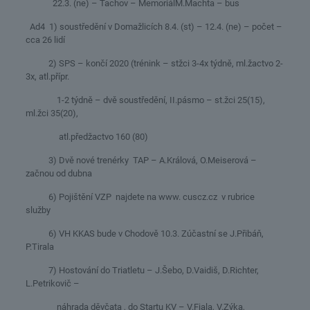
22.3. (ne) – Tachov – MemoriálM.Machta – bus
Ad4 1) soustředění v Domažlicích 8.4. (st) – 12.4. (ne) – počet –
cca 26 lidí
2) SPS – končí 2020 (trénink – stžci 3-4x týdně, ml.žactvo 2-
3x, atl.přípr.
1-2 týdně – dvě soustředění, II.pásmo – st.žci 25(15),
ml.žci 35(20),
atl.předžactvo 160 (80)
3) Dvě nové trenérky TAP – A.Králová, O.Meiserová –
začnou od dubna
6) Pojištění VZP najdete na www. cuscz.cz v rubrice
služby
6) VH KKAS bude v Chodově 10.3. Zúčastní se J.Přibáň,
P.Tirala
7) Hostování do Triatletu – J.Šebo, D.Vaidiš, D.Richter,
L.Petrikovič –
náhrada děvčata , do Startu KV – V.Fiala, V.Zýka,