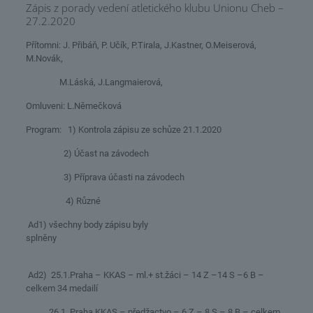
Zápis z porady vedení atletického klubu Unionu Cheb –
27.2.2020
Přítomni: J. Přibáň, P. Učík, P.Tirala, J.Kastner, O.Meiserová,
M.Novák,
M.Láská, J.Langmaierová,
Omluveni: L.Němečková
Program: 1) Kontrola zápisu ze schůze 21.1.2020
2) Účast na závodech
3) Příprava účasti na závodech
4) Různé
Ad1) všechny body zápisu byly
splněny
Ad2) 25.1.Praha – KKAS – ml.+ st.žáci – 14 Z –14 S –6 B –
celkem 34 medailí
26.1. Praha KKAS – předžactvo – 6 Z – 8 S – 8 B – celkem