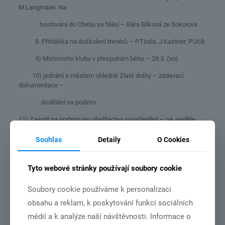
M.Langmaier. Na
hostování do Chebu se hlásí – Bára Bílková ze Sokolova
8. Přihláška na doškolení trenérů – P.Tirala, J.Kastner, P.Učík
9) Mistrovství klubu v přespolním běhu – 28.3. (so)
10) jednání s městem ohledně Zlaté dráhy – zádavací
dokumentace –
dodělání na podzim
11) Zajistit na podzim pro předžactvo soustředění – pá -neděle
např. Ve
Souhlas
Detaily
O Cookies
F.Lázních nebo Kynžvartě. Další schůze 26.3.2020 (čt)
– od 19.00 hod. na hřišti
Tyto webové stránky používají soubory cookie
Soubory cookie používáme k personalizaci
Související články
obsahu a reklam, k poskytování funkcí sociálních
médií a k analýze naší návštěvnosti. Informace o
21.6.2026