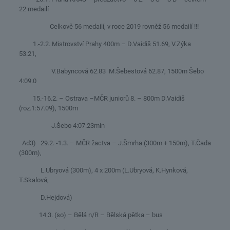
22 medailí
Celkově 56 medailí, v roce 2019 rovněž 56 medailí !!!
1.-2.2. Mistrovství Prahy 400m – D.Vaidiš 51.69, V.Zýka
53.21,
V.Babyncová 62.83 M.Šebestová 62.87, 1500m Šebo
4:09.0
15.-16.2. – Ostrava –MČR juniorů 8. – 800m D.Vaidiš
(roz.1:57.09), 1500m
J.Šebo 4:07.23min
Ad3) 29.2. -1.3. – MČR žactva – J.Šmrha (300m + 150m), T.Čada
(300m),
L.Ubryová (300m), 4 x 200m (L.Ubryová, K.Hynková,
T.Skalová,
D.Hejdová)
14.3. (so) – Bělá n/R – Bělská pětka – bus