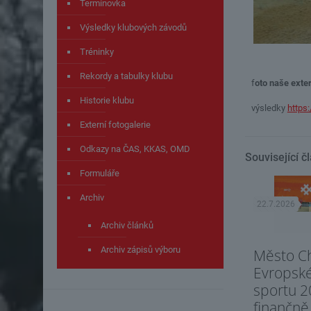
Termínovka
Výsledky klubových závodů
Tréninky
Rekordy a tabulky klubu
f
oto naše exter
Historie klubu
výsledky
https:
Externí fotogalerie
Odkazy na ČAS, KKAS, OMD
Související č
Formuláře
Archiv
22.7.2026
Archiv článků
Archiv zápisů výboru
Město C
Evropsk
sportu 2
finančně