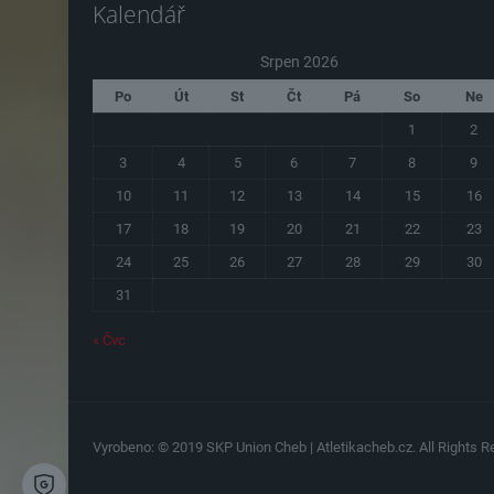
Kalendář
Srpen 2026
Po
Út
St
Čt
Pá
So
Ne
1
2
3
4
5
6
7
8
9
10
11
12
13
14
15
16
17
18
19
20
21
22
23
24
25
26
27
28
29
30
31
« Čvc
Vyrobeno: © 2019 SKP Union Cheb | Atletikacheb.cz. All Rights Re