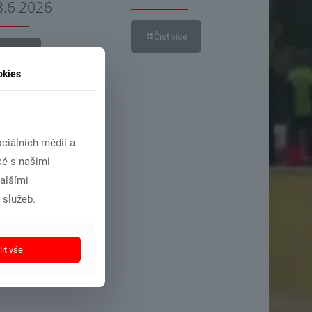
8.6.2026
Číst více
íst více
okies
ciálních médií a
ké s našimi
dalšími
 služeb.
it vše