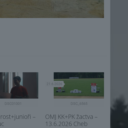
21.6.2026
DSC01001
DSC_6565
ost+junioři –
OMJ KK+PK žactva –
uc
13.6.2026 Cheb