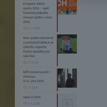
Evropské město
sportu 2026 – opět
finančně podpořilo
činnost spolku v roce
2026
22.7.2026
NSA vydala rozhodnutí
o poskytnutí dotace ze
státního rozpočtu
České republiky pro
náš klub
3.7.2026
MČR dorost+junioři –
Olomouc
27.6.-28.6.2026
3.7.2026
zápis 6/2026
21.6.2026