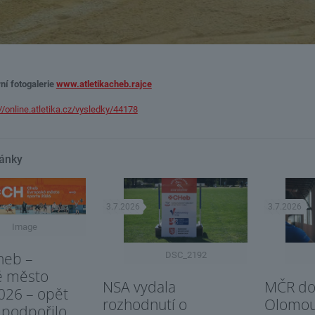
ní fotogalerie
www.atletikacheb.rajce
//online.atletika.cz/vysledky/44178
lánky
3.7.2026
3.7.2026
Image
heb –
DSC_2192
é město
NSA vydala
MČR dor
026 – opět
rozhodnutí o
Olomo
 podpořilo