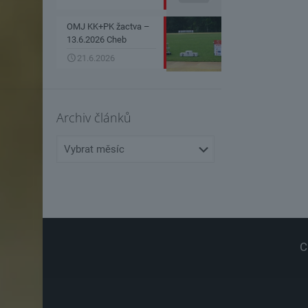
OMJ KK+PK žactva –
13.6.2026 Cheb
21.6.2026
Archiv článků
Archiv
článků
C