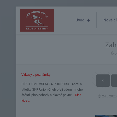
Úvod
Nové čl
Zah
Úvo
Vzkazy a poznámky
DĚKUJEME VŠEM ZA PODPORU - Atleti a
atletky SKP Union Cheb přejí všem mnoho
štěstí, plno pohody a hlavně pevné…
Číst
24.5.2020
více…