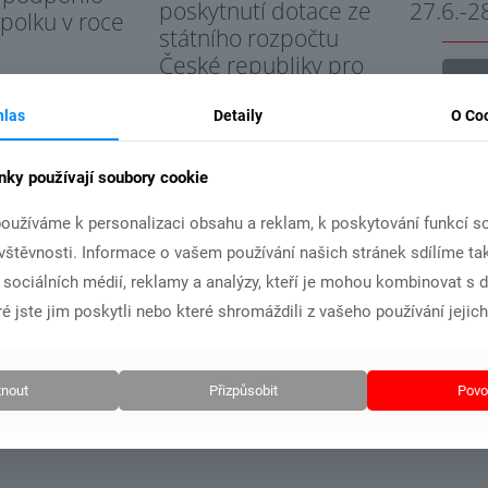
poskytnutí dotace ze
27.6.-2
spolku v roce
státního rozpočtu
České republiky pro
Č
náš klub
hlas
Detaily
O Co
t více
Číst více
nky používají soubory cookie
oužíváme k personalizaci obsahu a reklam, k poskytování funkcí so
ávštěvnosti. Informace o vašem používání našich stránek sdílíme ta
i sociálních médií, reklamy a analýzy, kteří je mohou kombinovat s 
é jste jim poskytli nebo které shromáždili z vašeho používání jejich
nout
Přizpůsobit
Povol