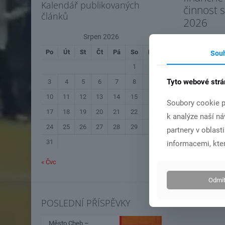
Kalendář publikovaných
činnost 
článků
2026
Srpen 2026
Po
Út
St
Čt
Pá
So
Ne
Sou
Čís
1
2
Tyto webové strá
3
4
5
6
7
8
9
10
11
12
13
14
15
16
Soubory cookie p
17
18
19
20
21
22
23
k analýze naší n
24
25
26
27
28
29
30
partnery v oblast
31
informacemi, kter
« Čvc
Odmít
POSLEDNÍ PŘÍSPĚVKY
Město Cheb –