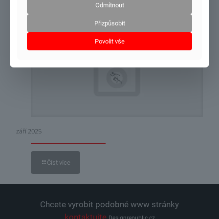
Odmítnout
Číst více
Přizpůsobit
Povolit vše
6.9.2025
září 2025
Číst více
Chcete vyrobit podobné www stránky
kontaktujte
Designrepublic.cz