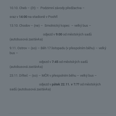
10.10. Cheb – (čt) – Podzimní závody předžactva –
sraz v
14:00
na stadioně v Poohří
13.10. Chodov – (ne) – Smolnický kopec – velký bus –
odjezd v
9:00
od městských sadů
(autobusová zastávka)
9.11. Ostrov – (so) – Běh 17.listopadu (v přespolním běhu) – velký
bus –
odjezd v
7:45
od městských sadů
(autobusová zastávka)
23.11. Dříteč – (so) – MČR v přespolním běhu – velký bus –
odjezd v
pátek 22.11. v ?:??
od městských
sadů (autobusová zastávka)