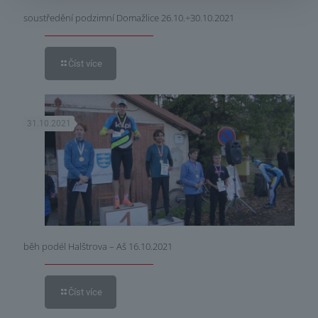
soustředění podzimní Domažlice 26.10.÷30.10.2021
Číst více
31.10.2021
běh podél Halštrova – Aš 16.10.2021
Číst více