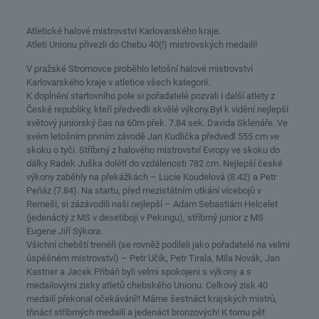
Atletické halové mistrovství Karlovarského kraje.
Atleti Unionu přivezli do Chebu 40(!) mistrovských medailí!
V pražské Stromovce proběhlo letošní halové mistrovství
Karlovarského kraje v atletice všech kategorií.
K doplnění startovního pole si pořadatelé pozvali i další atlety z
České republiky, kteří předvedli skvělé výkony.Byl k vidění nejlepší
světový juniorský čas na 60m přek. 7.84 sek. Davida Sklenáře. Ve
svém letošním prvním závodě Jan Kudlička předvedl 555 cm ve
skoku o tyči. Stříbrný z halového mistrovství Evropy ve skoku do
dálky Radek Juška dolétl do vzdálenosti 782 cm. Nejlepší české
výkony zaběhly na překážkách – Lucie Koudelová (8.42) a Petr
Peňáz (7.84). Na startu, před mezistátním utkání vícebojů v
Remeši, si zázávodili naši nejlepší – Adam Sebastiám Helcelet
(jedenáctý z MS v desetiboji v Pekingu), stříbrný junior z MS
Eugene Jiří Sýkora.
Všichni chebští trenéři (se rovněž podíleli jako pořadatelé na velmi
úspěšném mistrovství) – Petr Učík, Petr Tirala, Míla Novák, Jan
Kastner a Jacek Přibáň byli velmi spokojeni s výkony a s
medailovými zisky atletů chebského Unionu. Celkový zisk 40
medailí překonal očekávání!! Máme šestnáct krajských mistrů,
třináct stříbrných medailí a jedenáct bronzových! K tomu pět