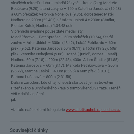
skvělých rekordů klubu – mladší žákyně – koule (2kg) Markéta
Boučková (9.20), starší žákyně – 150m Kateřina Jarošová (19.28)
a 60m překážek Veronika Nohejlová (9.86), dorostenec Matěj
Nádhera na 200m (22.48!!) a štafeta juniorů 4 x 200m (Študlar,
Richter, Kůtek, Nádhera) 1:34.48 sek.
V přehledu uvádíme pouze zlaté medailisty:
Mladší žactvo – Petr Špreňar – 60m překážek (10.64), Starší
žactvo – Artur Uldrich – 300m (43.42), Lukáš Petrikovič – 60m
přek. (9.62), Kateřina Jarošová 60m (8.11) a 150m (19.28), 60m
přek. Veronika Nohejlová (9.86), Dospělí, junioři, dorost – Matěj
Nádhera 60m (7.18) a 200m (22.48), 400m Adam Študlar (51.85),
Kateřina Jarošová – 60m (8.17), Markéta Petrikovičová – 200m
(26.72), Martina Láská – 400m (65.95) a 60m přek. (10.31),
Barbora Lučanová – 800m (2:31.58).
Dalším závodem, kde chtějí chebští startovat, je mistrovstvím
Plzeňského a Jihočeského kraje o tomto víkendu v Praze. Trenéři
věří v další zlepšení.
jak
viz. foto naše externí fotogalerie
www.atletikacheb.rajce.idnes.cz
Související články