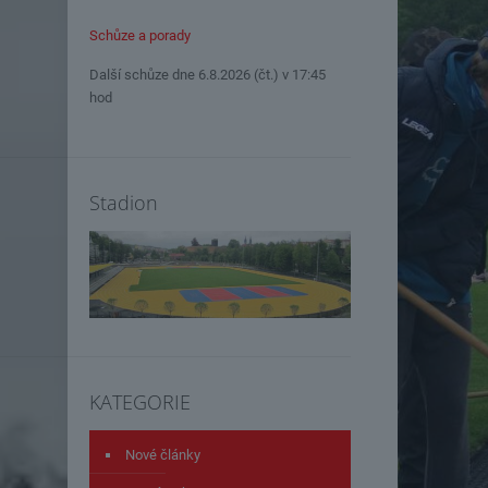
Schůze a porady
Další schůze dne 6.8.2026 (čt.) v 17:45
hod
Stadion
KATEGORIE
Nové články