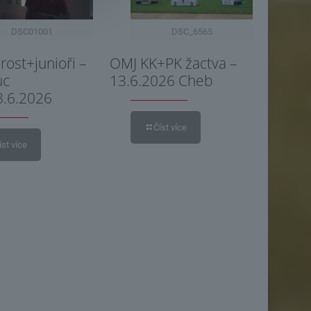
DSC01001
DSC_6565
ost+junioři –
OMJ KK+PK žactva –
uc
13.6.2026 Cheb
8.6.2026
Číst více
íst více