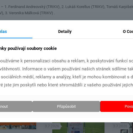
– 1. Ferdinand Andreovský (TRIKV), 2. Lukáš Korellus (TRIKV), Tomáš Karpíše
), 3. Veronika Málková (TRIKV) .
– 1. Šimon Laža (OSTRO), 2. Dan Müller (TRIKV), 3. Adam Sunek (TRIKV). Děvča
líková (OSTRO).
hlas
Detaily
O Co
– 1. Adam Aišman (UNICH), 2. Jakub Kopecký (CHODO), 3. Vít Zikmund (CHODO
H), 3. Alena Hrubá (UNICH).
nky používají soubory cookie
– Alex Macholán (UNICH), 2. Martin Huml (UNICH), 3. Kryštof Kriegstein (OSTR
oužíváme k personalizaci obsahu a reklam, k poskytování funkcí so
ra Petriková (UNICH.
ávštěvnosti. Informace o vašem používání našich stránek sdílíme ta
 malých nadějí atletiky bude mítink ve čtvrtek 26.6, v Karlových Varech.
i sociálních médií, reklamy a analýzy, kteří je mohou kombinovat s 
é jste jim poskytli nebo které shromáždili z vašeho používání jejich
jak
lánky
nout
Přizpůsobit
Povol
3.7.2026
3.7.2026