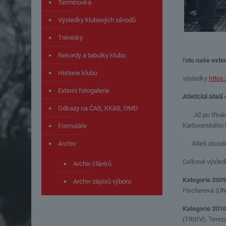
Termínovka
Výsledky klubových závodů
Tréninky
Rekordy a tabulky klubu
f
oto naše exter
Historie klubu
výsledky
https:
Externí fotogalerie
Atletická Malá 
Odkazy na ČAS, KKAS, OMD
Již po třinácté
Karlovarského k
Formuláře
Atleti závodili
Archiv
Celkové výsled
Archiv článků
Kategorie 2009
Archiv zápisů výboru
Fischerová (UN
Kategorie 2010
(TRIKV), Terez