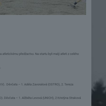
tletickému předžactvu. Na startu byli malý atleti z celého
.
KV). Děvčata – 1. Adéla Zavoralová (OSTRO), 2. Tereza
O). Děvčata – 1. Alžběta Levová (UNICH), 2 Kristýna Straková