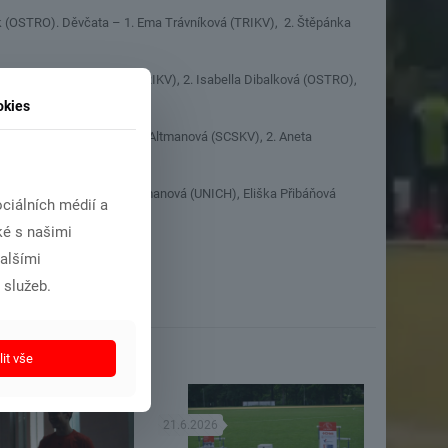
k (OSTRO). Děvčata – 1. Ema Trávníková (TRIKV), 2. Štěpánka
ta – 1. Nicole Kůsová (TRIKV), 2. Isabella Dibalková (OSTRO),
okies
). Děvčata – 1. Veronika Altmanová (SCSKV), 2. Aneta
O). Děvčata 1. Kristýna Hamanová (UNICH), Eliška Přibáňová
ciálních médií a
ké s našimi
dalšími
 služeb.
it vše
21.6.2026