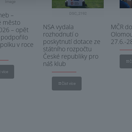
Image
heb –
DSC_2192
é město
NSA vydala
MČR dor
026 – opět
rozhodnutí o
Olomo
 podpořilo
poskytnutí dotace ze
27.6.-2
spolku v roce
státního rozpočtu
České republiky pro
Č
náš klub
t více
Číst více