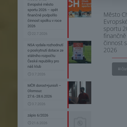
Evropské město
sportu 2026 – opět
Město C
finančně podpořilo
Evropsk
činnost spolku v roce
2026
sportu 2
22.7.2026
finančně
činnost 
NSA vydala rozhodnutí
2026
o poskytnutí dotace ze
státního rozpočtu
České republiky pro
náš klub
Čís
3.7.2026
MČR dorost+junioři –
Olomouc
27.6.-28.6.2026
3.7.2026
zápis 6/2026
21.6.2026