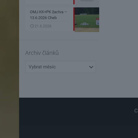
OMJ KK+PK žactva –
13.6.2026 Cheb
21.6.2026
Archiv článků
Archiv
článků
C