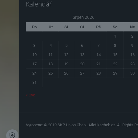
Kalendář
Srpen 2026
Po
Út
St
Čt
Pá
So
Ne
1
2
3
4
5
6
7
8
9
10
11
12
13
14
15
16
17
18
19
20
21
22
23
24
25
26
27
28
29
30
31
« Čvc
Vyrobeno: © 2019 SKP Union Cheb | Atletikacheb.cz. All Rights Re