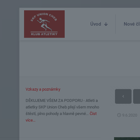
Úvod
Nové čl
Vzkazy a poznámky
DĚKUJEME VŠEM ZA PODPORU - Atleti a
atletky SKP Union Cheb přejí všem mnoho
štěstí, plno pohody a hlavně pevné…
Číst
9.6.2020
více…