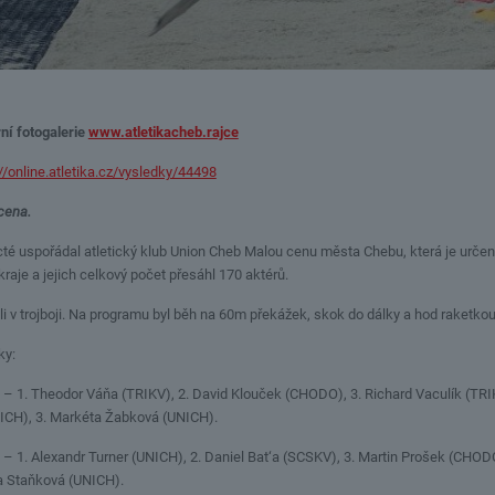
ní fotogalerie
www.atletikacheb.rajce
//online.atletika.cz/vysledky/44498
cena.
 uspořádal atletický klub Union Cheb Malou cenu města Chebu, která je určena a
raje a jejich celkový počet přesáhl 170 aktérů.
 v trojboji. Na programu byl běh na 60m překážek, skok do dálky a hod raketkou
ky:
– 1. Theodor Váňa (TRIKV), 2. David Klouček (CHODO), 3. Richard Vaculík (TRI
ICH), 3. Markéta Žabková (UNICH).
– 1. Alexandr Turner (UNICH), 2. Daniel Bat‘a (SCSKV), 3. Martin Prošek (CHOD
a Staňková (UNICH).