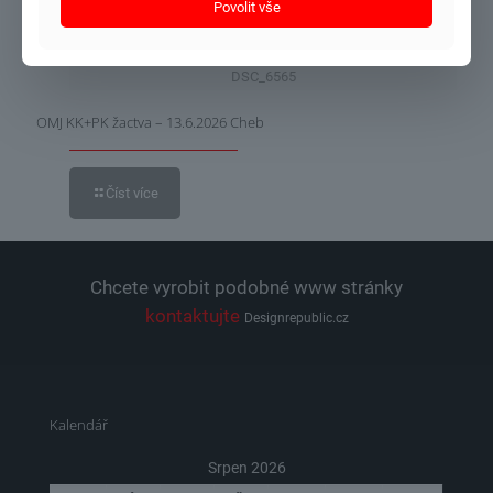
Povolit vše
DSC_6565
OMJ KK+PK žactva – 13.6.2026 Cheb
Číst více
Chcete vyrobit podobné www stránky
kontaktujte
Designrepublic.cz
Kalendář
Srpen 2026