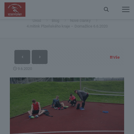
4.mítink Plzeňského kraje – Domažlice 6.6.2020
Úvod
Blog
Nové články
4.mítink Plzeňského kraje – Domažlice 6.6.2020
Vše
9.6.2020