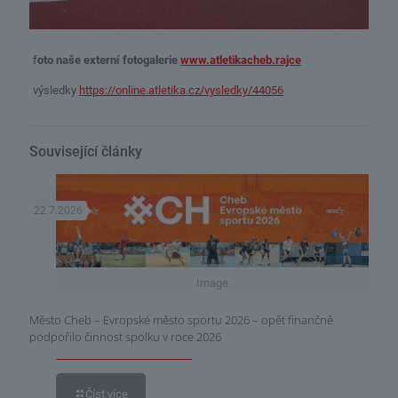
f
oto naše externí fotogalerie
www.atletikacheb.rajce
výsledky
https://online.atletika.cz/vysledky/44056
Související články
22.7.2026
Image
Město Cheb – Evropské město sportu 2026 – opět finančně
podpořilo činnost spolku v roce 2026
Číst více