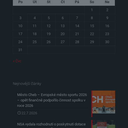
Po
Út
St
Čt
Pá
So
Ne
1
2
3
4
5
6
7
8
9
10
11
12
13
14
15
16
17
18
19
20
21
22
23
24
25
26
27
28
29
30
31
« Čvc
Nejnovější články
Město Cheb – Evropské město sportu 2026
– opět finančně podpořilo činnost spolku v
roce 2026
22.7.2026
NSA vydala rozhodnutí o poskytnutí dotace