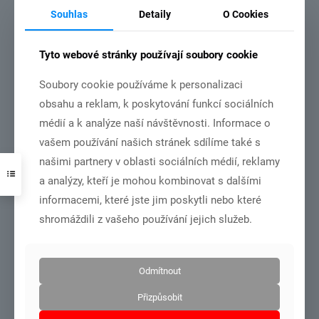
3.7.2026
Souhlas
Detaily
O Cookies
Tyto webové stránky používají soubory cookie
Soubory cookie používáme k personalizaci
obsahu a reklam, k poskytování funkcí sociálních
DSC01001
médií a k analýze naší návštěvnosti. Informace o
vašem používání našich stránek sdílíme také s
MČR dorost+junioři – Olomouc 27.6.-28.6.2026
našimi partnery v oblasti sociálních médií, reklamy
a analýzy, kteří je mohou kombinovat s dalšími
Číst více
informacemi, které jste jim poskytli nebo které
shromáždili z vašeho používání jejich služeb.
21.6.2026
Odmítnout
Přizpůsobit