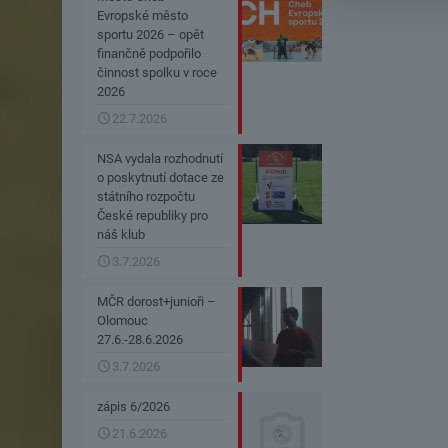
Evropské město
sportu 2026 – opět
finančně podpořilo
činnost spolku v roce
2026
22.7.2026
NSA vydala rozhodnutí
o poskytnutí dotace ze
státního rozpočtu
České republiky pro
náš klub
3.7.2026
MČR dorost+junioři –
Olomouc
27.6.-28.6.2026
3.7.2026
zápis 6/2026
21.6.2026