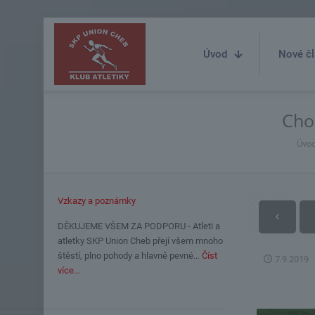
Úvod
Nové čl
Cho
Úvo
Vzkazy a poznámky
DĚKUJEME VŠEM ZA PODPORU - Atleti a
atletky SKP Union Cheb přejí všem mnoho
štěstí, plno pohody a hlavně pevné…
Číst
7.9.2019
více…