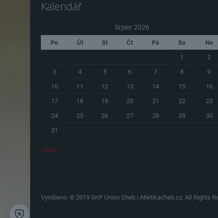
Kalendář
Srpen 2026
Po
Út
St
Čt
Pá
So
Ne
1
2
3
4
5
6
7
8
9
10
11
12
13
14
15
16
17
18
19
20
21
22
23
24
25
26
27
28
29
30
31
« Čvc
Vyrobeno: © 2019 SKP Union Cheb | Atletikacheb.cz. All Rights Re