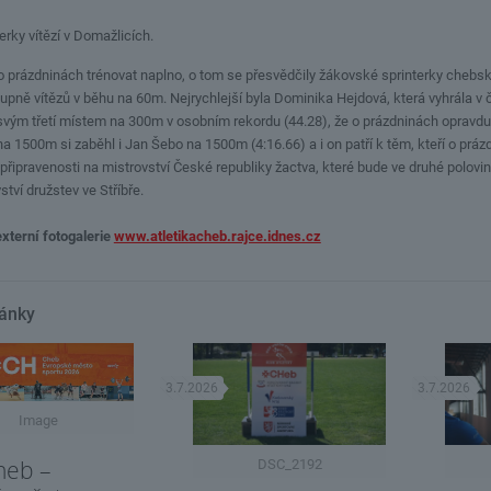
rky vítězí v Domažlicích.
i o prázdninách trénovat naplno, o tom se přesvědčily žákovské sprinterky cheb
upně vítězů v běhu na 60m. Nejrychlejší byla Dominika Hejdová, která vyhrála v ča
 svým třetí místem na 300m v osobním rekordu (44.28), že o prázdninách opravdu
a 1500m si zaběhl i Jan Šebo na 1500m (4:16.66) a i on patří k těm, kteří o prázd
řipravenosti na mistrovství České republiky žactva, které bude ve druhé polovin
ství družstev ve Stříbře.
externí fotogalerie
www.atletikacheb.rajce.idnes.cz
lánky
3.7.2026
3.7.2026
Image
heb –
DSC_2192