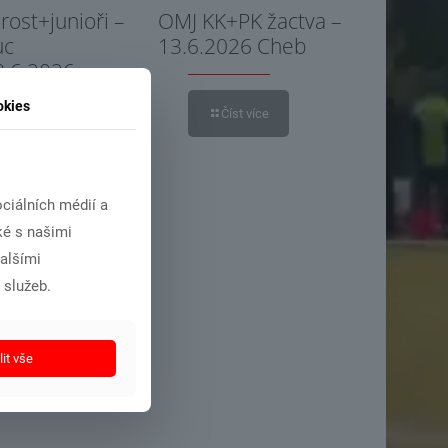
ost+junioři –
OMJ KK+PK žactva –
uc
13.6.2026 Cheb
8.6.2026
okies
Číst více
íst více
ciálních médií a
ké s našimi
dalšími
 služeb.
it vše