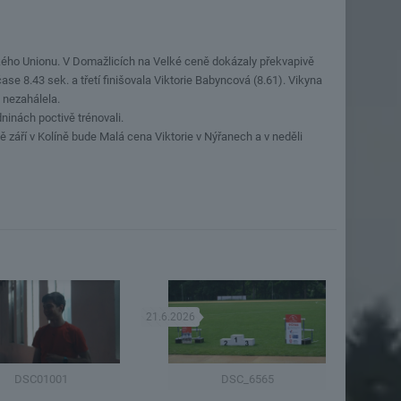
ského Unionu. V Domažlicích na Velké ceně dokázaly překvapivě
se 8.43 sek. a třetí finišovala Viktorie Babyncová (8.61). Vikyna
 nezahálela.
ninách poctivě trénovali.
ě září v Kolíně bude Malá cena Viktorie v Nýřanech a v neděli
21.6.2026
DSC01001
DSC_6565