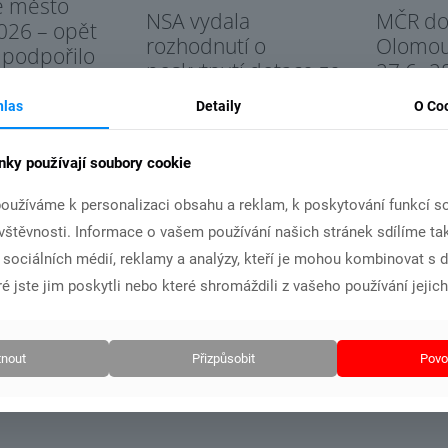
é město
NSA vydala
MČR dor
026 – opět
rozhodnutí o
Olomo
 podpořilo
poskytnutí dotace ze
27.6.-2
spolku v roce
státního rozpočtu
hlas
Detaily
O Co
České republiky pro
Č
náš klub
nky používají soubory cookie
t více
oužíváme k personalizaci obsahu a reklam, k poskytování funkcí so
Číst více
ávštěvnosti. Informace o vašem používání našich stránek sdílíme ta
i sociálních médií, reklamy a analýzy, kteří je mohou kombinovat s 
é jste jim poskytli nebo které shromáždili z vašeho používání jejich
nout
Přizpůsobit
Povol