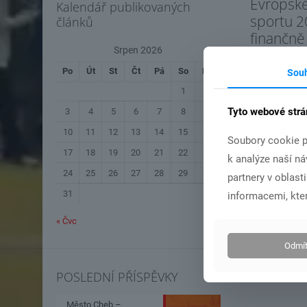
Evropsk
Kalendář publikovaných
sportu 2
článků
finančně
Srpen 2026
činnost 
2026
Po
Út
St
Čt
Pá
So
Ne
Sou
1
2
Tyto webové strá
3
4
5
6
7
8
9
Čís
10
11
12
13
14
15
16
Soubory cookie p
17
18
19
20
21
22
23
k analýze naší n
24
25
26
27
28
29
30
partnery v oblast
31
informacemi, kter
« Čvc
Odmít
POSLEDNÍ PŘÍSPĚVKY
Město Cheb –