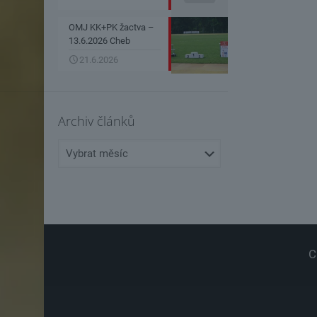
OMJ KK+PK žactva –
13.6.2026 Cheb
21.6.2026
Archiv článků
Archiv
článků
C