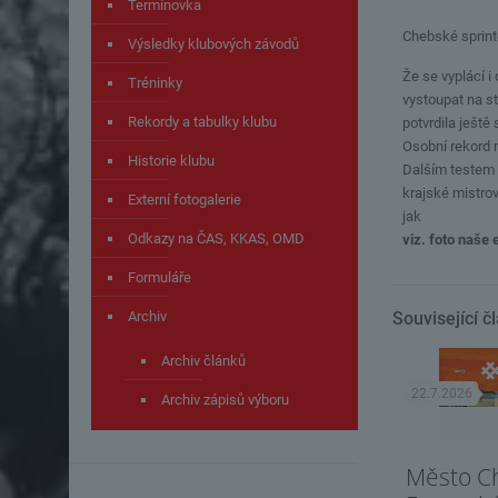
Termínovka
Chebské sprinte
Výsledky klubových závodů
Že se vyplácí 
Tréninky
vystoupat na st
Rekordy a tabulky klubu
potvrdila ještě
Osobní rekord n
Historie klubu
Dalším testem p
krajské mistrov
Externí fotogalerie
jak
Odkazy na ČAS, KKAS, OMD
viz. foto naše 
Formuláře
Archiv
Související č
Archiv článků
22.7.2026
Archiv zápisů výboru
Město C