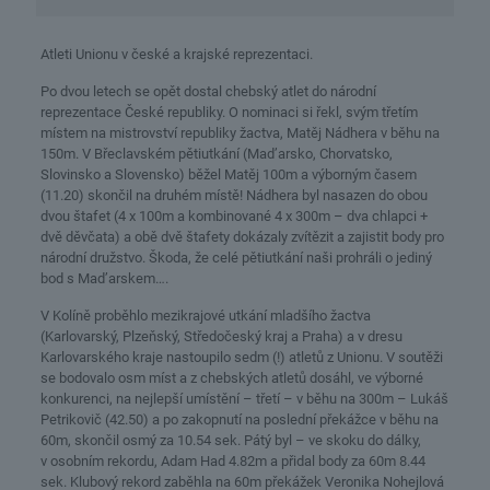
Atleti Unionu v české a krajské reprezentaci.
Po dvou letech se opět dostal chebský atlet do národní
reprezentace České republiky. O nominaci si řekl, svým třetím
místem na mistrovství republiky žactva, Matěj Nádhera v běhu na
150m. V Břeclavském pětiutkání (Mad’arsko, Chorvatsko,
Slovinsko a Slovensko) běžel Matěj 100m a výborným časem
(11.20) skončil na druhém místě! Nádhera byl nasazen do obou
dvou štafet (4 x 100m a kombinované 4 x 300m – dva chlapci +
dvě děvčata) a obě dvě štafety dokázaly zvítězit a zajistit body pro
národní družstvo. Škoda, že celé pětiutkání naši prohráli o jediný
bod s Mad’arskem….
V Kolíně proběhlo mezikrajové utkání mladšího žactva
(Karlovarský, Plzeňský, Středočeský kraj a Praha) a v dresu
Karlovarského kraje nastoupilo sedm (!) atletů z Unionu. V soutěži
se bodovalo osm míst a z chebských atletů dosáhl, ve výborné
konkurenci, na nejlepší umístění – třetí – v běhu na 300m – Lukáš
Petrikovič (42.50) a po zakopnutí na poslední překážce v běhu na
60m, skončil osmý za 10.54 sek. Pátý byl – ve skoku do dálky,
v osobním rekordu, Adam Had 4.82m a přidal body za 60m 8.44
sek. Klubový rekord zaběhla na 60m překážek Veronika Nohejlová