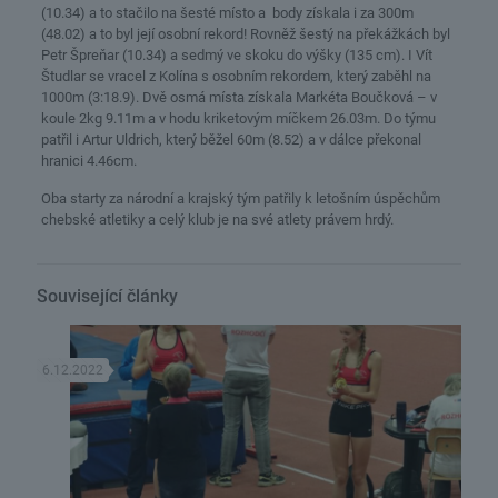
(10.34) a to stačilo na šesté místo a body získala i za 300m
(48.02) a to byl její osobní rekord! Rovněž šestý na překážkách byl
Petr Špreňar (10.34) a sedmý ve skoku do výšky (135 cm). I Vít
Študlar se vracel z Kolína s osobním rekordem, který zaběhl na
1000m (3:18.9). Dvě osmá místa získala Markéta Boučková – v
koule 2kg 9.11m a v hodu kriketovým míčkem 26.03m. Do týmu
patřil i Artur Uldrich, který běžel 60m (8.52) a v dálce překonal
hranici 4.46cm.
Oba starty za národní a krajský tým patřily k letošním úspěchům
chebské atletiky a celý klub je na své atlety právem hrdý.
Související články
6.12.2022