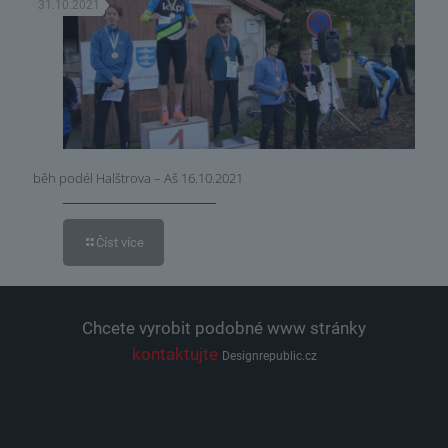
31.10.2021
běh podél Halštrova – Aš 16.10.2021
Číst více
Chcete vyrobit podobné www stránky
kontaktujte
Designrepublic.cz