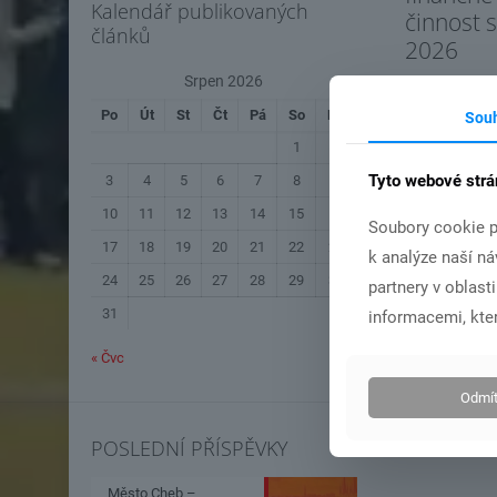
Kalendář publikovaných
činnost 
článků
2026
Srpen 2026
Po
Út
St
Čt
Pá
So
Ne
Sou
Čís
1
2
Tyto webové strá
3
4
5
6
7
8
9
10
11
12
13
14
15
16
Soubory cookie p
17
18
19
20
21
22
23
k analýze naší n
24
25
26
27
28
29
30
partnery v oblast
31
informacemi, kter
« Čvc
Odmít
POSLEDNÍ PŘÍSPĚVKY
Město Cheb –