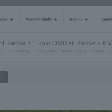
ánky
Všechny články
Rubriky
Kontak
. žactva + 1.kolo OMD st. žactva – K.
og
Nové články
2.kolo OMD ml. žactva + 1.kolo OMD st. žactva – K.