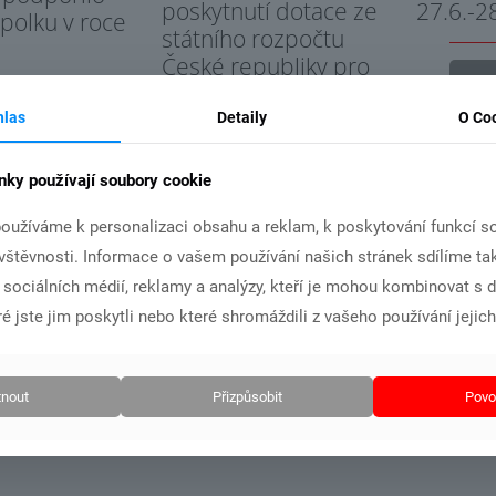
poskytnutí dotace ze
27.6.-2
spolku v roce
státního rozpočtu
České republiky pro
Č
náš klub
hlas
Detaily
O Co
t více
Číst více
nky používají soubory cookie
oužíváme k personalizaci obsahu a reklam, k poskytování funkcí so
ávštěvnosti. Informace o vašem používání našich stránek sdílíme ta
i sociálních médií, reklamy a analýzy, kteří je mohou kombinovat s 
é jste jim poskytli nebo které shromáždili z vašeho používání jejich
nout
Přizpůsobit
Povol