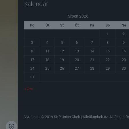
Kalendář
Srpen 2026
Po
Út
St
Čt
Pá
So
Ne
1
2
3
4
5
6
7
8
9
10
11
12
13
14
15
16
17
18
19
20
21
22
23
24
25
26
27
28
29
30
31
« Čvc
Vyrobeno: © 2019 SKP Union Cheb | Atletikacheb.cz. All Rights Re