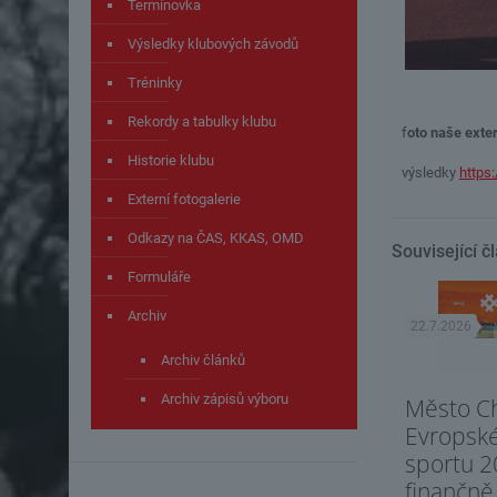
Termínovka
Výsledky klubových závodů
Tréninky
Rekordy a tabulky klubu
f
oto naše exter
Historie klubu
výsledky
https:
Externí fotogalerie
Odkazy na ČAS, KKAS, OMD
Související č
Formuláře
Archiv
22.7.2026
Archiv článků
Archiv zápisů výboru
Město C
Evropsk
sportu 2
finančně