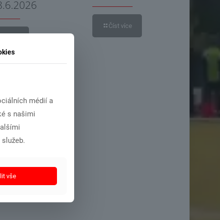
8.6.2026
Číst více
íst více
okies
ciálních médií a
ké s našimi
dalšími
 služeb.
it vše