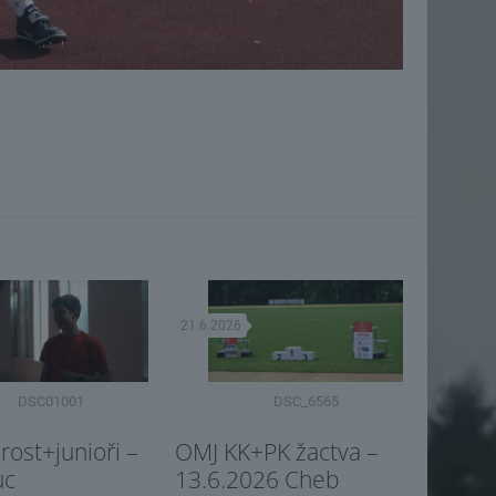
21.6.2026
DSC01001
DSC_6565
ost+junioři –
OMJ KK+PK žactva –
uc
13.6.2026 Cheb