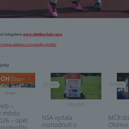
ní fotogalerie
www.atletikacheb.rajce
//online.atletika.cz/vysledky/44582
lánky
3.7.2026
3.7.2026
Image
heb –
DSC_2192
é město
NSA vydala
MČR dor
026 – opět
rozhodnutí o
Olomo
 podpořilo