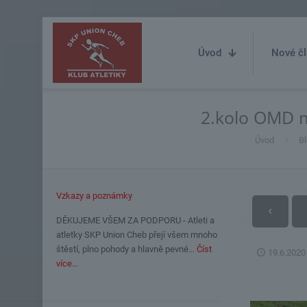
Úvod
Nové čl
2.kolo OMD ml
Úvod
Bl
Vzkazy a poznámky
DĚKUJEME VŠEM ZA PODPORU - Atleti a
atletky SKP Union Cheb přejí všem mnoho
štěstí, plno pohody a hlavně pevné…
Číst
19.6.2020
více…