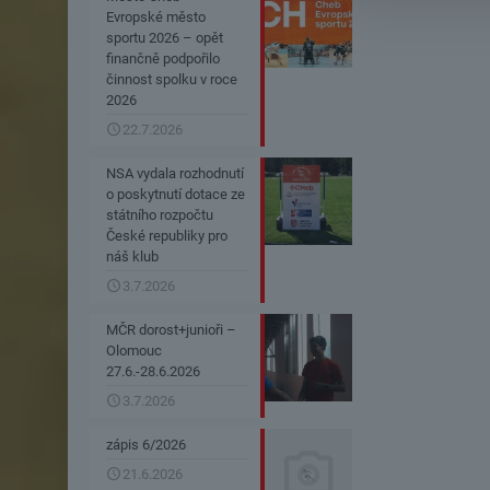
Evropské město
sportu 2026 – opět
finančně podpořilo
činnost spolku v roce
2026
22.7.2026
NSA vydala rozhodnutí
o poskytnutí dotace ze
státního rozpočtu
České republiky pro
náš klub
3.7.2026
MČR dorost+junioři –
Olomouc
27.6.-28.6.2026
3.7.2026
zápis 6/2026
21.6.2026