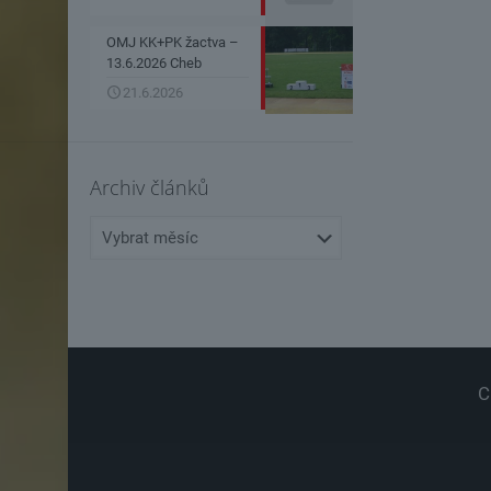
OMJ KK+PK žactva –
13.6.2026 Cheb
21.6.2026
Archiv článků
Archiv
článků
C