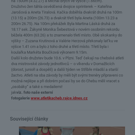
na 1500m (4:32.27) a Michal Brych ve výšce (1.66cm).
Družstvo žen táhla osvědčená dvojice sprinterek – Kateřina
Jarošová a Aneta Tiralová. Kačka doběhla dvakrát druhá na 100m
(13.15) a 200m (26.73) a dvakrát třetí byla Aneta (100m 13.23 a
200m 26.75). Na 100m překážek Byla Martina Láská druhá za
18.17 sek. Žákyně Monika Šebestová v novém osobním rekordu
běžela 400m (63.26) a to znamenalo třetí místo. Obě skokanky do
výšky – Zuzana Krutinová a Valérie Herzová překonaly lat‘ku ve
výšce 1.41 cm a bylo z toho druhé a třetí místo. Třetí byla i
koulařka Markéta Boučková výkonem 9.15m.
Další kolo družstev bude 10.6. v Plzni. Ted‘ čekají na chebské atleti
dva mistrovské závody jednotlivců – o víkendu v Domažlicích
(dorost, junioři a dospělí) a další týden ve Stříbře mladší a starší
žactvo. Atleti na oba závody by měli být svými trenéry připraveni co
možná nejlépe a při dobrém počasí by se do Chebu měli vracet s
„osobáky“ a také s medailemi!
jak
viz. foto naše externí
fotogalerie
www.atletikacheb.rajce.idnes.cz
Související články