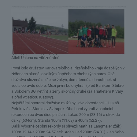
Atleti Unionu na vítězné vlně
První kolo družstev Karlovarského a Plzeňského kraje dospělých v
Nýřanech skončilo velkým úspěchem chebských barev. Obě
družstva složená spíše se žákyň, dorostenců a dorostenek si
vedla opravdu dobře. Muži první kolo vyhráli (před Baníkem Stříbro
a Sokolem SG Petřín) a ženy skončily druhé (za Triatletem K.Vary
a před Atletikou Klatovy).
Největšími oporami družstva mužů byli dva dorostenci – Lukáš
Petrikovič a Stanislav Sztrapek. Oba borci vyhráli v osobních
rekordech po dvou disciplínách . Lukáš 200m (23.16) a skok do
dálky (604cm), Standa 100m (11.68) a 400m (52.27).
Další výborné osobní rekordy si přivezli Mathias Langmaier (žák)
100m 12.14 a 200m 24.57 sek. Adan Had 200m (24.01). Jan Šebo