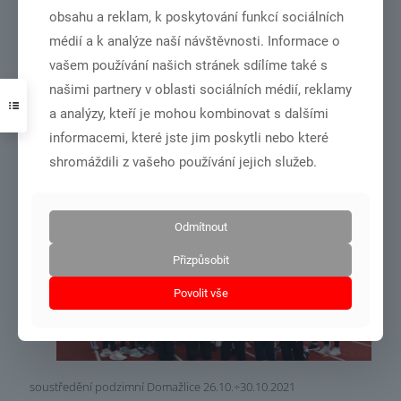
obsahu a reklam, k poskytování funkcí sociálních
médií a k analýze naší návštěvnosti. Informace o
vašem používání našich stránek sdílíme také s
našimi partnery v oblasti sociálních médií, reklamy
MČR družstev v roce 2022 bude v Chebu.
a analýzy, kteří je mohou kombinovat s dalšími
informacemi, které jste jim poskytli nebo které
Číst více
shromáždili z vašeho používání jejich služeb.
Odmítnout
31.10.2021
Přizpůsobit
Povolit vše
soustředění podzimní Domažlice 26.10.÷30.10.2021