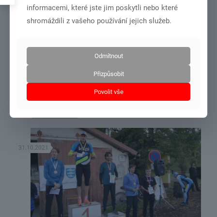
informacemi, které jste jim poskytli nebo které
shromáždili z vašeho používání jejich služeb.
Odmítnout
Přizpůsobit
soustředění podzimní Domažlice 26.10.÷30.10.2021
Povolit vše
Číst více
31.10.2021