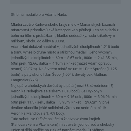
Stříbrná medaile pro Adama Hada.
Mladší žactvo Karlovarského kraje mělo v Mariánských Lázních
mistrovství jednotlivců své kategorie ve v pětiboji. Ten se skládá z
běhu na 60m s překážkami, hladké šedesátky, hodu kriketovým
míčkem, skoku do dálky a 800m.
Adam Had dokázal nasbírat v jednotlivých disciplínách 1.218 bodů
a tomu vyneslo druhé místo a stříbrnou medaili! Jeho výkony v
jednotlivých disciplínách – 60m – 8.67 sek., 800m – 2:41.85 min.,
60m přek. 12.66, dálka – 4.10m a kriket (házet Adam opravdu
neumí) 23.07m). Na čtvrtém místě se umístil Petr Špreňar (1.125
bodů) a pátý skončil Jan Šebo (1.004), devátý pak Mathias
Langmaier (776).
Nejlepší z chebských děvčat byla pátá (mezi 38 závodnicemi !)
Veronika Nohejlová se ziskem 1.810 bodů, Její výkony v
jednotlivých disciplínách – 60m – 9.16 sek., 800m – 3:06.96 min,
60m přek.11.57 sek., dálka – 3.98m, kriket – 29.62m. V prvé
desítce skončila ještě solidními výkony na sedmém místě
Veronika Mandlová s 1.709 body.
Tuto sobotu ve Stříbře pak čeká žactvo ve dvou krajích
(Karlovarském a Plzeňském) mistrovství jednotlivců a chebský
Union si dělá naděje na zisk až patnácti medailí. Uvidíme!