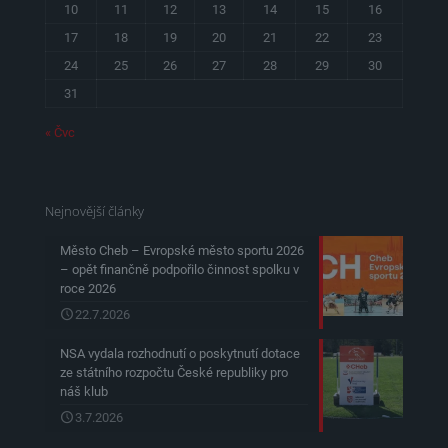
10
11
12
13
14
15
16
17
18
19
20
21
22
23
24
25
26
27
28
29
30
31
« Čvc
Nejnovější články
Město Cheb – Evropské město sportu 2026
– opět finančně podpořilo činnost spolku v
roce 2026
22.7.2026
NSA vydala rozhodnutí o poskytnutí dotace
ze státního rozpočtu České republiky pro
náš klub
3.7.2026