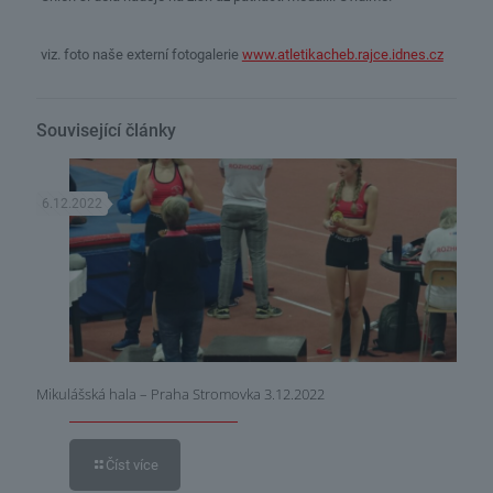
viz. foto naše externí fotogalerie
www.atletikacheb.rajce.idnes.cz
Související články
6.12.2022
Mikulášská hala – Praha Stromovka 3.12.2022
Číst více