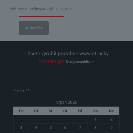
běh podél Halštrova – Aš 16.10.2021
Číst více
Chcete vyrobit podobné www stránky
kontaktujte
Designrepublic.cz
Kalendář
Srpen 2026
Po
Út
St
Čt
Pá
So
Ne
1
2
3
4
5
6
7
8
9