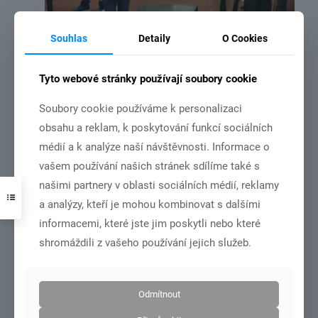
Souhlas
Detaily
O Cookies
Mikulášská hala – Praha Stromovka 3.12.2022
Tyto webové stránky používají soubory cookie
Číst více
Soubory cookie používáme k personalizaci
obsahu a reklam, k poskytování funkcí sociálních
médií a k analýze naší návštěvnosti. Informace o
14.11.2021
vašem používání našich stránek sdílíme také s
našimi partnery v oblasti sociálních médií, reklamy
a analýzy, kteří je mohou kombinovat s dalšími
informacemi, které jste jim poskytli nebo které
shromáždili z vašeho používání jejich služeb.
Odmítnout
MČR družstev v roce 2022 bude v Chebu.