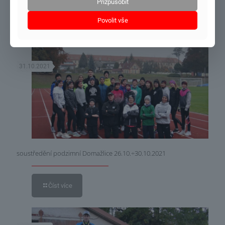
Přizpůsobit
Povolit vše
Číst více
31.10.2021
soustředění podzimní Domažlice 26.10.÷30.10.2021
Číst více