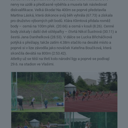
nervy na uzdě a předčasně vyběhla a musela tak následovat
diskvalifikace. Velká škoda! Na 400m se poprvé představila
Martina Láská, která dokonce svůj běh vyhrála (67.73) a získala
pro družstvo výborných pět bodů. Klára Klimtová přidala rovněž
body – osmá na 100m přek. (20.66) a osmá v kouli (8.26). Cenné
body získaly i další dvě oštěpařky – čtvrtá Nikol Šustrová (30.11) a
šestá Jana Danihelková (28.53). V dálce se Lucka Břicháčková
potýká s přešlapy, takže zatím 4.38m stačilo na desáté místo a
poprvé si v lize závodila jako nováček Kateřina Boučková, která
skončila devátá na 800m (2:53.42).
Atletky už se těší na třetí kolo národní ligy a poprvé se podívají
29.6. na stadion ve Vlašimi.