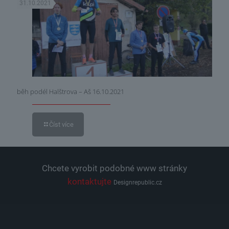
31.10.2021
běh podél Halštrova – Aš 16.10.2021
Číst více
Chcete vyrobit podobné www stránky
kontaktujte
Designrepublic.cz