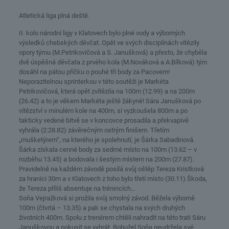
Atletická liga plná deště.
II. kolo národní ligy v Klatovech bylo plné vody a výborných
výsledků chebských děvčat. Opět ve svých disciplínách vítězily
opory týmu (M.Petrikovičová a S. Janušková) a přesto, že chyběla
dvě úspěšná děvčata z prvého kola (M.Nováková a A.Bílková) tým
dosáhl na pátou příčku o pouhé tři body za Pacovem!
Neporazitelnou sprinterkou v této soutěži je Markéta
Petrikovičová, která opět zvítězila na 100m (12.99) a na 200m
(26.42) a to je věkem Markéta ještě žákyně! Sára Janušková po
vítězství v minulém kole na 400m, si vyzkoušela 800m a po
takticky vedené bitvě se v koncovce prosadila a překvapivě
vyhrála (2:28.82) závěrečným ostrým finišem. Třetím
„mušketýrem“, na kterého je spolehnutí, je Šárka Sabadinová.
Šárka získala cenné body za sedmé místo na 100m (13.62 – v
rozběhu 13.45) a bodovala i šestým místem na 200m (27.87).
Pravidelně na každém závodě posílá svůj oštěp Tereza Kristková
za hranici 30m a v Klatovech z toho bylo třetí místo (30.11) Škoda,
že Tereza příliš absentuje na trénincích…
Soňa Vejražková si prožila svůj smolný závod. Běžela výborně
100m (čtvrtá – 13.35) a pak se chystala na svých druhých
životních 400m. Spolu z trenérem chtěli nahradit na této trati Sáru
Januškovou a pokusit se vyhrát. Bohužel Soňa neudržela své