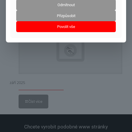
Odmítnout
Číst více
Přizpůsobit
Povolit vše
6.9.2025
září 2025
Číst více
Chcete vyrobit podobné www stránky