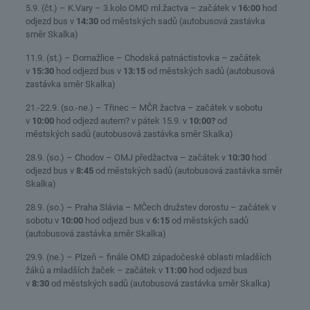
5.9. (čt.) – K.Vary – 3.kolo OMD ml.žactva – začátek v
16:00
hod
odjezd bus v
14:30
od městských sadů (autobusová zastávka
směr Skalka)
11.9. (st.) – Domažlice – Chodská patnáctistovka – začátek
v
15:30
hod odjezd bus v
13:15
od městských sadů (autobusová
zastávka směr Skalka)
21.-22.9. (so.-ne.) – Třinec – MČR žactva – začátek v sobotu
v
10:00
hod odjezd autem? v pátek 15.9. v
10:00?
od
městských sadů (autobusová zastávka směr Skalka)
28.9. (so.) – Chodov – OMJ předžactva – začátek v
10:30
hod
odjezd bus v
8:45
od městských sadů (autobusová zastávka směr
Skalka)
28.9. (so.) – Praha Slávia – MČech družstev dorostu – začátek v
sobotu v
10:00
hod odjezd bus v
6:15
od městských sadů
(autobusová zastávka směr Skalka)
29.9. (ne.) – Plzeň – finále OMD západočeské oblasti mladších
žáků a mladších žaček – začátek v
11:00
hod odjezd bus
v
8:30
od městských sadů (autobusová zastávka směr Skalka)