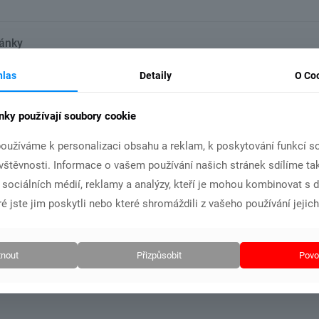
lánky
hlas
Detaily
O Co
24.1.2026
12.10.2025
nky používají soubory cookie
 květen 2026
leden 2026
říjen +
oužíváme k personalizaci obsahu a reklam, k poskytování funkcí so
ávštěvnosti. Informace o vašem používání našich stránek sdílíme ta
i sociálních médií, reklamy a analýzy, kteří je mohou kombinovat s 
t více
Číst více
Č
é jste jim poskytli nebo které shromáždili z vašeho používání jejich
nout
Přizpůsobit
Povol