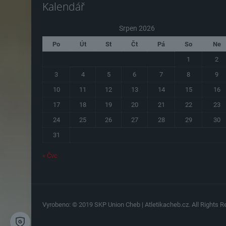
Kalendář
Srpen 2026
Po
Út
St
Čt
Pá
So
Ne
1
2
3
4
5
6
7
8
9
10
11
12
13
14
15
16
17
18
19
20
21
22
23
24
25
26
27
28
29
30
31
« Čvc
Vyrobeno: © 2019 SKP Union Cheb | Atletikacheb.cz. All Rights Re