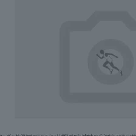
bor – VC v
16:20
hod odjezd auto v
11:00?
od městských sadů (autobusová zastá