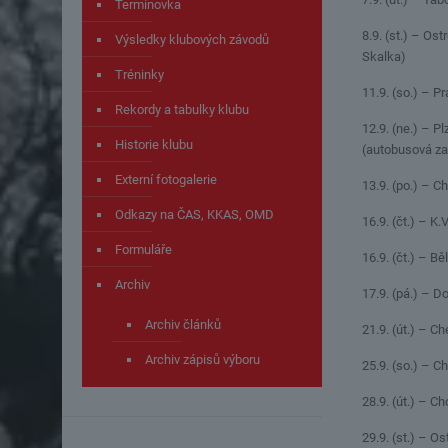
Termínovka
8.9. (st.) – Os
Výsledky klubových závodů
Skalka)
Tréninky
11.9. (so.) – 
Rekordy a tabulky klubu
12.9. (ne.) – 
Historie klubu
(autobusová za
Externí fotogalerie
13.9. (po.) – C
Odkazy na ČAS, KKAS, OMD
16.9. (čt.) – K
Formuláře
16.9. (čt.) – 
Archiv
17.9. (pá.) – 
Archiv článků
21.9. (út.) – 
Archiv zápisů výboru
25.9. (so.) – 
28.9. (út.) – C
29.9. (st.) – O