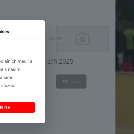
okies
6.9.2025
 listopad 2025
září 2025
ciálních médií a
ké s našimi
dalšími
íst více
Číst více
 služeb.
it vše