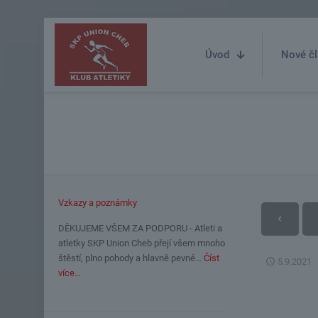
Úvod
Nové čl
Vzkazy a poznámky
DĚKUJEME VŠEM ZA PODPORU - Atleti a
atletky SKP Union Cheb přejí všem mnoho
štěstí, plno pohody a hlavně pevné…
Číst
5.9.2021
více…