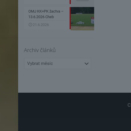
OMJ KK+PK žactva –
13.6.2026 Cheb
21.6.2026
Archiv článků
Archiv
článků
C