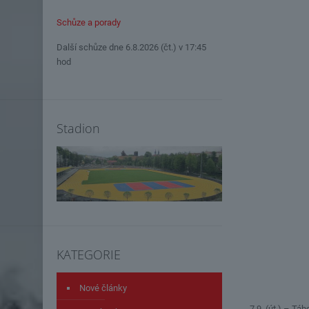
Schůze a porady
Další schůze dne 6.8.2026 (čt.) v 17:45
hod
Stadion
KATEGORIE
Nové články
7.9. (út.) – Tá