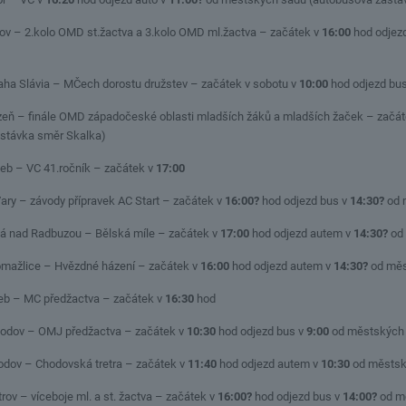
trov – 2.kolo OMD st.žactva a 3.kolo OMD ml.žactva – začátek v
16:00
hod odjez
Praha Slávia – MČech dorostu družstev – začátek v sobotu v
10:00
hod odjezd bu
Plzeň – finále OMD západočeské oblasti mladších žáků a mladších žaček – začá
stávka směr Skalka)
heb – VC 41.ročník – začátek v
17:00
.Vary – závody přípravek AC Start – začátek v
16:00?
hod odjezd bus v
14:30?
od 
Bělá nad Radbuzou – Bělská míle – začátek v
17:00
hod odjezd autem v
14:30?
od 
Domažlice – Hvězdné házení – začátek v
16:00
hod odjezd autem v
14:30?
od měs
Cheb – MC předžactva – začátek v
16:30
hod
Chodov – OMJ předžactva – začátek v
10:30
hod odjezd bus v
9:00
od městských 
hodov – Chodovská tretra – začátek v
11:40
hod odjezd autem v
10:30
od městsk
strov – víceboje ml. a st. žactva – začátek v
16:00?
hod odjezd bus v
14:00?
od mě