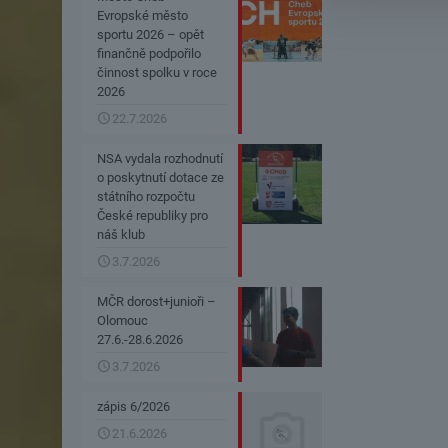
Evropské město
sportu 2026 – opět
finančně podpořilo
činnost spolku v roce
2026
22.7.2026
NSA vydala rozhodnutí
o poskytnutí dotace ze
státního rozpočtu
České republiky pro
náš klub
3.7.2026
MČR dorost+junioři –
Olomouc
27.6.-28.6.2026
3.7.2026
zápis 6/2026
21.6.2026