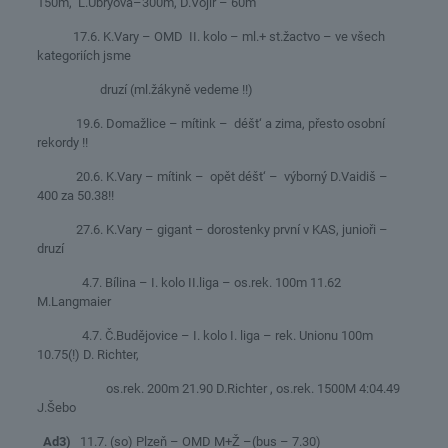
150m, L.Ubryová–300m, D.Vojíř – 60m
17.6. K.Vary – OMD II. kolo – ml.+ st.žactvo – ve všech
kategoriích jsme
druzí (ml.žákyně vedeme !!)
19.6. Domažlice – mítink – déšt‘ a zima, přesto osobní
rekordy !!
20.6. K.Vary – mítink – opět déšt‘ – výborný D.Vaidiš –
400 za 50.38!!
27.6. K.Vary – gigant – dorostenky první v KAS, junioři –
druzí
4.7. Bílina – I. kolo II.liga – os.rek. 100m 11.62
M.Langmaier
4.7. Č.Budějovice – I. kolo I. liga – rek. Unionu 100m
10.75(!) D. Richter,
os.rek. 200m 21.90 D.Richter , os.rek. 1500M 4:04.49
J.Šebo
Ad3)
11.7. (so) Plzeň – OMD M+Ž –(bus – 7.30)