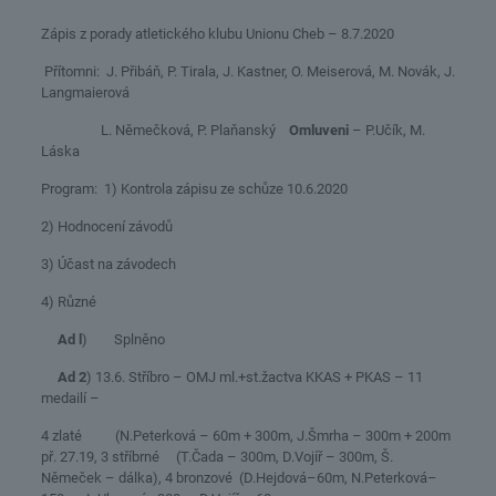
Zápis z porady atletického klubu Unionu Cheb – 8.7.2020
Přítomni: J. Přibáň, P. Tirala, J. Kastner, O. Meiserová, M. Novák, J.
Langmaierová
L. Němečková, P. Plaňanský
Omluveni
– P.Učík, M.
Láska
Program: 1) Kontrola zápisu ze schůze 10.6.2020
2) Hodnocení závodů
3) Účast na závodech
4) Různé
Ad l
) Splněno
Ad 2
) 13.6. Stříbro – OMJ ml.+st.žactva KKAS + PKAS – 11
medailí –
4 zlaté (N.Peterková – 60m + 300m, J.Šmrha – 300m + 200m
př. 27.19, 3 stříbrné (T.Čada – 300m, D.Vojíř – 300m, Š.
Němeček – dálka), 4 bronzové (D.Hejdová–60m, N.Peterková–