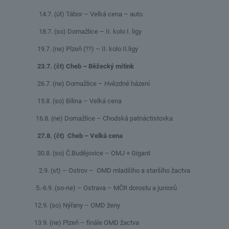
14.7. (út) Tábor – Velká cena – auto
18.7. (so) Domažlice – II. kolo I. ligy
19.7. (ne) Plzeň (??) – II. kolo II.ligy
23.7. (čt) Cheb – Běžecký mítink
26.7. (ne) Domažlice – Hvězdné házení
15.8. (so) Bílina – Velká cena
16.8. (ne) Domažlice – Chodská patnáctistovka
27.8. (čt) Cheb – Velká cena
30.8. (so) Č.Budějovice – OMJ + Gigant
2.9. (st) – Ostrov – OMD mladšího a staršího žactva
5.-6.9. (so-ne) – Ostrava – MČR dorostu a juniorů
12.9. (so) Nýřany – OMD ženy
13.9. (ne) Plzeň – finále OMD žactva