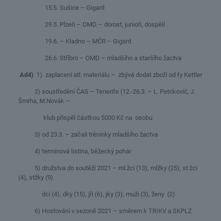
15.5. Sušice – Gigant
29.5. Plzeň – OMD – dorost, junioři, dospělí
19.6. – Kladno – MČR – Gigant
26.6. Stříbro – OMD – mladšího a staršího žactva
Ad4)
1) zaplacení atl. materiálu – zbývá dodat zboží od fy Kettler
2) soustředění ČAS – Tenerife (12.-26.3. – L. Petrikovič, J.
Šmrha, M.Novák –
klub přispěl částkou 5000 Kč na osobu
3) od 23.3. – začali tréninky mladšího žactva
4) termínová listina, běžecký pohár
5) družstva do soutěží 2021 – ml.žci (13), mlžky (25), st.žci
(4), stžky (9)
dci (4), dky (15), jři (6), jky (3), muži (3), ženy (2)
6) Hostování v sezoně 2021 – směrem k TRIKV a SKPLZ