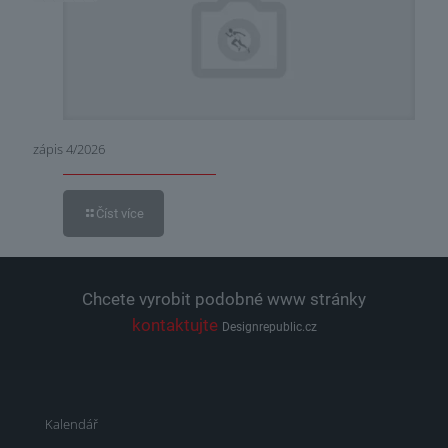
zápis 4/2026
Číst více
Chcete vyrobit podobné www stránky
kontaktujte
Designrepublic.cz
Kalendář