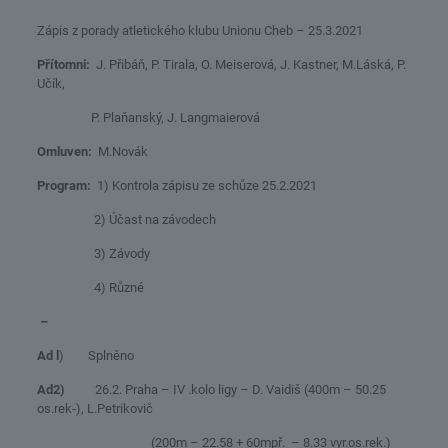
Zápis z porady atletického klubu Unionu Cheb – 25.3.2021
Přítomni:
J. Přibáň, P. Tirala, O. Meiserová, J. Kastner, M.Láská, P.
Učík,
P. Plaňanský, J. Langmaierová
Omluven:
M.Novák
Program:
1) Kontrola zápisu ze schůze 25.2.2021
2) Účast na závodech
3) Závody
4) Různé
–
Ad l
) Splněno
Ad2)
26.2. Praha – IV .kolo ligy – D. Vaidiš (400m – 50.25
os.rek-), L.Petrikovič
(200m – 22.58 + 60mpř. – 8.33 vyr.os.rek.)