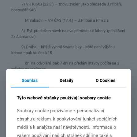
7) VH KKAS (23.3.) – znovu zvolen jako předseda J.Přibáň,
hospodář KAS
M.Sabadin – VH ČAS (17.4.) – J.Přibáň a P.Tirala
8) Byl předložen návrh na dva příměstské tábory. (přihlášení
2x Aišmanovi)
9) Dráha – hřiště vyhrál Swietelsky -ještě není výběr u
konce –pak se čeká 15.
dní na odvolání, pak 7 dní na předání stavby počítá se 3
měsíce na realizace,
Sklad zatím není povolen – kalkulováno 1 mil. (?!), čeká
Souhlas
Detaily
O Cookies
se! Další schůze – 22.4.2021 od 18.00 hod. v klubovně
Tyto webové stránky používají soubory cookie
Související články
Soubory cookie používáme k personalizaci
obsahu a reklam, k poskytování funkcí sociálních
médií a k analýze naší návštěvnosti. Informace o
21.6.2026
vašem používání našich stránek sdílíme také s