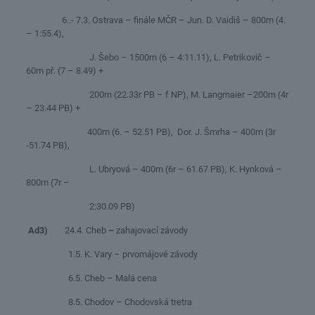
6..- 7.3. Ostrava – finále MČR – Jun. D. Vaidiš – 800m (4.
– 1:55.4),
J. Šebo – 1500m (6 – 4:11.11), L. Petrikovič –
60m př. (7 – 8.49) +
200m (22.33r PB – f NP), M. Langmaier –200m (4r
– 23.44 PB) +
400m (6. – 52.51 PB), Dor. J. Šmrha – 400m (3r
-51.74 PB),
L. Ubryová – 400m (6r – 61.67 PB), K. Hynková –
800m (7r –
2:30.09 PB)
Ad3)
24.4. Cheb
–
zahajovací závody
1.5. K. Vary – prvomájové závody
6.5. Cheb – Malá cena
8.5. Chodov – Chodovská tretra