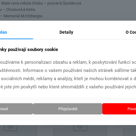
 – Malá cena města Chebu – pozvat B.Špotáková
ov – Chodovská tretra
v – Memoriál M.Kitzbergra
ázně – OMJ víceboj + 1.kolo OMD ml.žactva
hlas
Detaily
O Co
ení sportovců kraje (stejný návrh jako na sportovce
 vyúčtování na MŠMT
nky používají soubory cookie
 musíme přpravit plán dostavby /Ostrava)
v Domažlicích 28.3 (st) – 1.4.2018
oužíváme k personalizaci obsahu a reklam, k poskytování funkcí so
.Richtra a M.Nádhery – zatím souhlas do Damažlic
ávštěvnosti. Informace o vašem používání našich stránek sdílíme ta
i sociálních médií, reklamy a analýzy, kteří je mohou kombinovat s 
3.2018 ( čt.) od 19.00 hodin na hřišti !
é jste jim poskytli nebo které shromáždili z vašeho používání jejich
lánky
nout
Přizpůsobit
Povol
14.6.2026
14.6.2026