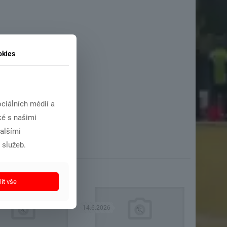
okies
ciálních médií a
ké s našimi
dalšími
 služeb.
it vše
14.6.2026