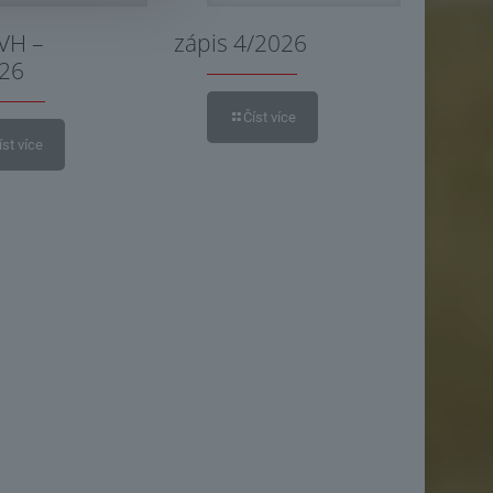
 VH –
zápis 4/2026
026
Číst více
íst více