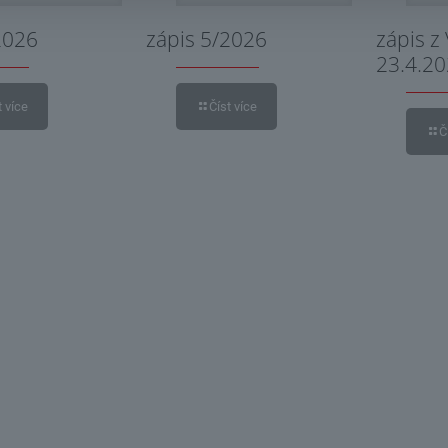
2026
zápis 5/2026
zápis z
23.4.2
t více
Číst více
Č