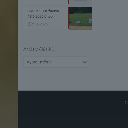
OMJ KK+PK žactva –
13.6.2026 Cheb
21.6.2026
Archiv článků
Archiv
článků
C