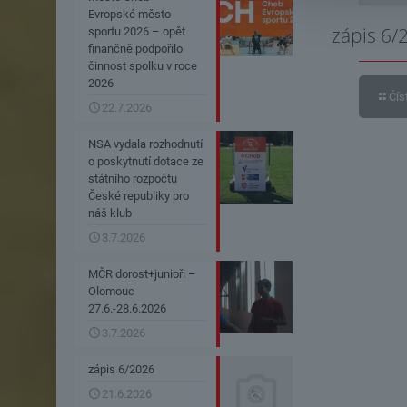
Evropské město
zápis 6/
sportu 2026 – opět
finančně podpořilo
činnost spolku v roce
2026
Čís
22.7.2026
NSA vydala rozhodnutí
o poskytnutí dotace ze
státního rozpočtu
České republiky pro
náš klub
3.7.2026
MČR dorost+junioři –
Olomouc
27.6.-28.6.2026
3.7.2026
zápis 6/2026
21.6.2026