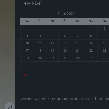
Kalendář
Srpen 2026
Po
Út
St
Čt
Pá
So
Ne
1
2
3
4
5
6
7
8
9
10
11
12
13
14
15
16
17
18
19
20
21
22
23
24
25
26
27
28
29
30
31
« Čvc
Vyrobeno: © 2019 SKP Union Cheb | Atletikacheb.cz. All Rights Re