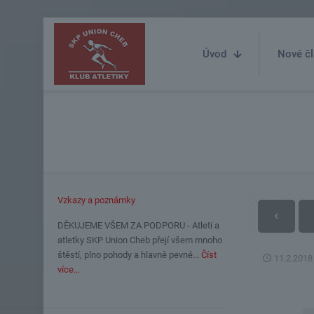
Úvod
Nové čl
Vzkazy a poznámky
DĚKUJEME VŠEM ZA PODPORU - Atleti a
atletky SKP Union Cheb přejí všem mnoho
štěstí, plno pohody a hlavně pevné…
Číst
11.2.2018
více…