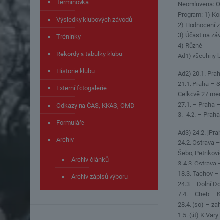
Termínovka
Neomluvena: O
Program: 1) Ko
Výsledky klubových závodů
2) Hodnocení 
3) Účast na z
Tréninky
4) Různé
Rekordy a tabulky klubu
Ad1) všechny b
Historie klubu
Ad2) 20.1. Pr
21.1. Praha – 
Externí fotogalerie
Celkově 27 med
27.1. – Praha
Odkazy na ČAS, KKAS, OMD
3.- 4.2. – Prah
Formuláře
Ad3) 24.2. jPr
Archiv
24.2. Ostrava –
Šebo, Petrikov
Archiv článků
3-4.3. Ostrava
18.3. Tachov 
Archiv zápisů výboru
24.3 – Dolní D
7.4. – Cheb – K
28.4. (so) – z
1.5. (út) K.Var