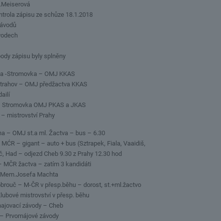
.Meiserová
ntrola zápisu ze schůze 18.1.2018
závodů
ávodech
ody zápisu byly splněny
aha -Stromovka – OMJ KKAS
Strahov – OMJ předžactva KKAS
ailí
 – Stromovka OMJ PKAS a JKAS
a – mistrovství Prahy
aha – OMJ st.a ml. Žactva – bus – 6.30
 MĆR – gigant – auto + bus (Sztrapek, Fiala, Vaaidiš,
ič, Had – odjezd Cheb 9.30 z Prahy 12.30 hod
 – MČR žactva – zatím 3 kandidáti
– Mem.Josefa Machta
obrouč – M-ČR v přesp.běhu – dorost, st.+ml.žactvo
lubové mistrovství v přesp. běhu
ahajovací závody – Cheb
y – Prvomájové závody