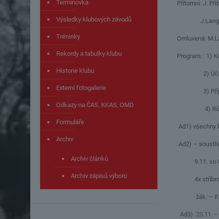
Termínovka
Přítomni: J. Př
Výsledky klubových závodů
J.Langmaie
Tréninky
Omluvená: M.L
Rekordy a tabulky klubu
Program: 1) Ko
Historie klubu
2) Účast 
Externí fotogalerie
3) Příprava
Odkazy na ČAS, KKAS, OMD
4) Růz
Formuláře
Ad1) 
Archiv
Ad2) – soustře
Archiv článků
9.11. so Ostro
Archiv zápisů výboru
4x stříbro (T
žák. – K.Hynk
Ad3) 23.11. –