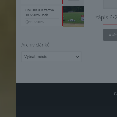
OMJ KK+PK žactva –
13.6.2026 Cheb
zápis 6/
21.6.2026
Čís
Archiv článků
Archiv
článků
C