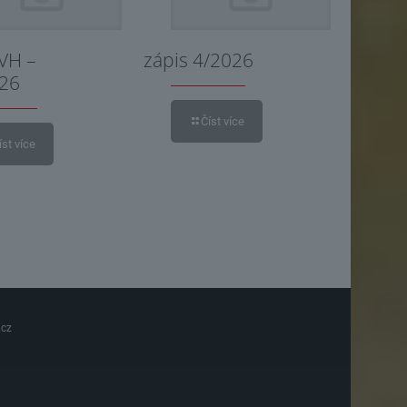
 VH –
zápis 4/2026
026
Číst více
íst více
.cz