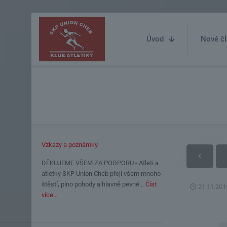
Úvod
Nové čl
Vzkazy a poznámky
DĚKUJEME VŠEM ZA PODPORU - Atleti a
atletky SKP Union Cheb přejí všem mnoho
štěstí, plno pohody a hlavně pevné…
Číst
21.11.201
více…