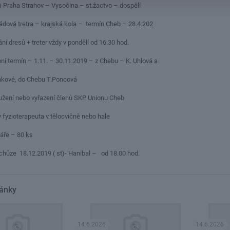
aha Strahov – Vysočina – st.žactvo – dospělí
ová tretra – krajská kola – termín Cheb – 28.4.202
esů + treter vždy v pondělí od 16.30 hod.
ermín – 1.11. – 30.11.2019 – z Chebu – K. Uhlová a
vé, do Chebu T.Poncová
í nebo vyřazení členů SKP Unionu Cheb
ioterapeuta v tělocvičně nebo hale
e – 80 ks
18.12.2019 ( st)- Hanibal – od 18.00 hod.
lánky
14.6.2026
14.6.2026