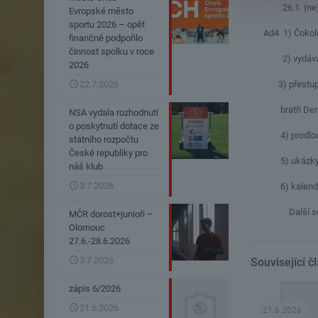
26.1. (ne) Pr
Evropské město
sportu 2026 – opět
Ad4 1) Čokolád
finančně podpořilo
činnost spolku v roce
2) vydávání dr
2026
22.7.2026
3) přestupní t
bratři Denko
NSA vydala rozhodnutí
o poskytnutí dotace ze
4) prodloužen
státního rozpočtu
České republiky pro
5) ukázky fyz
náš klub
3.7.2026
6) kalendář
Další schůze 
MČR dorost+junioři –
Olomouc
27.6.-28.6.2026
3.7.2026
Související č
zápis 6/2026
21.6.2026
21.6.2026