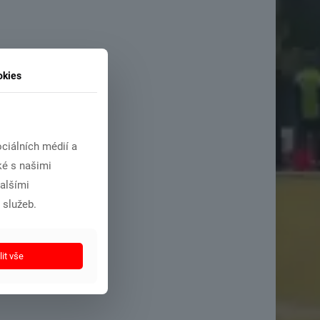
okies
ciálních médií a
ké s našimi
dalšími
 služeb.
it vše