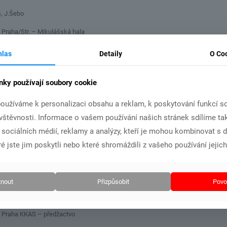
J.Šebo
ha/Str. – Mikulášská hala
raha hala Olymp – MU staršího žactva
hlas
Detaily
O Co
 Strahov – Vánoční hala
nky používají soubory cookie
Chodov – Chodovská lat´ka
oužíváme k personalizaci obsahu a reklam, k poskytování funkcí so
Cheb – 16.30 – Vánoční běh
ávštěvnosti. Informace o vašem používání našich stránek sdílíme ta
aha – Střední Čechy – dorost – dospělí
i sociálních médií, reklamy a analýzy, kteří je mohou kombinovat s 
aha – Střední Čechy – starší žactvo
é jste jim poskytli nebo které shromáždili z vašeho používání jejich
aha JHČK . ml.a st. Žactvo
aha – PKAS – dorost – dospělí
nout
Přizpůsobit
Povol
aha – KKAS – ml.+ st.žáci – dorost – dospělí
raha KKAS – předžactvo