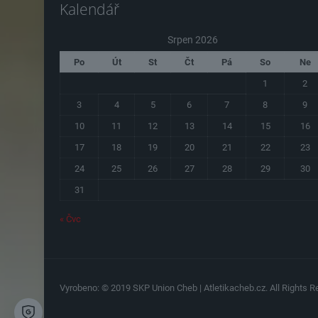
Kalendář
Srpen 2026
Po
Út
St
Čt
Pá
So
Ne
1
2
3
4
5
6
7
8
9
10
11
12
13
14
15
16
17
18
19
20
21
22
23
24
25
26
27
28
29
30
31
« Čvc
Vyrobeno: © 2019 SKP Union Cheb | Atletikacheb.cz. All Rights Re