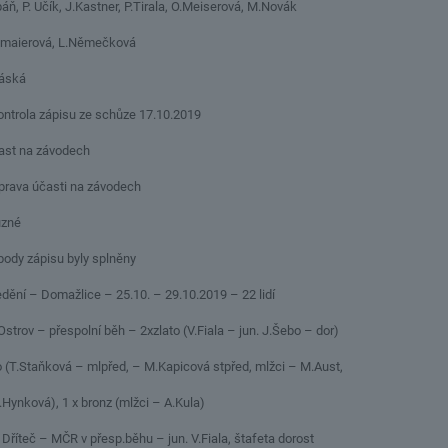
ibáň, P. Učík, J.Kastner, P.Tirala, O.Meiserová, M.Novák
rová, L.Němečková
áská
ntrola zápisu ze schůze 17.10.2019
na závodech
 účasti na závodech
né
všechny body zápisu byly sp
dění – Domažlice – 25.10. – 29.10.2019 – 22 lidí
v – přespolní běh – 2xzlato (V.Fiala – jun. J.Šebo – dor)
.Staňková – mlpřed, – M.Kapicová stpřed, mlžci – M.Aust,
ová), 1 x bronz (mlžci – A.Kula)
 Dříteč – MČR v přesp.běhu – jun. V.Fiala, štafeta dorost