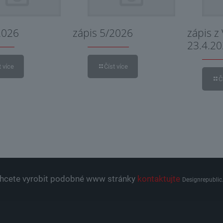
2026
zápis 5/2026
zápis z
23.4.2
t více
Číst více
Č
hcete vyrobit podobné www stránky
kontaktujte
Designrepublic