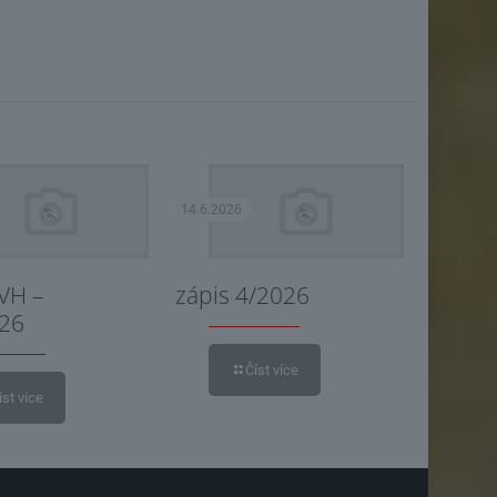
14.6.2026
 VH –
zápis 4/2026
026
Číst více
íst více