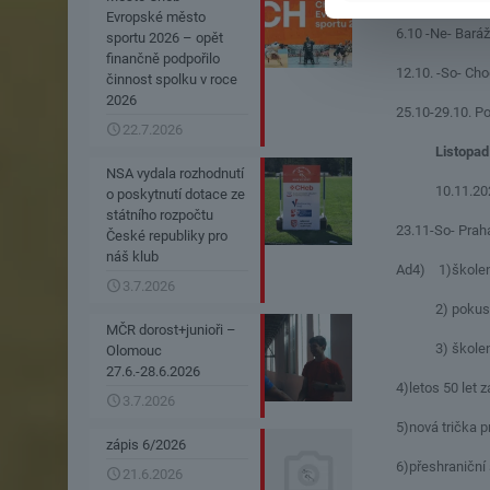
Evropské město
6.10 -Ne- Baráž
sportu 2026 – opět
finančně podpořilo
12.10. -So- Ch
činnost spolku v roce
2026
25.10-29.10. P
22.7.2026
Listopad
NSA vydala rozhodnutí
10.11.20
o poskytnutí dotace ze
státního rozpočtu
23.11-So- Praha
České republiky pro
náš klub
Ad4) 1)školení 
3.7.2026
2) pokus o us
MČR dorost+junioři –
3) školení na 
Olomouc
27.6.-28.6.2026
4)letos 50 let 
3.7.2026
5)nová trička p
zápis 6/2026
6)přeshraniční
21.6.2026