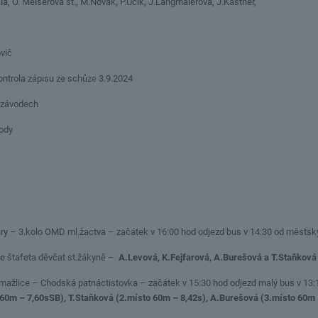
ala, O. Meiserová st., M.Novák, P.Učík, J.Langmaierová, J.Kastner,
ovič
ntrola zápisu ze schůze 3.9.2024
závodech
ody
.Vary – 3.kolo OMD ml.žactva – začátek v 16:00 hod odjezd bus v 14:30 od měst
vie štafeta děvčat st.žákyně –
A.Levová, K.Fejfarová, A.Burešová a T.Staňková
Domažlice – Chodská patnáctistovka – začátek v 15:30 hod odjezd malý bus v 1
 60m – 7,60sSB), T.Staňková (2.místo 60m – 8,42s), A.Burešová (3.místo 60m 