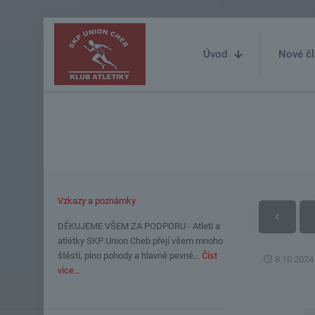
Úvod
Nové čl
Vzkazy a poznámky
DĚKUJEME VŠEM ZA PODPORU - Atleti a
atletky SKP Union Cheb přejí všem mnoho
štěstí, plno pohody a hlavně pevné…
Číst
8.10.2024
více…