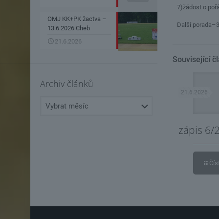
7)žádost o poř
OMJ KK+PK žactva –
Další porada–3
13.6.2026 Cheb
21.6.2026
Související č
Archiv článků
21.6.2026
Archiv
článků
zápis 6/
Čís