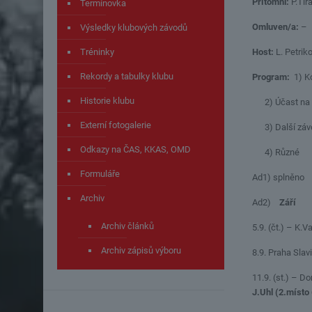
Přítomni:
P.Tir
Termínovka
Omluven/a:
–
Výsledky klubových závodů
Tréninky
Host:
L. Petrik
Rekordy a tabulky klubu
Program:
1) Ko
Historie klubu
2) Účast na 
Externí fotogalerie
3) Další záv
Odkazy na ČAS, KKAS, OMD
4) Různé
Formuláře
Ad1) splněno
Archiv
Ad2)
Září
Archiv článků
5.9. (čt.) – K
Archiv zápisů výboru
8.9. Praha Sla
11.9. (st.) – 
J.Uhl (2.místo