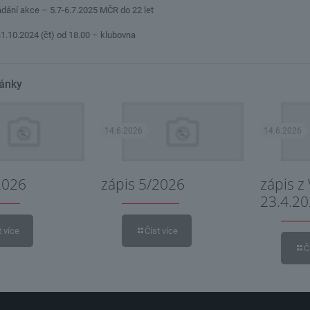
ádání akce – 5.7-6.7.2025 MČR do 22 let
1.10.2024 (čt) od 18.00 – klubovna
lánky
14.6.2026
14.6.2026
2026
zápis 5/2026
zápis z
23.4.2
t více
Číst více
Č