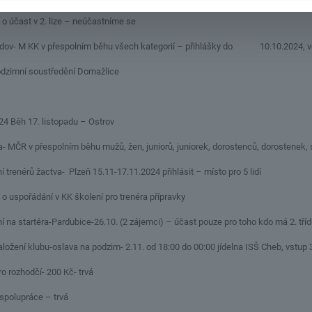
 o účast v 2. lize – neúčastníme se
odov- M KK v přespolním běhu všech kategorií – přihlášky do 10.10.2024, ve
odzimní soustředění Domažlice
24 Běh 17. listopadu – Ostrov
- MČR v přespolním běhu mužů, žen, juniorů, juniorek, dorostenců, dorostenek, 
trenérů žactva- Plzeň 15.11-17.11.2024 přihlásit – místo pro 5 lidí
pořádání v KK školení pro trenéra přípravky
startéra-Pardubice-26.10. (2 zájemci) – účast pouze pro toho kdo má 2. tříd
založení klubu-oslava na podzim- 2.11. od 18:00 do 00:00 jídelna ISŠ Cheb, vstup
ro rozhodčí- 200 Kč- trvá
 spolupráce – trvá