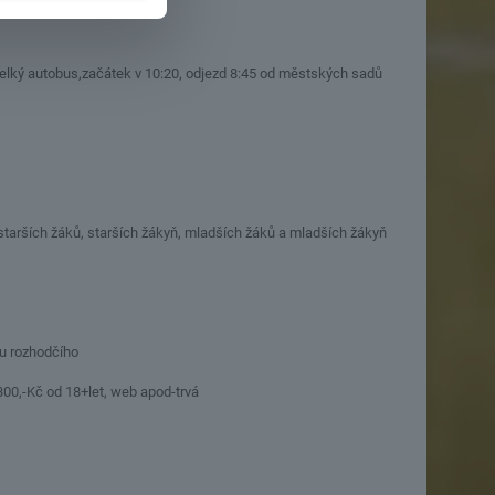
lký autobus,začátek v 10:20, odjezd 8:45 od městských sadů
starších žáků, starších žákyň, mladších žáků a mladších žákyň
u rozhodčího
 300,-Kč od 18+let, web apod-trvá