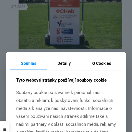
3.7.2026
DSC_2192
Souhlas
Detaily
O Cookies
NSA vydala rozhodnutí o poskytnutí dotace ze státního rozpočtu
České republiky pro náš klub
Tyto webové stránky používají soubory cookie
Číst více
Soubory cookie používáme k personalizaci
obsahu a reklam, k poskytování funkcí sociálních
médií a k analýze naší návštěvnosti. Informace o
vašem používání našich stránek sdílíme také s
3.7.2026
našimi partnery v oblasti sociálních médií, reklamy