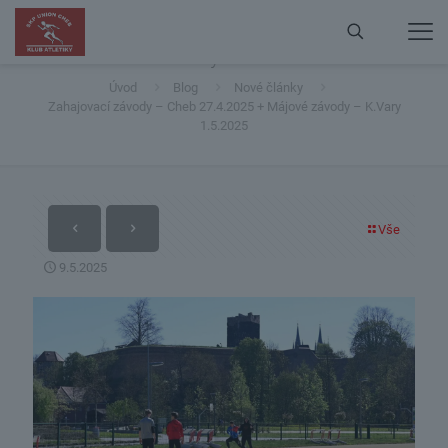
Zahajovací závody – Cheb 27.4.2025 + Májové závody
– K.Vary 1.5.2025
Úvod
Blog
Nové články
Zahajovací závody – Cheb 27.4.2025 + Májové závody – K.Vary
1.5.2025
Vše
9.5.2025