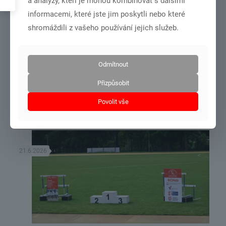
a analýzy, kteří je mohou kombinovat s dalšími
informacemi, které jste jim poskytli nebo které
shromáždili z vašeho používání jejich služeb.
DSC01001
Odmítnout
MČR dorost+junioři – Olomouc 27.6.-28.6.2026
Přizpůsobit
Povolit vše
Číst více
21.6.2026