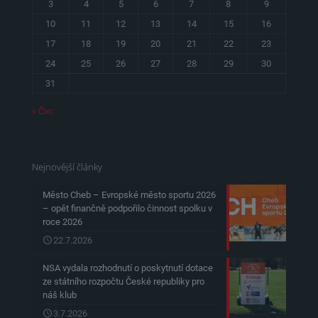
3
4
5
6
7
8
9
10
11
12
13
14
15
16
17
18
19
20
21
22
23
24
25
26
27
28
29
30
31
« Čvc
Nejnovější články
Město Cheb – Evropské město sportu 2026
– opět finančně podpořilo činnost spolku v
roce 2026
22.7.2026
NSA vydala rozhodnutí o poskytnutí dotace
ze státního rozpočtu České republiky pro
náš klub
3.7.2026