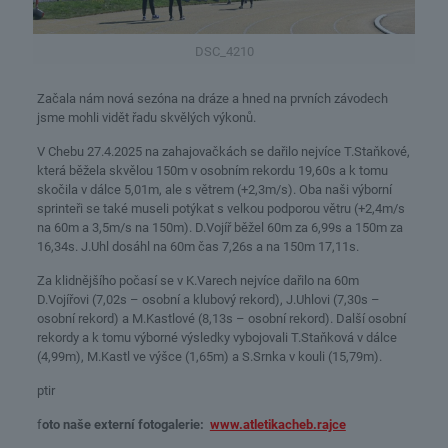
DSC_4210
Začala nám nová sezóna na dráze a hned na prvních závodech
jsme mohli vidět řadu skvělých výkonů.
V Chebu 27.4.2025 na zahajovačkách se dařilo nejvíce T.Staňkové,
která běžela skvělou 150m v osobním rekordu 19,60s a k tomu
skočila v dálce 5,01m, ale s větrem (+2,3m/s). Oba naši výborní
sprinteři se také museli potýkat s velkou podporou větru (+2,4m/s
na 60m a 3,5m/s na 150m). D.Vojíř běžel 60m za 6,99s a 150m za
16,34s. J.Uhl dosáhl na 60m čas 7,26s a na 150m 17,11s.
Za klidnějšího počasí se v K.Varech nejvíce dařilo na 60m
D.Vojířovi (7,02s – osobní a klubový rekord), J.Uhlovi (7,30s –
osobní rekord) a M.Kastlové (8,13s – osobní rekord). Další osobní
rekordy a k tomu výborné výsledky vybojovali T.Staňková v dálce
(4,99m), M.Kastl ve výšce (1,65m) a S.Srnka v kouli (15,79m).
ptir
f
oto naše externí fotogalerie:
www.atletikacheb.rajce