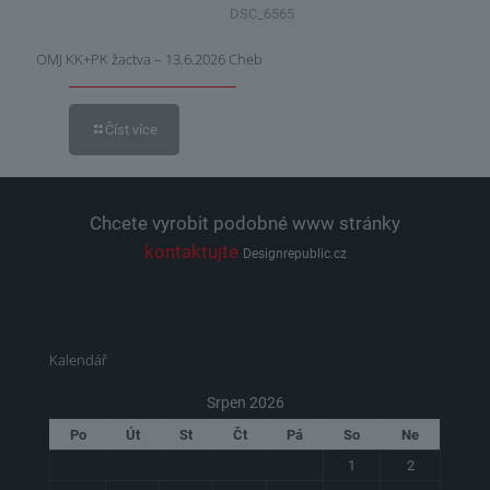
DSC_6565
OMJ KK+PK žactva – 13.6.2026 Cheb
Číst více
Chcete vyrobit podobné www stránky
kontaktujte
Designrepublic.cz
Kalendář
Srpen 2026
Po
Út
St
Čt
Pá
So
Ne
1
2