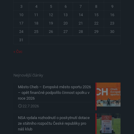
3
4
5
6
7
8
9
10
11
12
13
14
15
16
17
18
19
20
21
22
23
24
25
26
27
28
29
30
31
« Čvc
Nejnovější články
Město Cheb – Evropské město sportu 2026
– opět finančně podpořilo činnost spolku v
roce 2026
22.7.2026
NSA vydala rozhodnutí o poskytnutí dotace
ze státního rozpočtu České republiky pro
náš klub