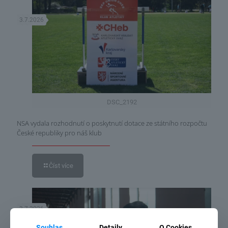
3.7.2026
DSC_2192
NSA vydala rozhodnutí o poskytnutí dotace ze státního rozpočtu
České republiky pro náš klub
Číst více
3.7.2026
Souhlas
Detaily
O Cookies