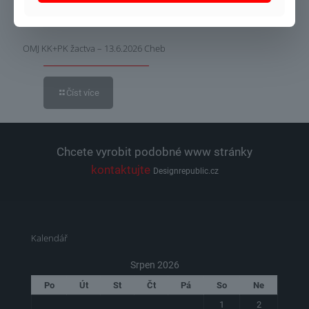
DSC_6565
OMJ KK+PK žactva – 13.6.2026 Cheb
Číst více
Chcete vyrobit podobné www stránky
kontaktujte
Designrepublic.cz
Kalendář
Srpen 2026
Po
Út
St
Čt
Pá
So
Ne
1
2