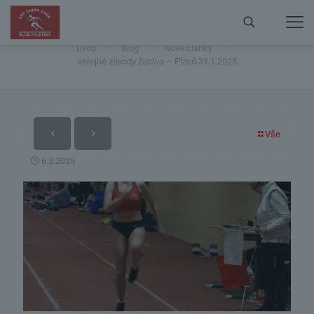
veřejné závody žactva – Plzeň 31.1.2025
Úvod
Blog
Nové články
veřejné závody žactva – Plzeň 31.1.2025
Vše
6.2.2025