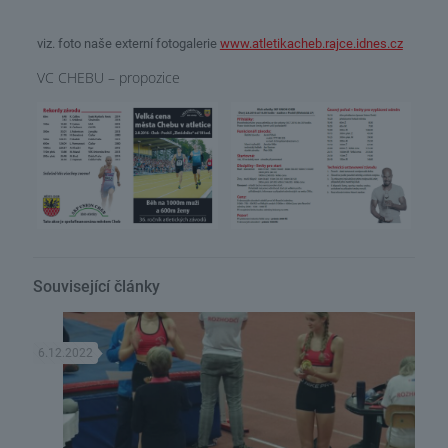
viz. foto naše externí fotogalerie
www.atletikacheb.rajce.idnes.cz
VC CHEBU – propozice
Související články
6.12.2022