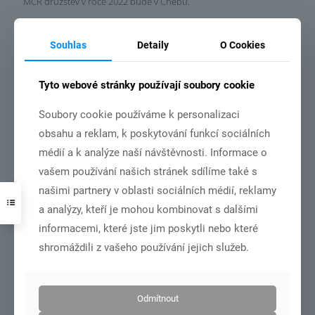
MČR družstev v roce 2022 bude v Chebu.
Souhlas
Detaily
O Cookies
Číst více
Tyto webové stránky používají soubory cookie
31.10.2021
Soubory cookie používáme k personalizaci
obsahu a reklam, k poskytování funkcí sociálních
médií a k analýze naší návštěvnosti. Informace o
vašem používání našich stránek sdílíme také s
našimi partnery v oblasti sociálních médií, reklamy
a analýzy, kteří je mohou kombinovat s dalšími
soustředění podzimní Domažlice 26.10.÷30.10.2021
informacemi, které jste jim poskytli nebo které
shromáždili z vašeho používání jejich služeb.
Číst více
Odmítnout