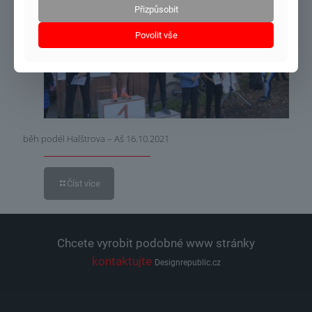
Přizpůsobit
31.10.2021
Povolit vše
běh podél Halštrova – Aš 16.10.2021
Číst více
Chcete vyrobit podobné www stránky
kontaktujte
Designrepublic.cz