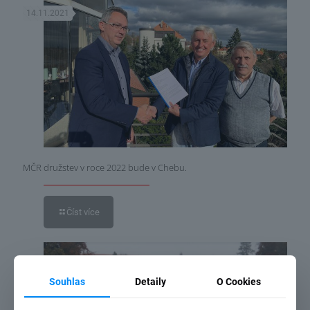
14.11.2021
MČR družstev v roce 2022 bude v Chebu.
Číst více
31.10.2021
Souhlas
Detaily
O Cookies