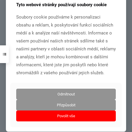
Tyto webové stránky používají soubory cookie
Soubory cookie používáme k personalizaci
obsahu a reklam, k poskytování funkcí sociálních
médií a k analýze naší návštěvnosti. Informace o
soustředění podzimní Domažlice 26.10.÷30.10.2021
vašem používání našich stránek sdílíme také s
našimi partnery v oblasti sociálních médií, reklamy
Číst více
a analýzy, kteří je mohou kombinovat s dalšími
informacemi, které jste jim poskytli nebo které
shromáždili z vašeho používání jejich služeb.
31.10.2021
Odmítnout
Přizpůsobit
Povolit vše
běh podél Halštrova – Aš 16.10.2021