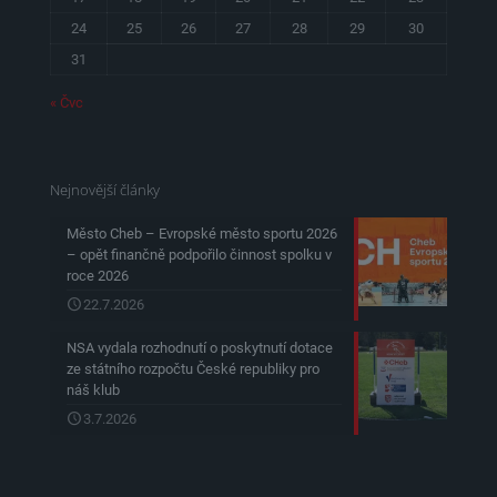
24
25
26
27
28
29
30
31
« Čvc
Nejnovější články
Město Cheb – Evropské město sportu 2026
– opět finančně podpořilo činnost spolku v
roce 2026
22.7.2026
NSA vydala rozhodnutí o poskytnutí dotace
ze státního rozpočtu České republiky pro
náš klub
3.7.2026