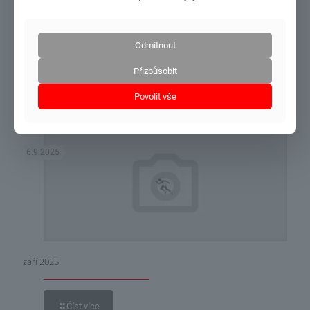
Odmítnout
říjen + listopad 2025
Přizpůsobit
Číst více
Povolit vše
6.9.2025
září 2025
Číst více