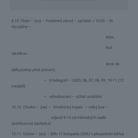
8.10. Cheb – (so) – Podzimní závod – začátek v 10.00 – tři
disciplíny –
60m,
hod
raketkou
skok do
dálky(odraz před pískem)
– 6 kategorií – 2005, 06, 07, 08, 09, 10-11 (12
medailí)
– vyhodnocení – sčítat umístění
16.10. Chodov – (ne) – Smolnický kopec – velký bus –
odjezd 9:15 od městských sadů
(autobusová zastávka)
12.11. Ostrov – (so) – Běh 17.listopadu (OMJ v přespolním běhu)