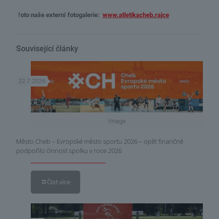
f
oto naše externí fotogalerie:
www.atletikacheb.rajce
Související články
22.7.2026
Image
Město Cheb – Evropské město sportu 2026 – opět finančně
podpořilo činnost spolku v roce 2026
Číst více