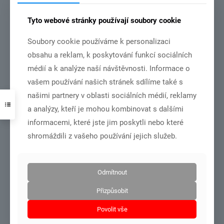
Tyto webové stránky používají soubory cookie
Soubory cookie používáme k personalizaci
DSC01001
obsahu a reklam, k poskytování funkcí sociálních
MČR dorost+junioři – Olomouc 27.6.-28.6.2026
médií a k analýze naší návštěvnosti. Informace o
vašem používání našich stránek sdílíme také s
našimi partnery v oblasti sociálních médií, reklamy
Číst více
a analýzy, kteří je mohou kombinovat s dalšími
informacemi, které jste jim poskytli nebo které
shromáždili z vašeho používání jejich služeb.
21.6.2026
Odmítnout
Přizpůsobit
Povolit vše
DSC_6565