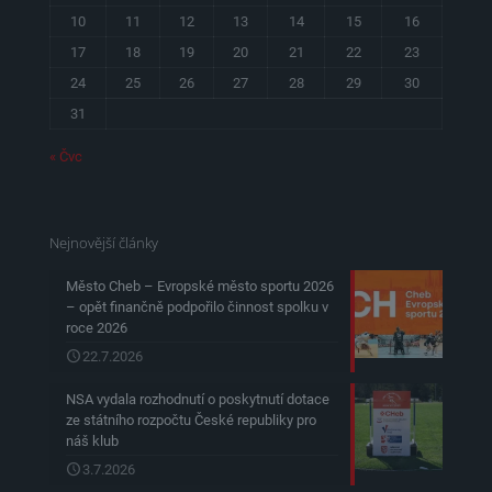
10
11
12
13
14
15
16
17
18
19
20
21
22
23
24
25
26
27
28
29
30
31
« Čvc
Nejnovější články
Město Cheb – Evropské město sportu 2026
– opět finančně podpořilo činnost spolku v
roce 2026
22.7.2026
NSA vydala rozhodnutí o poskytnutí dotace
ze státního rozpočtu České republiky pro
náš klub
3.7.2026