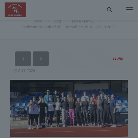
podzimní soustředění – Domažlice 25.10.÷29.10.2023
Úvod
Blog
Nové články
podzimní soustředění – Domažlice 25.10.÷29.10.2023
Vše
8.11.2023