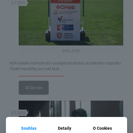
3.7.2026
DSC_2192
NSA vydala rozhodnutí o poskytnutí dotace ze státního rozpočtu
České republiky pro náš klub
Číst více
3.7.2026
Souhlas
Detaily
O Cookies