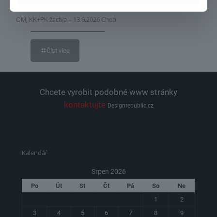
OMJ KK+PK žactva – 13.6.2026 Cheb
Číst více
Chcete vyrobit podobné www stránky
kontaktujte
Designrepublic.cz
Kalendář
Srpen 2026
Po
Út
St
Čt
Pá
So
Ne
1
2
3
4
5
6
7
8
9