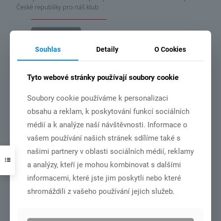
České republiky pro náš klub
Číst více
Souhlas
Detaily
O Cookies
Tyto webové stránky používají soubory cookie
3.7.2026
Soubory cookie používáme k personalizaci
obsahu a reklam, k poskytování funkcí sociálních
médií a k analýze naší návštěvnosti. Informace o
vašem používání našich stránek sdílíme také s
našimi partnery v oblasti sociálních médií, reklamy
DSC01001
a analýzy, kteří je mohou kombinovat s dalšími
informacemi, které jste jim poskytli nebo které
MČR dorost+junioři – Olomouc 27.6.-28.6.2026
shromáždili z vašeho používání jejich služeb.
Číst více