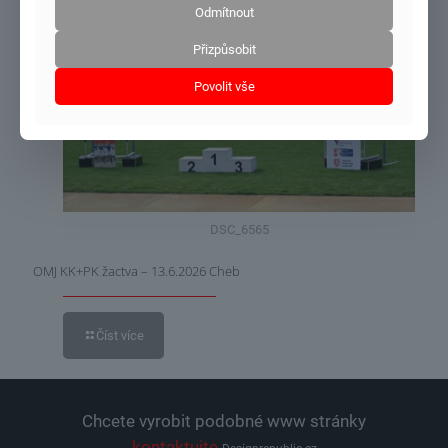
Odmítnout
Přizpůsobit
21.6.2026
Povolit vše
DSC_6565
OMJ KK+PK žactva – 13.6.2026 Cheb
Číst více
Chcete vyrobit podobné www stránky
kontaktujte