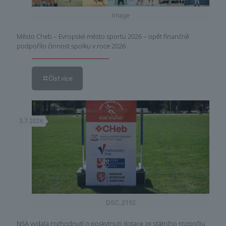
Image
Město Cheb – Evropské město sportu 2026 – opět finančně
podpořilo činnost spolku v roce 2026
Číst více
3.7.2026
DSC_2192
NSA vydala rozhodnutí o poskytnutí dotace ze státního rozpočtu