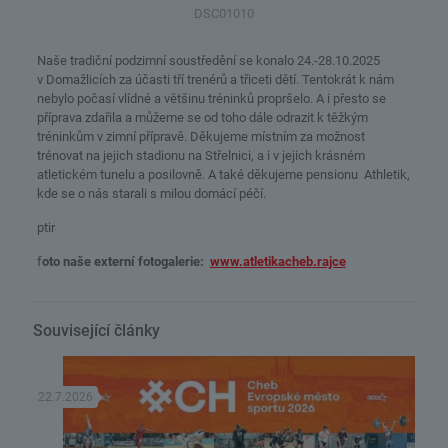
DSC01010
Naše tradiční podzimní soustředění se konalo 24.-28.10.2025
v Domažlicích za účasti tří trenérů a třiceti dětí. Tentokrát k nám
nebylo počasí vlídné a většinu tréninků propršelo. A i přesto se
příprava zdařila a můžeme se od toho dále odrazit k těžkým
tréninkům v zimní přípravě. Děkujeme místním za možnost
trénovat na jejich stadionu na Střelnici, a i v jejich krásném
atletickém tunelu a posilovně. A také děkujeme pensionu Athletik,
kde se o nás starali s milou domácí péčí.
ptir
f
oto naše externí fotogalerie:
www.atletikacheb.rajce
Související články
22.7.2026