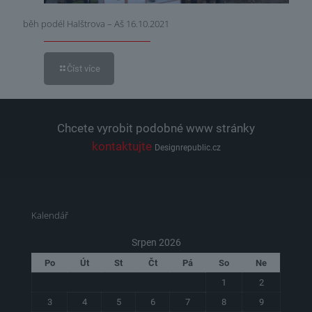
běh podél Halštrova – Aš 16.10.2021
Číst více
Chcete vyrobit podobné www stránky
kontaktujte
Designrepublic.cz
Kalendář
Srpen 2026
Po
Út
St
Čt
Pá
So
Ne
1
2
3
4
5
6
7
8
9