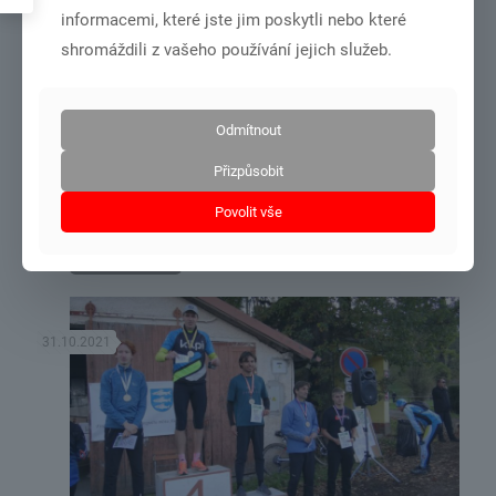
informacemi, které jste jim poskytli nebo které
shromáždili z vašeho používání jejich služeb.
Odmítnout
Přizpůsobit
soustředění podzimní Domažlice 26.10.÷30.10.2021
Povolit vše
Číst více
31.10.2021