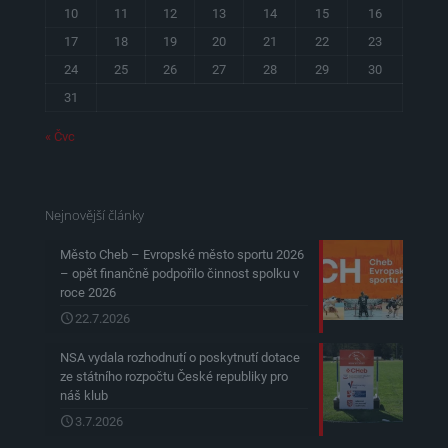
10
11
12
13
14
15
16
17
18
19
20
21
22
23
24
25
26
27
28
29
30
31
« Čvc
Nejnovější články
Město Cheb – Evropské město sportu 2026
– opět finančně podpořilo činnost spolku v
roce 2026
22.7.2026
NSA vydala rozhodnutí o poskytnutí dotace
ze státního rozpočtu České republiky pro
náš klub
3.7.2026