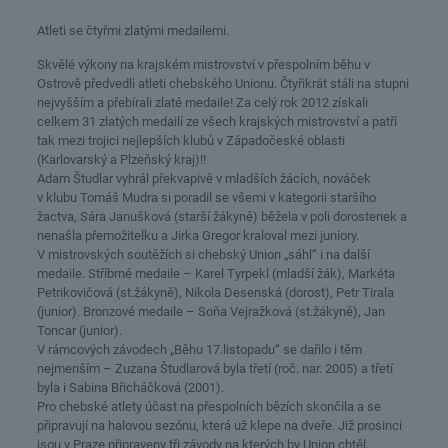
Atleti se čtyřmi zlatými medailemi.
Skvělé výkony na krajském mistrovství v přespolním běhu v
Ostrově předvedli atleti chebského Unionu. Čtyřikrát stáli na stupni
nejvyšším a přebírali zlaté medaile! Za celý rok 2012 získali
celkem 31 zlatých medailí ze všech krajských mistrovství a patří
tak mezi trojici nejlepších klubů v Západočeské oblasti
(Karlovarský a Plzeňský kraj)!!
Adam Študlar vyhrál překvapivě v mladších žácích, nováček
v klubu Tomáš Mudra si poradil se všemi v kategorii staršího
žactva, Sára Janušková (starší žákyně) běžela v poli dorostenek a
nenašla přemožitelku a Jirka Gregor kraloval mezi juniory.
V mistrovských soutěžích si chebský Union „sáhl“ i na další
medaile. Stříbrné medaile – Karel Tyrpekl (mladší žák), Markéta
Petrikovičová (st.žákyně), Nikola Desenská (dorost), Petr Tirala
(junior). Bronzové medaile – Soňa Vejražková (st.žákyně), Jan
Toncar (junior).
V rámcových závodech „Běhu 17.listopadu“ se dařilo i těm
nejmenším – Zuzana Študlarová byla třetí (roč. nar. 2005) a třetí
byla i Sabina Břicháčková (2001).
Pro chebské atlety účast na přespolních bězích skončila a se
připravují na halovou sezónu, která už klepe na dveře. Již prosinci
jsou v Praze připraveny tři závody na kterých by Union chtěl,