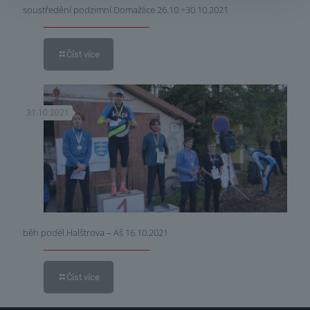
soustředění podzimní Domažlice 26.10.÷30.10.2021
Číst více
31.10.2021
běh podél Halštrova – Aš 16.10.2021
Číst více