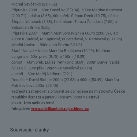
Michal Ševčenko (2:07.62)
Přípravka 2008 – 60m David Vojíř (9.34), 600m Martina Kapicová
(2:09.71) a dálka (3.65), 60m přek. Štěpán Denk (10.75), dálka
Štěpán Němeček (3.88), hod míčem Tereza Žaludová (7.55) a
Sebastián Srnka (6.55)
Přípravka 2007 – Martin Aust 6om (9.24) a 600m (2:00.59), 4 x
200m K.Čadová, M.Kapicová, N.Peterková, V. Rattayová (2:11.96)
Mladší žactvo – 800m Jan Šmrha 2:31.81
Starší žactvo – koule Markéta Boučková (10.29), Mathias
Langmaier 60m přek, (9.78) a 150m (18.39)
dorost – 60m přek. Lukáš Petrikovič (8.69), 800m Daniel Vaidiš
(2:03.61), 60m přek. Veronika Maydlová (10.14)
Junioři – 60m Matěj Nádhera (7,21)
Dospělí – David Richter 200m (22.53) a 400m (50.49), Markéta
Petrikovičová 200m (26.45).
Ted´ještě zatrénovat a připravit se co nejlépe na mistrovství České
republiky dorostu a juniorů koncem února v Ostravě.
jak
viz. foto naše externí
fotogalerie
www.atletikacheb.rajce.idnes.cz
Související články