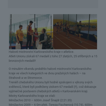
Halové mistrovství Karlovarského kraje v atletice.
Atleti Unionu získali 67 medailí z toho 27 zlatých, 25 stříbrných a 15
bronzových medailí!!
O minulém víkendu proběhlo halové mistrovství Karlovarského
kraje ve všech kategoriích ve dvou pražských halách – na
Strahově a ve Stromovce.
Trenéři chebského Unionu byli hodně spokojeni s výkony svých
svěřenců, které byli podtrženy ziskem 67 medailí (!!), což dokazuje
vyjímečné postaveni chebských atletů v Karlovarském kraji.
Mistry Karlovarského kraje se stali:
Minižactvo 2010 – 600m Josef Šnajdr (2:21.35)
Minižactvo 2009 – 6 0m přek. Tereza Fischerová (10.74), 600m