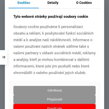
Souhlas
Detaily
O Cookies
Tyto webové stránky používají soubory cookie
Soubory cookie používáme k personalizaci
obsahu a reklam, k poskytování funkcí sociálních
DSC01001
médií a k analýze naší návštěvnosti. Informace o
MČR dorost+junioři – Olomouc 27.6.-28.6.2026
vašem používání našich stránek sdílíme také s
našimi partnery v oblasti sociálních médií, reklamy
a analýzy, kteří je mohou kombinovat s dalšími
Číst více
informacemi, které jste jim poskytli nebo které
shromáždili z vašeho používání jejich služeb.
21.6.2026
Odmítnout
Přizpůsobit
Povolit vše