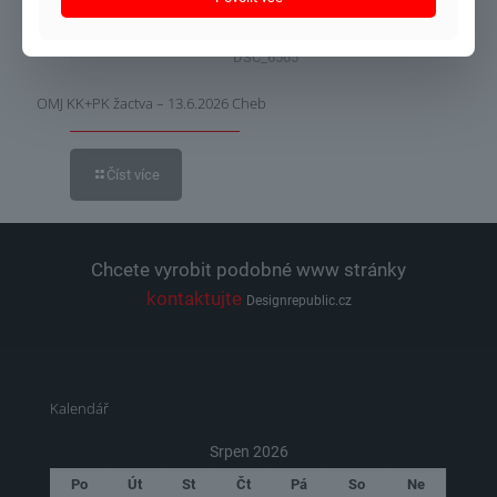
DSC_6565
OMJ KK+PK žactva – 13.6.2026 Cheb
Číst více
Chcete vyrobit podobné www stránky
kontaktujte
Designrepublic.cz
Kalendář
Srpen 2026
Po
Út
St
Čt
Pá
So
Ne