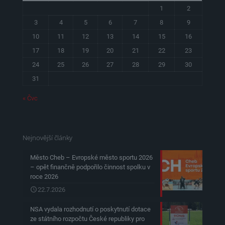
1
2
3
4
5
6
7
8
9
10
11
12
13
14
15
16
17
18
19
20
21
22
23
24
25
26
27
28
29
30
31
« Čvc
Nejnovější články
Město Cheb – Evropské město sportu 2026
– opět finančně podpořilo činnost spolku v
roce 2026
22.7.2026
NSA vydala rozhodnutí o poskytnutí dotace
ze státního rozpočtu České republiky pro