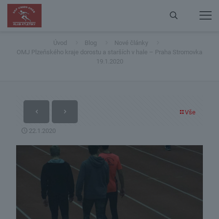
OMJ Plzeňského kraje dorostu a starších v hale – Praha
Stromovka 19.1.2020
Úvod
Blog
Nové články
OMJ Plzeňského kraje dorostu a starších v hale – Praha Stromovka
19.1.2020
Vše
22.1.2020