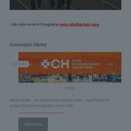
f
oto naše externí fotogalerie
www.atletikacheb.rajce
Související články
22.7.2026
Image
Město Cheb – Evropské město sportu 2026 – opět finančně
podpořilo činnost spolku v roce 2026
Číst více