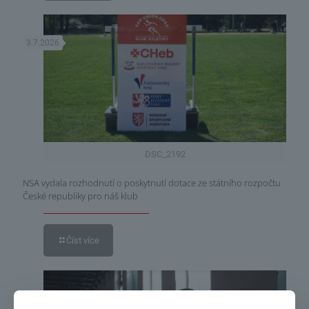
3.7.2026
DSC_2192
NSA vydala rozhodnutí o poskytnutí dotace ze státního rozpočtu
České republiky pro náš klub
Číst více
3.7.2026