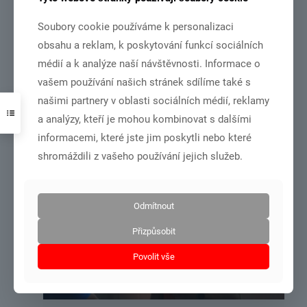
Soubory cookie používáme k personalizaci
obsahu a reklam, k poskytování funkcí sociálních
DSC_2192
médií a k analýze naší návštěvnosti. Informace o
vašem používání našich stránek sdílíme také s
NSA vydala rozhodnutí o poskytnutí dotace ze státního rozpočtu
České republiky pro náš klub
našimi partnery v oblasti sociálních médií, reklamy
a analýzy, kteří je mohou kombinovat s dalšími
informacemi, které jste jim poskytli nebo které
Číst více
shromáždili z vašeho používání jejich služeb.
3.7.2026
Odmítnout
Přizpůsobit
Povolit vše