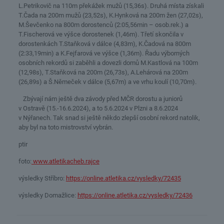
L.Petrikovič na 110m překážek mužů (15,36s). Druhá místa získali
T.Čada na 200m mužů (23,52s), K.Hynková na 200m žen (27,02s),
M.Ševčenko na 800m dorostenců (2:05,56min – osob.rek.) a
T.Fischerová ve výšce dorostenek (1,46m). Třetí skončila v
dorostenkách T.Staňková v dálce (4,83m), K.Čadová na 800m
(2:33,19min) a K.Fejfarová ve výšce (1,36m). Řadu výborných
osobních rekordů si zaběhli a dovezli domů M.Kastlová na 100m
(12,98s), T.Staňková na 200m (26,73s), A.Lehárová na 200m
(26,89s) a Š.Němeček v dálce (5,67m) a ve vrhu koulí (10,70m).
Zbývají nám ještě dva závody před MČR dorostu a juniorů
v Ostravě (15.-16.6.2024), a to 5.6.2024 v Plzni a 8.6.2024
v Nýřanech. Tak snad si ještě někdo zlepší osobní rekord natolik,
aby byl na toto mistrovství vybrán.
ptir
foto:
www.atletikacheb.rajce
výsledky Stříbro:
https://online.atletika.cz/vysledky/72435
výsledky Domažlice:
https://online.atletika.cz/vysledky/72436