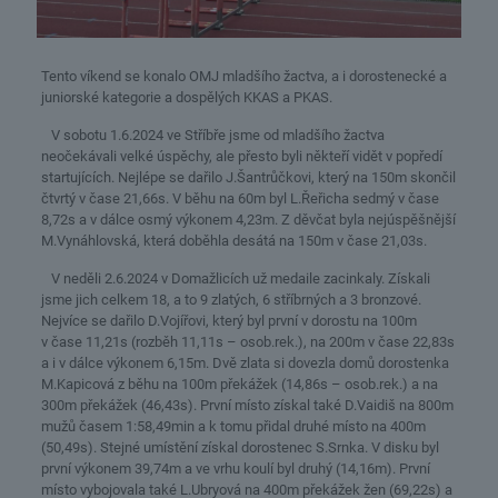
Tento víkend se konalo OMJ mladšího žactva, a i dorostenecké a
juniorské kategorie a dospělých KKAS a PKAS.
V sobotu 1.6.2024 ve Stříbře jsme od mladšího žactva
neočekávali velké úspěchy, ale přesto byli někteří vidět v popředí
startujících. Nejlépe se dařilo J.Šantrůčkovi, který na 150m skončil
čtvrtý v čase 21,66s. V běhu na 60m byl L.Řeřicha sedmý v čase
8,72s a v dálce osmý výkonem 4,23m. Z děvčat byla nejúspěšnější
M.Vynáhlovská, která doběhla desátá na 150m v čase 21,03s.
V neděli 2.6.2024 v Domažlicích už medaile zacinkaly. Získali
jsme jich celkem 18, a to 9 zlatých, 6 stříbrných a 3 bronzové.
Nejvíce se dařilo D.Vojířovi, který byl první v dorostu na 100m
v čase 11,21s (rozběh 11,11s – osob.rek.), na 200m v čase 22,83s
a i v dálce výkonem 6,15m. Dvě zlata si dovezla domů dorostenka
M.Kapicová z běhu na 100m překážek (14,86s – osob.rek.) a na
300m překážek (46,43s). První místo získal také D.Vaidiš na 800m
mužů časem 1:58,49min a k tomu přidal druhé místo na 400m
(50,49s). Stejné umístění získal dorostenec S.Srnka. V disku byl
první výkonem 39,74m a ve vrhu koulí byl druhý (14,16m). První
místo vybojovala také L.Ubryová na 400m překážek žen (69,22s) a