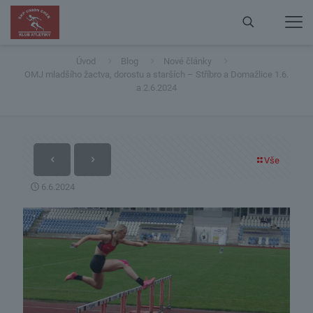
OMJ mladšího žactva, dorostu a starších – Stříbro a
Domažlice 1.6. a 2.6.2024
Úvod
Blog
Nové články
OMJ mladšího žactva, dorostu a starších – Stříbro a Domažlice 1.6.
a 2.6.2024
Vše
6.6.2024