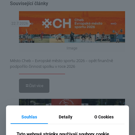
Související články
22.7.2026
Image
Město Cheb – Evropské město sportu 2026 – opět finančně
podpořilo činnost spolku v roce 2026
Číst více
3.7.2026
Souhlas
Detaily
O Cookies
Tyto webové stránky používají soubory cookie