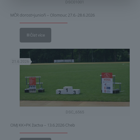
DSC01001
MČR dorost+junioři – Olomouc 27.6.-28.6.2026
Číst více
21.6.2026
DSC_6565
OMJ KK+PK žactva – 13.6.2026 Cheb