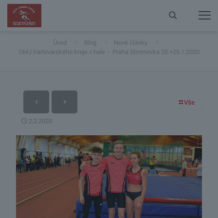
OMJ Karlovarského kraje v hale – Praha Stromovka
25.+26.1.2020
Úvod
Blog
Nové články
OMJ Karlovarského kraje v hale – Praha Stromovka 25.+26.1.2020
Vše
2.2.2020