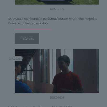
DSC_2192
NSA vydala rozhodnutí o poskytnutí dotace ze státního rozpočtu
České republiky pro náš klub
Číst více
3.7.2026
DSC01001