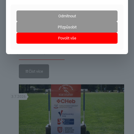
22.7.2026
Odmítnout
Přizpůsobit
Image
Povolit vše
Město Cheb – Evropské město sportu 2026 – opět finančně
podpořilo činnost spolku v roce 2026
Číst více
3.7.2026