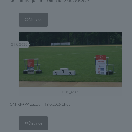
MČR dorost+junioři – Olomouc 27.6.-28.6.2026
Číst více
21.6.2026
DSC_6565
OMJ KK+PK žactva – 13.6.2026 Cheb
Číst více