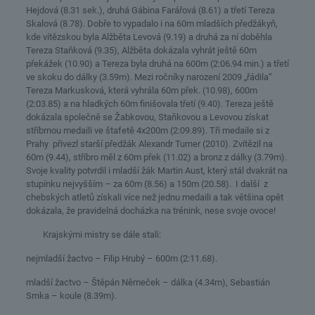
Hejdová (8.31 sek.), druhá Gábina Farářová (8.61) a třetí Tereza
Skalová (8.78). Dobře to vypadalo i na 60m mladších předžákyň,
kde vítězskou byla Alžběta Levová (9.19) a druhá za ní doběhla
Tereza Staňková (9.35), Alžběta dokázala vyhrát ještě 60m
překážek (10.90) a Tereza byla druhá na 600m (2:06.94 min.) a třetí
ve skoku do dálky (3.59m). Mezi ročníky narození 2009 „řádila“
Tereza Markusková, která vyhrála 60m přek. (10.98), 600m
(2:03.85) a na hladkých 60m finišovala třetí (9.40). Tereza ještě
dokázala společně se Žabkovou, Staňkovou a Levovou získat
stříbrnou medaili ve štafetě 4x200m (2:09.89). Tři medaile si z
Prahy přivezl starší předžák Alexandr Turner (2010). Zvítězil na
60m (9.44), stříbro měl z 60m přek (11.02) a bronz z dálky (3.79m).
Svoje kvality potvrdil i mladší žák Martin Aust, který stál dvakrát na
stupínku nejvyšším – za 60m (8.56) a 150m (20.58). I další z
chebských atletů získali více než jednu medaili a tak většina opět
dokázala, že pravidelná docházka na trénink, nese svoje ovoce!
Krajskými mistry se dále stali:
nejmladší žactvo – Filip Hrubý – 600m (2:11.68).
mladší žactvo – Štěpán Němeček – dálka (4.34m), Sebastián
Srnka – koule (8.39m).