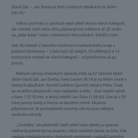
Starší žák – Jan Šmrha je třetí v českých tabulkách na 300m
(38.19)!
Velkou pochvalu si zaslouží nejen atleti Unionu všech kategorií,
ale i trenéři, kteří celou zimu připravují své svěřence at‘ již venku
na „zlaté dráze“ nebo v chebských tělocvičnách. Svědčí o tom
zisk 56 medailí z halového mistrovství Karlovarského kraje v
pražské Stromovce – z toho bylo 20 zlatých, 22 stříbrných a 14
bronzových medailí ze všech kategorií – od předžactva až po
juniory.
Některé výkony chebských opravdu stály za to! Výborně běžel
300m starší žák Jan Šmrha, který časem 38.19 je na třetím místě v
českých tabulkách. Rovněž svěřenci (junioři) trenéra Petra Tiraly
se na 800m představili v tom nejlepším světle – Dan Vaidiš vyhrál
v čase 1.57.53 min. a druhý doběhl Jan Šebo (1:58.63). Dan je v ČR
mezi juniory šestý a Honza na desátém místě. Musíme
připomenout, že pochopitelně všechny výkony jsou velkými
osobními rekordy.
„ Osobáky“ ale předvedli i další atleti nebo atletky a opravdu
nádherný pohled byl na stupínky vítězů starších žaček na 60m, kde
medaile přebírala trojice chebských sprinterek v pořadí Dominika