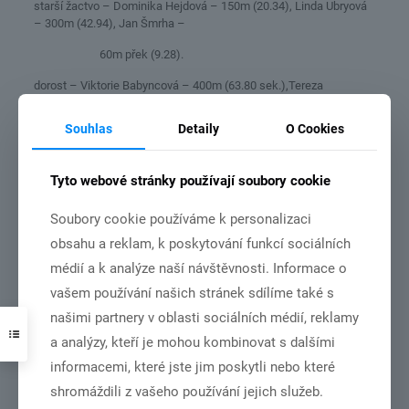
starší žactvo – Dominika Hejdová – 150m (20.34), Linda Ubryová
– 300m (42.94), Jan Šmrha –
60m přek (9.28).
dorost – Viktorie Babyncová – 400m (63.80 sek.),Tereza
Speierlová – skok do výška (1.46m),
Souhlas
Detaily
O Cookies
Mathias Langmaier – 60m přek. (8.75).
junioři – Václav Zýka – 400m (53.66).
Tyto webové stránky používají soubory cookie
Šance na start na mistrovství České republiky – žactvo v
Praze a dorost společně s juniory v Ostravě, má momentálně
Soubory cookie používáme k personalizaci
deset chebských atletů, ale halová sezona běží dál a ještě před
obsahu a reklam, k poskytování funkcí sociálních
námi spousta závodů. Tak snad se to podaří.
médií a k analýze naší návštěvnosti. Informace o
jak
vašem používání našich stránek sdílíme také s
f
oto naše externí fotogalerie
www.atletikacheb.rajce
našimi partnery v oblasti sociálních médií, reklamy
a analýzy, kteří je mohou kombinovat s dalšími
informacemi, které jste jim poskytli nebo které
Související články
shromáždili z vašeho používání jejich služeb.