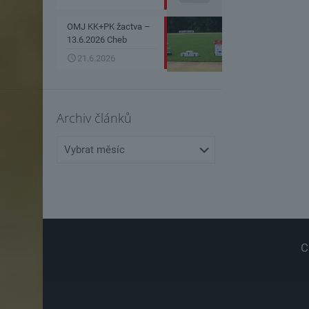
OMJ KK+PK žactva –
13.6.2026 Cheb
21.6.2026
Archiv článků
Archiv
článků
C