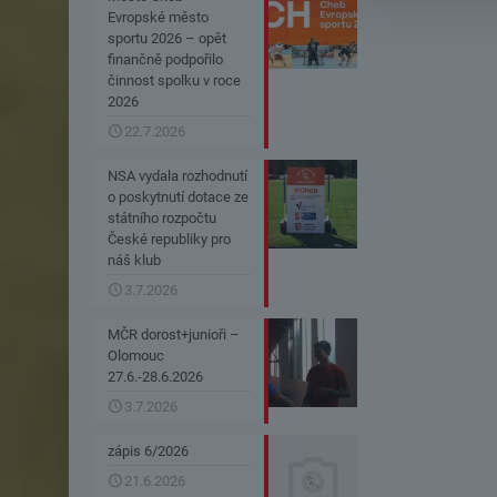
Evropské město
sportu 2026 – opět
finančně podpořilo
činnost spolku v roce
2026
22.7.2026
NSA vydala rozhodnutí
o poskytnutí dotace ze
státního rozpočtu
České republiky pro
náš klub
3.7.2026
MČR dorost+junioři –
Olomouc
27.6.-28.6.2026
3.7.2026
zápis 6/2026
21.6.2026