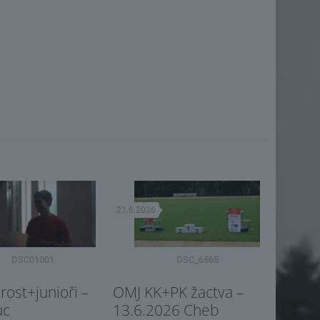
21.6.2026
DSC01001
DSC_6565
ost+junioři –
OMJ KK+PK žactva –
uc
13.6.2026 Cheb