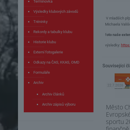
Termínovka
Výsledky klubových závodů
V mladších přp
Tréninky
Michaela Vališ
Rekordy a tabulky klubu
f
oto naše exter
Historie klubu
výsledky:
https
Externí fotogalerie
Odkazy na ČAS, KKAS, OMD
Související č
Formuláře
Archiv
22.7.2026
Archiv článků
Archiv zápisů výboru
Město C
Evropsk
sportu 2
finančně