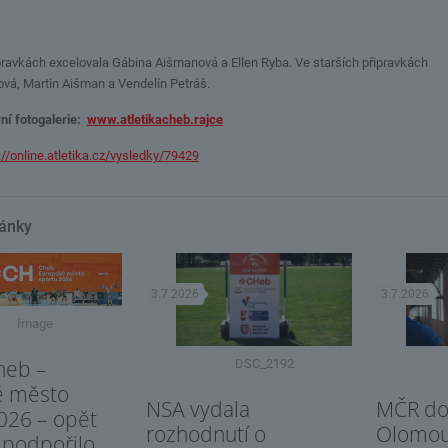
ravkách excelovala Gábina Aišmanová a Ellen Ryba. Ve starších připravkách
ová, Martin Aišman a Vendelín Petráš.
ní fotogalerie:
www.atletikacheb.rajce
://online.atletika.cz/vysledky/79429
lánky
3.7.2026
3.7.2026
Image
heb –
DSC_2192
é město
NSA vydala
MČR dor
026 – opět
rozhodnutí o
Olomo
 podpořilo