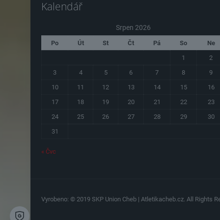
Kalendář
Srpen 2026
Po
Út
St
Čt
Pá
So
Ne
1
2
3
4
5
6
7
8
9
10
11
12
13
14
15
16
17
18
19
20
21
22
23
24
25
26
27
28
29
30
31
« Čvc
Vyrobeno: © 2019 SKP Union Cheb | Atletikacheb.cz. All Rights Re