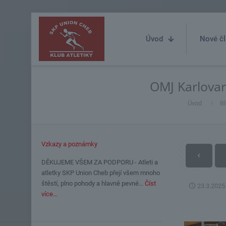
Úvod
Nové čl
OMJ Karlovar
Úvod
B
Vzkazy a poznámky
DĚKUJEME VŠEM ZA PODPORU - Atleti a
atletky SKP Union Cheb přejí všem mnoho
štěstí, plno pohody a hlavně pevné…
Číst
23.3.2025
více…