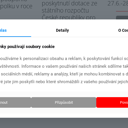
poskytnutí dotace ze
27.6.-2
spolku v roce
státního rozpočtu
České republiky pro
Č
náš klub
hlas
Detaily
O Co
t více
Číst více
nky používají soubory cookie
oužíváme k personalizaci obsahu a reklam, k poskytování funkcí so
ávštěvnosti. Informace o vašem používání našich stránek sdílíme ta
i sociálních médií, reklamy a analýzy, kteří je mohou kombinovat s 
é jste jim poskytli nebo které shromáždili z vašeho používání jejich
nout
Přizpůsobit
Povol