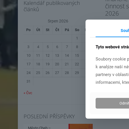
Kalendář publikovaných
činnost 
článků
2026
Srpen 2026
Po
Út
St
Čt
Pá
So
Ne
Sou
Čís
1
2
Tyto webové strá
3
4
5
6
7
8
9
10
11
12
13
14
15
16
Soubory cookie p
17
18
19
20
21
22
23
k analýze naší n
24
25
26
27
28
29
30
partnery v oblast
31
informacemi, kter
« Čvc
Odmít
POSLEDNÍ PŘÍSPĚVKY
Město Cheb –