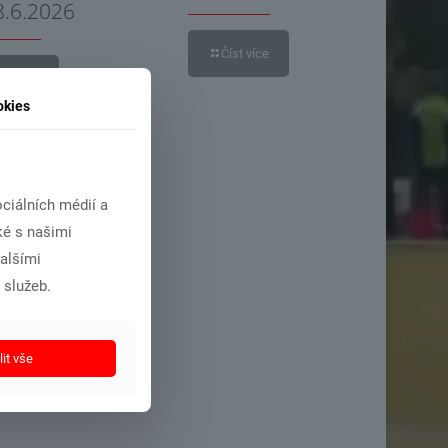
8.6.2026
Číst více
íst více
okies
ciálních médií a
ké s našimi
dalšími
 služeb.
it vše