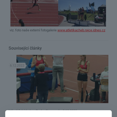
viz. foto naše externí fotogalerie
www.atletikacheb.rajce.idnes.cz
Související články
6.12.2022
Mikulášská hala – Praha Stromovka 3.12.2022