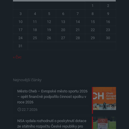
1
2
3
4
5
6
7
8
9
10
11
12
13
14
15
16
17
18
19
20
21
22
23
24
25
26
27
28
29
30
31
« Čvc
Nejnovější články
Město Cheb – Evropské město sportu 2026
– opět finančně podpořilo činnost spolku v
roce 2026
22.7.2026
NSA vydala rozhodnutí o poskytnutí dotace
ze státního rozpočtu České republiky pro