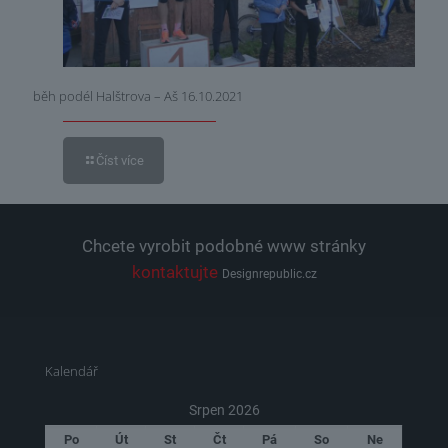
běh podél Halštrova – Aš 16.10.2021
Číst více
Chcete vyrobit podobné www stránky
kontaktujte
Designrepublic.cz
Kalendář
Srpen 2026
Po
Út
St
Čt
Pá
So
Ne