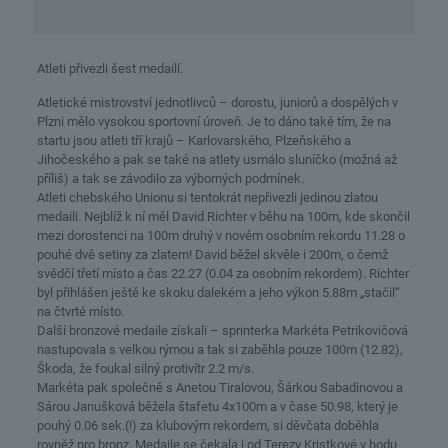
Atleti přivezli šest medailí.
Atletické mistrovství jednotlivců – dorostu, juniorů a dospělých v
Plzni mělo vysokou sportovní úroveň. Je to dáno také tím, že na
startu jsou atleti tří krajů – Karlovarského, Plzeňského a
Jihočeského a pak se také na atlety usmálo sluníčko (možná až
příliš) a tak se závodilo za výborných podmínek.
Atleti chebského Unionu si tentokrát nepřivezli jedinou zlatou
medaili. Nejblíž k ní měl David Richter v běhu na 100m, kde skončil
mezi dorostenci na 100m druhý v novém osobním rekordu 11.28 o
pouhé dvě setiny za zlatem! David běžel skvěle i 200m, o čemž
svědčí třetí místo a čas 22.27 (0.04 za osobním rekordem). Richter
byl přihlášen ještě ke skoku dalekém a jeho výkon 5.88m „stačil“
na čtvrté místo.
Další bronzové medaile získali – sprinterka Markéta Petrikovičová
nastupovala s velkou rýmou a tak si zaběhla pouze 100m (12.82),
Škoda, že foukal silný protivítr 2.2 m/s.
Markéta pak společně s Anetou Tiralovou, Šárkou Sabadinovou a
Sárou Janušková běžela štafetu 4x100m a v čase 50.98, který je
pouhý 0.06 sek.(!) za klubovým rekordem, si děvčata doběhla
rovněž pro bronz. Medaile se čekala i od Terezy Kristkové v hodu