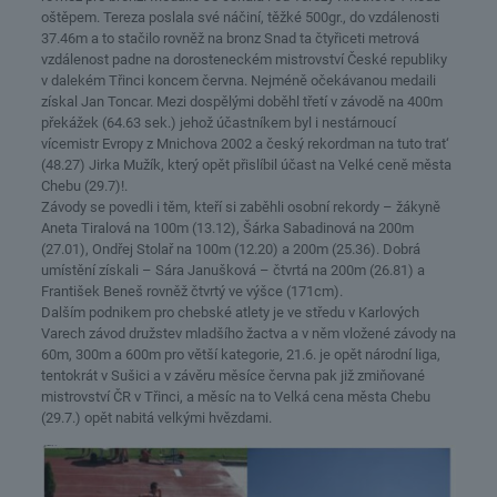
oštěpem. Tereza poslala své náčiní, těžké 500gr., do vzdálenosti
37.46m a to stačilo rovněž na bronz Snad ta čtyřiceti metrová
vzdálenost padne na dorosteneckém mistrovství České republiky
v dalekém Třinci koncem června. Nejméně očekávanou medaili
získal Jan Toncar. Mezi dospělými doběhl třetí v závodě na 400m
překážek (64.63 sek.) jehož účastníkem byl i nestárnoucí
vícemistr Evropy z Mnichova 2002 a český rekordman na tuto trat‘
(48.27) Jirka Mužík, který opět přislíbil účast na Velké ceně města
Chebu (29.7)!.
Závody se povedli i těm, kteří si zaběhli osobní rekordy – žákyně
Aneta Tiralová na 100m (13.12), Šárka Sabadinová na 200m
(27.01), Ondřej Stolař na 100m (12.20) a 200m (25.36). Dobrá
umístění získali – Sára Janušková – čtvrtá na 200m (26.81) a
František Beneš rovněž čtvrtý ve výšce (171cm).
Dalším podnikem pro chebské atlety je ve středu v Karlových
Varech závod družstev mladšího žactva a v něm vložené závody na
60m, 300m a 600m pro větší kategorie, 21.6. je opět národní liga,
tentokrát v Sušici a v závěru měsíce června pak již zmiňované
mistrovství ČR v Třinci, a měsíc na to Velká cena města Chebu
(29.7.) opět nabitá velkými hvězdami.