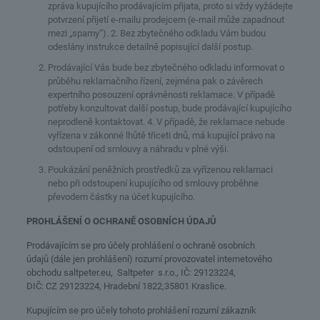
zpráva kupujícího prodávajícím přijata, proto si vždy vyžádejte
potvrzení přijetí e-mailu prodejcem (e-mail může zapadnout
mezi „spamy“). 2. Bez zbytečného odkladu Vám budou
odeslány instrukce detailně popisující další postup.
Prodávající Vás bude bez zbytečného odkladu informovat o
průběhu reklamačního řízení, zejména pak o závěrech
expertního posouzení oprávněnosti reklamace. V případě
potřeby konzultovat další postup, bude prodávající kupujícího
neprodleně kontaktovat. 4. V případě, že reklamace nebude
vyřízena v zákonné lhůtě třiceti dnů, má kupující právo na
odstoupení od smlouvy a náhradu v plné výši.
Poukázání peněžních prostředků za vyřízenou reklamaci
nebo při odstoupení kupujícího od smlouvy proběhne
převodem částky na účet kupujícího.
PROHLÁŠENÍ O OCHRANĚ OSOBNÍCH ÚDAJŮ
Prodávajícím se pro účely prohlášení o ochraně osobních
údajů (dále jen prohlášení) rozumí provozovatel internetového
obchodu saltpeter.eu, Saltpeter s.r.o., IČ: 29123224,
DIČ: CZ 29123224, Hradební 1822,35801 Kraslice.
Kupujícím se pro účely tohoto prohlášení rozumí zákazník