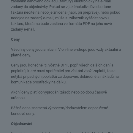
zasláním daňového dokladu (faktury) elektronicky na e-mail
zadaný do objednávky. Pokud se z jakéhokoliv důvodu stane
faktura nečitelná nebo je zničená (např. při přepravě), nebo pokud
nedojde na zadaný e-mail, může si zákazník vyžádat novou
fakturu, která mu bude zaslána ve formátu PDF na jeho nově
zadaný e-mail.
Ceny
Všechny ceny jsou smluvní. V on-line e-shopu jsou vždy aktuální a
platné ceny.
Ceny jsou konečné, tj. včetně DPH, popř. všech dalších daní a
poplatků, které musí spotřebitel pro získání zboží zaplatit, to se
netýká případných poplatků za dopravné, dobírečné a nákladů na
komunikace prostředky na dálku.
Akční ceny platí do vyprodání zásob nebo po dobu časově
určenou.
Běžná cena znamená výrobcem/dodavatelem doporučené
koncové ceny.
Objednávání