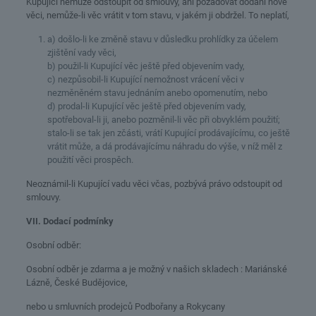
Kupující nemůže odstoupit od smlouvy, ani požadovat dodání nové
věci, nemůže-li věc vrátit v tom stavu, v jakém ji obdržel. To neplatí,
a) došlo-li ke změně stavu v důsledku prohlídky za účelem
zjištění vady věci,
b) použil-li Kupující věc ještě před objevením vady,
c) nezpůsobil-li Kupující nemožnost vrácení věci v
nezměněném stavu jednáním anebo opomenutím, nebo
d) prodal-li Kupující věc ještě před objevením vady,
spotřeboval-li ji, anebo pozměnil-li věc při obvyklém použití;
stalo-li se tak jen zčásti, vrátí Kupující prodávajícímu, co ještě
vrátit může, a dá prodávajícímu náhradu do výše, v níž měl z
použití věci prospěch.
Neoznámil-li Kupující vadu věci včas, pozbývá právo odstoupit od
smlouvy.
VII. Dodací podmínky
Osobní odběr:
Osobní odběr je zdarma a je možný v našich skladech : Mariánské
Lázně, České Budějovice,
nebo u smluvních prodejců Podbořany a Rokycany