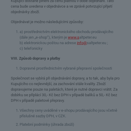
Kupující dostane plnění za cenu platnou v době objednání. Tato
cena bude uvedena v objednávce a ve zprávě potvrzující přijetí
objednávky zboží.
Objednávat je možno následujícími způsoby:
a) prostřednictvím elektronického obchodu prodávajícího
(dále jen „e-shop“), kterým je
www.s
altpeter.eu
b) elektronickou poštou na adrese
info@
saltpeter.eu ;
c) telefonicky
VIII. Způsob dopravy a platby
Dopravné prostřednictvím vybrané přepravní společnosti
Společnost se vybírá při objednávání dopravy, a to tak, aby byla pro
Kupujícího co nejlevnější, za zachování stále kvality. Zboží
dopravujeme pouze na paletách, které je nutné dopravci vrátit. Za
dobírku se příplácí 30,- Kč bez DPH v případě balíků a 50,- Kč bez
DPH v případě paletové přepravy.
Všechny ceny uváděné v e-shopu prodávajícího jsou včetně
příslušné sazby DPH, v CZK.
Platební podmínky (úhrada zboží)