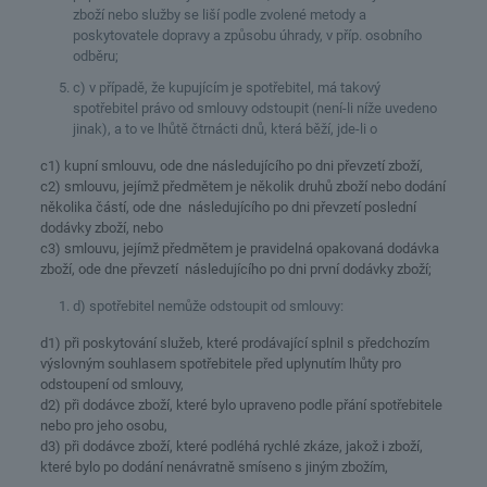
zboží nebo služby se liší podle zvolené metody a
poskytovatele dopravy a způsobu úhrady, v příp. osobního
odběru;
c) v případě, že kupujícím je spotřebitel, má takový
spotřebitel právo od smlouvy odstoupit (není-li níže uvedeno
jinak), a to ve lhůtě čtrnácti dnů, která běží, jde-li o
c1) kupní smlouvu, ode dne následujícího po dni převzetí zboží,
c2) smlouvu, jejímž předmětem je několik druhů zboží nebo dodání
několika částí, ode dne následujícího po dni převzetí poslední
dodávky zboží, nebo
c3) smlouvu, jejímž předmětem je pravidelná opakovaná dodávka
zboží, ode dne převzetí následujícího po dni první dodávky zboží;
d) spotřebitel nemůže odstoupit od smlouvy:
d1) při poskytování služeb, které prodávající splnil s předchozím
výslovným souhlasem spotřebitele před uplynutím lhůty pro
odstoupení od smlouvy,
d2) při dodávce zboží, které bylo upraveno podle přání spotřebitele
nebo pro jeho osobu,
d3) při dodávce zboží, které podléhá rychlé zkáze, jakož i zboží,
které bylo po dodání nenávratně smíseno s jiným zbožím,