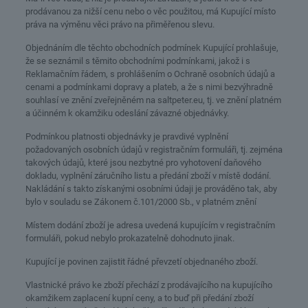
prodávanou za nižší cenu nebo o věc použitou, má Kupující místo
práva na výměnu věci právo na přiměřenou slevu.
Objednáním dle těchto obchodních podmínek Kupující prohlašuje,
že se seznámil s těmito obchodními podmínkami, jakož i s
Reklamačním řádem, s prohlášením o Ochraně osobních údajů a
cenami a podmínkami dopravy a plateb, a že s nimi bezvýhradně
souhlasí ve znění zveřejněném na saltpeter.eu, tj. ve znění platném
a účinném k okamžiku odeslání závazné objednávky.
Podmínkou platnosti objednávky je pravdivé vyplnění
požadovaných osobních údajů v registračním formuláři, tj. zejména
takových údajů, které jsou nezbytné pro vyhotovení daňového
dokladu, vyplnění záručního listu a předání zboží v místě dodání.
Nakládání s takto získanými osobními údaji je prováděno tak, aby
bylo v souladu se Zákonem č.101/2000 Sb., v platném znění
Místem dodání zboží je adresa uvedená kupujícím v registračním
formuláři, pokud nebylo prokazatelně dohodnuto jinak.
Kupující je povinen zajistit řádné převzetí objednaného zboží.
Vlastnické právo ke zboží přechází z prodávajícího na kupujícího
okamžikem zaplacení kupní ceny, a to buď při předání zboží