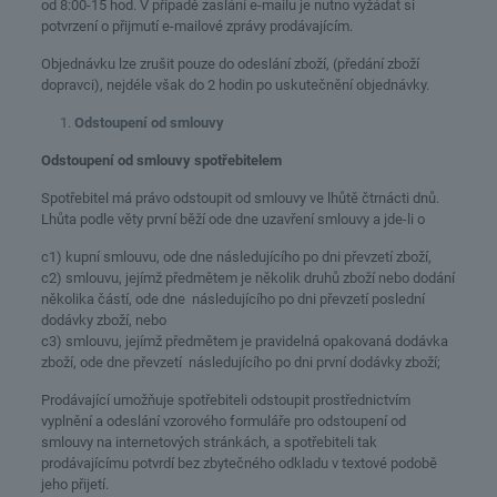
od 8:00-15 hod. V případě zaslání e-mailu je nutno vyžádat si
potvrzení o přijmutí e-mailové zprávy prodávajícím.
Objednávku lze zrušit pouze do odeslání zboží, (předání zboží
dopravci), nejdéle však do 2 hodin po uskutečnění objednávky.
Odstoupení od smlouvy
Odstoupení od smlouvy spotřebitelem
Spotřebitel má právo odstoupit od smlouvy ve lhůtě čtrnácti dnů.
Lhůta podle věty první běží ode dne uzavření smlouvy a jde-li o
c1) kupní smlouvu, ode dne následujícího po dni převzetí zboží,
c2) smlouvu, jejímž předmětem je několik druhů zboží nebo dodání
několika částí, ode dne následujícího po dni převzetí poslední
dodávky zboží, nebo
c3) smlouvu, jejímž předmětem je pravidelná opakovaná dodávka
zboží, ode dne převzetí následujícího po dni první dodávky zboží;
Prodávající umožňuje spotřebiteli odstoupit prostřednictvím
vyplnění a odeslání vzorového formuláře pro odstoupení od
smlouvy na internetových stránkách, a spotřebiteli tak
prodávajícímu potvrdí bez zbytečného odkladu v textové podobě
jeho přijetí.