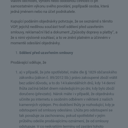
vlastní obchodní, výrobní nebo obdobnou činností či při
samostatném výkonu svého povolání, popřípadě osoba, která
jedná jménem nebo na účet podnikatele.
Kupující podáním objednávky potvrzuje, že se seznámil s těmito
VOP, jejichž nedílnou součást tvoří sdělení před uzavřením
smlouvy, reklamační řád a dokument „Způsoby dopravy a platby“, a
že s nimi výslovně souhlasí, a to ve znění platném a účinném v
momentě odeslání objednávky.
Sdělení před uzavřením smlouvy
Prodávající sděluje, že
a) v případě, že jste spotřebitel, máte dle § 1829 občanského
zákoníku (zákon č. 89/2012 Sb.) právo zakoupené zboží vrátit
bez udání důvodu, a to do 14 kalendářních dnů, kdy 14 denní
lhůta začíná běžet dnem následujícím po dni, kdy bylo zboží
doručeno (převzato). Nárok máte i v případě, že objednávku
učiníte po internetu s osobním odběrem v některé z našich
kamenných výdejen. Pro dodržení lhůty je rozhodující, kdy je
odstoupení od smlouvy odesláno. Lhůta pro odstoupení se
tak považuje za zachovanou, pokud spotřebitel v jejím
průběhu odešle prodávajícímu oznámení, že od smlouvy
odstupuje. V co nejkratším termínu od zaslání tohoto