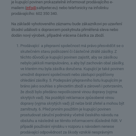
je kupující povinen prokazatelně informovat prodávajícího e-
mailem (
info@
saltpeter.eu) nebo telefonicky na infolinku
prodávajícího: 602 350 340.
Na základě vyhotoveného záznamu bude zákazníkovi po uzavření
škodní události s dopravcem poskytnuta přiměřená sleva nebo
dodán nový výrobek, případně vrácena částka za zboží.
Prodávající a přepravní společnost má právo přesvědčit se o
skutečném stavu poškození či částečné ztrátě zásilky. Z
těchto důvodů je kupující povinen zajistit, aby se zásilkou
nebylo jakkoli manipulováno, a aby byl zachován obal zásilky,
ve kterém mu byla zásilka doručena. Kupující je také povinen
umožnit dopravní společnosti nebo zástupci pojišťovny
ohledání zásilky. 5. Podepsání přepravního listu kupujícím je
bráno jako souhlas s převzetím zboží a zároveň i potvrzením,
že zboží bylo předáno nepoškozené vinou dopravy (vyjma
skrytých vad). Na pozdější reklamace způsobené vinou
dopravy (vyjma skrytých vad) již nelze brát zřetel a mohou být
zamítnuty. 6. Před prvním použitím je kupující povinen
prostudovat záruční podmínky včetně českého návodu na
obsluhu a následně se těmito informacemi důsledně řídit. V
případě používání výrobku v rozporu s návodem nenese
prodávající odpovědnost za škody vzniklé nesprávným