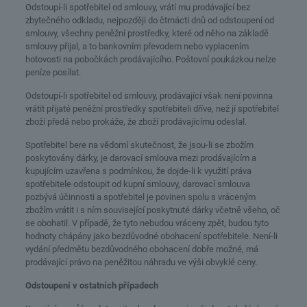
Odstoupí-li spotřebitel od smlouvy, vrátí mu prodávající bez
zbytečného odkladu, nejpozději do čtrnácti dnů od odstoupení od
smlouvy, všechny peněžní prostředky, které od něho na základě
smlouvy přijal, a to bankovním převodem nebo vyplacením
hotovosti na pobočkách prodávajícího. Poštovní poukázkou nelze
peníze posílat.
Odstoupí-li spotřebitel od smlouvy, prodávající však není povinna
vrátit přijaté peněžní prostředky spotřebiteli dříve, než jí spotřebitel
zboží předá nebo prokáže, že zboží prodávajícímu odeslal.
Spotřebitel bere na vědomí skutečnost, že jsou-li se zbožím
poskytovány dárky, je darovací smlouva mezi prodávajícím a
kupujícím uzavřena s podmínkou, že dojde-li k využití práva
spotřebitele odstoupit od kupní smlouvy, darovací smlouva
pozbývá účinnosti a spotřebitel je povinen spolu s vráceným
zbožím vrátit i s ním související poskytnuté dárky včetně všeho, oč
se obohatil. V případě, že tyto nebudou vráceny zpět, budou tyto
hodnoty chápány jako bezdůvodné obohacení spotřebitele. Není-li
vydání předmětu bezdůvodného obohacení dobře možné, má
prodávající právo na peněžitou náhradu ve výši obvyklé ceny.
Odstoupení v ostatních případech