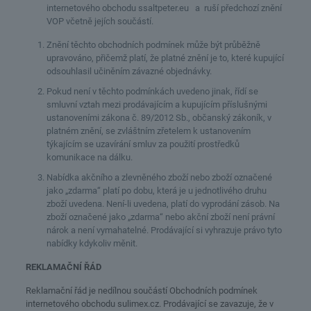
internetového obchodu ssaltpeter.eu a ruší předchozí znění
VOP včetně jejích součástí.
Znění těchto obchodních podmínek může být průběžně
upravováno, přičemž platí, že platné znění je to, které kupující
odsouhlasil učiněním závazné objednávky.
Pokud není v těchto podmínkách uvedeno jinak, řídí se
smluvní vztah mezi prodávajícím a kupujícím příslušnými
ustanoveními zákona č. 89/2012 Sb., občanský zákoník, v
platném znění, se zvláštním zřetelem k ustanovením
týkajícím se uzavírání smluv za použití prostředků
komunikace na dálku.
Nabídka akčního a zlevněného zboží nebo zboží označené
jako „zdarma“ platí po dobu, která je u jednotlivého druhu
zboží uvedena. Není-li uvedena, platí do vyprodání zásob. Na
zboží označené jako „zdarma“ nebo akční zboží není právní
nárok a není vymahatelné. Prodávající si vyhrazuje právo tyto
nabídky kdykoliv měnit.
REKLAMAČNÍ ŘÁD
Reklamační řád je nedílnou součástí Obchodních podmínek
internetového obchodu sulimex.cz. Prodávající se zavazuje, že v