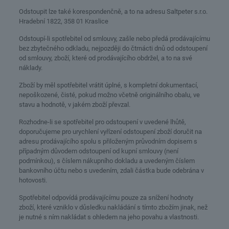
Odstoupit lze také korespondenčně, a to na adresu Saltpeter s.r.o.
Hradební 1822, 358 01 Kraslice
Odstoupí-li spotřebitel od smlouvy, zašle nebo předá prodávajícímu
bez zbytečného odkladu, nejpozději do čtrnácti dnů od odstoupení
od smlouvy, zboží, které od prodávajícího obdržel, a to na své
náklady.
Zboží by měl spotřebitel vrátit úplné, s kompletní dokumentací,
nepoškozené, čisté, pokud možno včetně originálního obalu, ve
stavu a hodnotě, v jakém zboží převzal.
Rozhodne-li se spotřebitel pro odstoupení v uvedené lhůtě,
doporučujeme pro urychlení vyřízení odstoupení zboží doručit na
adresu prodávajícího spolu s přiloženým průvodním dopisem s
případným důvodem odstoupení od kupní smlouvy (není
podmínkou), s číslem nákupního dokladu a uvedeným číslem
bankovního účtu nebo s uvedením, zdali částka bude odebrána v
hotovosti.
Spotřebitel odpovídá prodávajícímu pouze za snížení hodnoty
zboží, které vzniklo v důsledku nakládání s tímto zbožím jinak, než
je nutné s ním nakládat s ohledem na jeho povahu a vlastnosti.