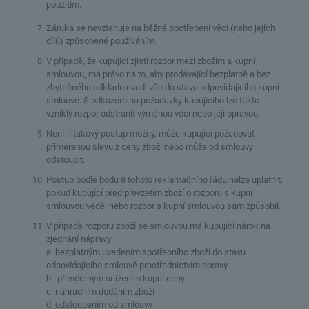
použitím.
Záruka se nevztahuje na běžné opotřebení věci (nebo jejích
dílů) způsobené používáním.
V případě, že kupující zjistí rozpor mezi zbožím a kupní
smlouvou, má právo na to, aby prodávající bezplatně a bez
zbytečného odkladu uvedl věc do stavu odpovídajícího kupní
smlouvě. S odkazem na požadavky kupujícího lze takto
vzniklý rozpor odstranit výměnou věci nebo její opravou.
Není-li takový postup možný, může kupující požadovat
přiměřenou slevu z ceny zboží nebo může od smlouvy
odstoupit.
Postup podle bodu 8 tohoto reklamačního řádu nelze uplatnit,
pokud kupující před převzetím zboží o rozporu s kupní
smlouvou věděl nebo rozpor s kupní smlouvou sám způsobil.
V případě rozporu zboží se smlouvou má kupující nárok na
zjednání nápravy:
a. bezplatným uvedením spotřebního zboží do stavu
odpovídajícího smlouvě prostřednictvím opravy
b. přiměřeným snížením kupní ceny
c. náhradním dodáním zboží
d. odstoupením od smlouvy