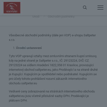
Obchodní podmínky
Úvod
Obchodní podmínky
Všeobecné obchodní podmínky (dále jen VOP) e-shopu Saltpeter
s.r.o.
Úvodní ustanovení
Tyto VOP upravují vztahy mezi smluvními stranami kupní smlouvy,
kdy na jedné straně je Saltpeter s.r.o., IČ: 29123224, DIČ: CZ
29123224 se sídlem Hradební 1822,358 01 Kraslice, provozující
internetový obchod saltpeter.eu, jako
Prodávající
a na straně druhé
je
Kupující
. Kupujícím je spotřebitel nebo podnikatel. Kupujícím se
pro účely tohoto prohlášení rozumí zákazník internetového
obchodu saltpeter.eu
Veškeré ceny zobrazované na stránkách internetového obchodu
saltpeter.eu jsou včetně příslušné sazby DPH. Prodávající je
plátcem DPH.