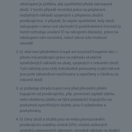
odstoupení je potřeba, aby spotřebitel předal zakoupené
zboží. V tomto případě nevzniká právo na proplacení
nezbytných nákladů spojených s přepravou zboží k
prodávajícímu. V případě, že nejste spotřebitel, tedy zboží
nakupujete v rámci své obchodní či podnikatelské činnosti (o
čemž rozhoduje uvedení IČ na nákupním dokladu), právo na
odstoupení vám nevzniká, neboť zákon tuto možnost
neuvádí.
b) obal není předmětem koupě ani součástí koupené věci. I
přesto má prodávající právo na náhradu skutečně
vynaložených nákladů na obaly, spojených s vrácením zboží.
Tyto náklady jsou vždy individuálně posouzeny a jako takové
jsou poté zákazníkovi naúčtovány a započteny s částkou za
vrácené zboží.
a) požaduje úhradu kupní ceny před převzetím plnění
kupujícím od prodávajícího, příp. povinnost zaplatit zálohu
nebo obdobnou platbu se týká požadavků Kupujícího na
poskytnutí specifických služeb, jsou-li vyžadovány a
poskytovány,
b) Ceny zboží a služeb jsou na webu provozovaném
prodávajícím uváděny včetně DPH, včetně veškerých
poplatků stanovených zákonem, nicméně náklady na dodání