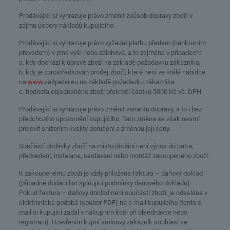
Prodávající si vyhrazuje právo změnit způsob dopravy zboží v
zájmu úspory nákladů kupujícího.
Prodávající si vyhrazuje právo vyžádat platbu předem (bankovním
převodem) v plné výši nebo zálohově, a to zejména v případech:
a. kdy dochází k úpravě zboží na základě požadavku zákazníka,
b. kdy je zprostředkován prodej zboží, které není ve stálé nabídce
na
www.
saltpeter.eu na základě požadavku zákazníka
c. hodnota objednaného zboží překročí částku 5000 Kč vč. DPH
Prodávající si vyhrazuje právo změnit variantu dopravy, a to i bez
předchozího upozornění kupujícího. Tato změna se však nesmí
projevit snížením kvality doručení a změnou její ceny.
Součástí dodávky zboží na místo dodání není výnos do patra,
předvedení, instalace, sestavení nebo montáž zakoupeného zboží.
K zakoupenému zboží je vždy přiložena faktura – daňový doklad
(případně dodací list splňující podmínky daňového dokladu).
Pokud faktura – daňový doklad není součástí zboží, je odeslána v
elektronické podobě (soubor PDF) na e-mail kupujícího (tento e-
mail si kupující zadal v nákupním koši při objednávce nebo
registraci). Uzavřením kupní smlouvy zákazník souhlasí se