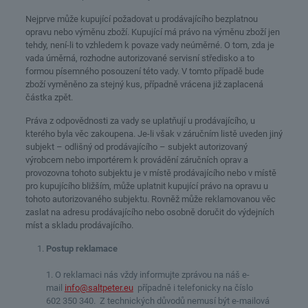
Nejprve může kupující požadovat u prodávajícího bezplatnou
opravu nebo výměnu zboží. Kupující má právo na výměnu zboží jen
tehdy, není-li to vzhledem k povaze vady neúměrné. O tom, zda je
vada úměrná, rozhodne autorizované servisní středisko a to
formou písemného posouzení této vady. V tomto případě bude
zboží vyměněno za stejný kus, případně vrácena již zaplacená
částka zpět.
Práva z odpovědnosti za vady se uplatňují u prodávajícího, u
kterého byla věc zakoupena. Je-li však v záručním listě uveden jiný
subjekt – odlišný od prodávajícího – subjekt autorizovaný
výrobcem nebo importérem k provádění záručních oprav a
provozovna tohoto subjektu je v místě prodávajícího nebo v místě
pro kupujícího bližším, může uplatnit kupující právo na opravu u
tohoto autorizovaného subjektu. Rovněž může reklamovanou věc
zaslat na adresu prodávajícího nebo osobně doručit do výdejních
míst a skladu prodávajícího.
Postup reklamace
1. O reklamaci nás vždy informujte zprávou na náš e-
mail
info@saltpeter.eu
případně i telefonicky na číslo
602 350 340. Z technických důvodů nemusí být e-mailová