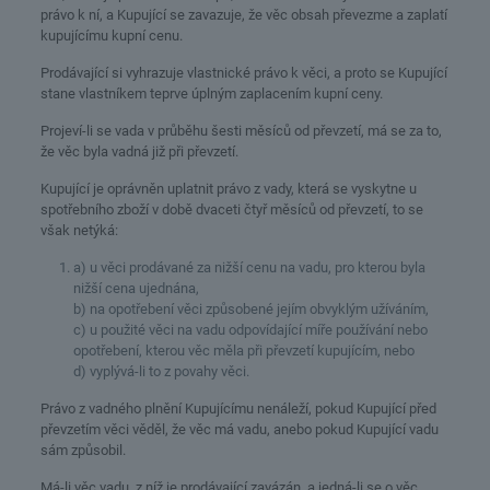
právo k ní, a Kupující se zavazuje, že věc obsah převezme a zaplatí
kupujícímu kupní cenu.
Prodávající si vyhrazuje vlastnické právo k věci, a proto se Kupující
stane vlastníkem teprve úplným zaplacením kupní ceny.
Projeví-li se vada v průběhu šesti měsíců od převzetí, má se za to,
že věc byla vadná již při převzetí.
Kupující je oprávněn uplatnit právo z vady, která se vyskytne u
spotřebního zboží v době dvaceti čtyř měsíců od převzetí, to se
však netýká:
a) u věci prodávané za nižší cenu na vadu, pro kterou byla
nižší cena ujednána,
b) na opotřebení věci způsobené jejím obvyklým užíváním,
c) u použité věci na vadu odpovídající míře používání nebo
opotřebení, kterou věc měla při převzetí kupujícím, nebo
d) vyplývá-li to z povahy věci.
Právo z vadného plnění Kupujícímu nenáleží, pokud Kupující před
převzetím věci věděl, že věc má vadu, anebo pokud Kupující vadu
sám způsobil.
Má-li věc vadu, z níž je prodávající zavázán, a jedná-li se o věc