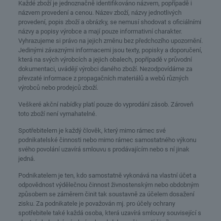
Každé zboží je jednoznačně identifikováno názvem, popřípadě i
názvem provedení a cenou. Název zboží, názvy jednotlivých
provedení, popis zboží a obrázky, se nemusí shodovat s oficiálními
názvy a popisy výrobce a mají pouze informativní charakter.
Vyhrazujeme si právo na jejich změnu bez předchozího upozornění.
Jedinými závaznými informacemi jsou texty, popisky a doporučení,
která na svých výrobcích a jejich obalech, popřípadě v průvodní
dokumentaci, uvádějí výrobci daného zboží. Nezodpovídáme za
převzaté informace z propagačních materiálů a webů různých
výrobců nebo prodejců zboží.
Veškeré akční nabídky platí pouze do vyprodání zásob. Zároveň
toto zboží není vymahatelné.
Spotřebitelem je každý člověk, který mimo rámec své
podnikatelské činnosti nebo mimo rámec samostatného výkonu
svého povolání uzavírá smlouvu s prodávajícím nebo s ní jinak
jedná.
Podnikatelem je ten, kdo samostatně vykonává na vlastní účet a
odpovědnost výdělečnou činnost živnostenským nebo obdobným
způsobem se záměrem činit tak soustavně za účelem dosažení
zisku. Za podnikatele je považován mj. pro účely ochrany
spotřebitele také každá osoba, která uzavírá smlouvy související s