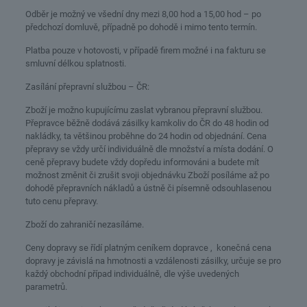
Odběr je možný ve všední dny mezi 8,00 hod a 15,00 hod – po
předchozí domluvě, případně po dohodě i mimo tento termín.
Platba pouze v hotovosti, v případě firem možné i na fakturu se
smluvní délkou splatnosti.
Zasílání přepravní službou – ČR:
Zboží je možno kupujícímu zaslat vybranou přepravní službou.
Přepravce běžně dodává zásilky kamkoliv do ČR do 48 hodin od
nakládky, ta většinou proběhne do 24 hodin od objednání. Cena
přepravy se vždy určí individuálně dle množství a místa dodání. O
ceně přepravy budete vždy dopředu informováni a budete mít
možnost změnit či zrušit svoji objednávku Zboží posíláme až po
dohodě přepravních nákladů a ústně či písemně odsouhlasenou
tuto cenu přepravy.
Zboží do zahraničí nezasíláme.
Ceny dopravy se řídí platným ceníkem dopravce , konečná cena
dopravy je závislá na hmotnosti a vzdálenosti zásilky, určuje se pro
každý obchodní případ individuálně, dle výše uvedených
parametrů.