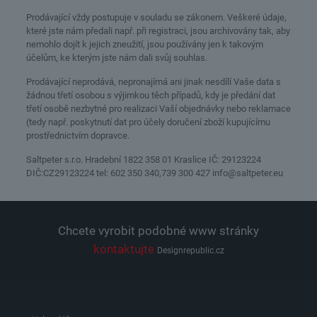
Prodávající vždy postupuje v souladu se zákonem. Veškeré údaje,
které jste nám předali např. při registraci, jsou archivovány tak, aby
nemohlo dojít k jejich zneužití, jsou používány jen k takovým
účelům, ke kterým jste nám dali svůj souhlas.
Prodávající neprodává, nepronajímá ani jinak nesdílí Vaše data s
žádnou třetí osobou s výjimkou těch případů, kdy je předání dat
třetí osobě nezbytné pro realizaci Vaší objednávky nebo reklamace
(tedy např. poskytnutí dat pro účely doručení zboží kupujícímu
prostřednictvím dopravce.
Saltpeter s.r.o. Hradební 1822 358 01 Kraslice IČ: 29123224
DIČ:CZ29123224 tel: 602 350 340,739 300 427 info@saltpeter.eu
Chcete vyrobit podobné www stránky
kontaktujte
Designrepublic.cz