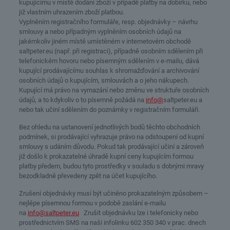
kupujícímu v místě dodání zboží v případě platby na dobírku, nebo
již vlastním uhrazením zboží platbou.
Vyplněním registračního formuláře, resp. objednávky – návrhu
smlouvy a nebo případným vyplněním osobních údajů na
jakémkoliv jiném místě umístěném v internetovém obchodě
saltpeter.eu (např. při registraci), případně osobním sdělením při
telefonickém hovoru nebo písemným sdělením v e-mailu, dává
kupující prodávajícímu souhlas k shromažďování a archivování
osobních údajů o kupujícím, smlouvách a o jeho nákupech.
Kupující má právo na vymazání nebo změnu ve struktuře osobních
údajů, a to kdykoliv o to písemně požádá na
info@
saltpeter.eu a
nebo tak učiní sdělením do poznámky v registračním formuláři.
Bez ohledu na ustanovení jednotlivých bodů těchto obchodních
podmínek, si prodávající vyhrazuje právo na odstoupení od kupní
smlouvy s udáním důvodu. Pokud tak prodávající učiní a zároveň
již došlo k prokazatelné úhradě kupní ceny kupujícím formou
platby předem, budou tyto prostředky v souladu s dobrými mravy
bezodkladně převedeny zpět na účet kupujícího.
Zrušení objednávky musí být učiněno prokazatelným způsobem –
nejlépe písemnou formou v podobě zaslání e-mailu
na
info@saltpeter.eu
Zrušit objednávku lze i telefonicky nebo
prostřednictvím SMS na naši infolinku 602 350 340 v prac. dnech