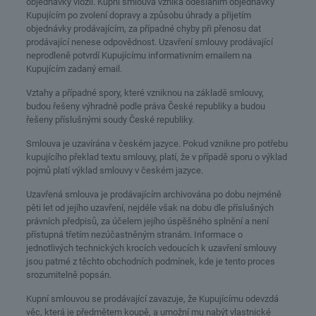
objednávky vložil. Kupní smlouva vzniká odesláním objednávky
Kupujícím po zvolení dopravy a způsobu úhrady a přijetím
objednávky prodávajícím, za případné chyby při přenosu dat
prodávající nenese odpovědnost. Uzavření smlouvy prodávající
neprodleně potvrdí Kupujícímu informativním emailem na
Kupujícím zadaný email.
Vztahy a případné spory, které vzniknou na základě smlouvy,
budou řešeny výhradně podle práva České republiky a budou
řešeny příslušnými soudy České republiky.
Smlouva je uzavírána v českém jazyce. Pokud vznikne pro potřebu
kupujícího překlad textu smlouvy, platí, že v případě sporu o výklad
pojmů platí výklad smlouvy v českém jazyce.
Uzavřená smlouva je prodávajícím archivována po dobu nejméně
pěti let od jejího uzavření, nejdéle však na dobu dle příslušných
právních předpisů, za účelem jejího úspěšného splnění a není
přístupná třetím nezúčastněným stranám. Informace o
jednotlivých technických krocích vedoucích k uzavření smlouvy
jsou patrné z těchto obchodních podmínek, kde je tento proces
srozumitelně popsán.
Kupní smlouvou se prodávající zavazuje, že Kupujícímu odevzdá
věc, která je předmětem koupě, a umožní mu nabýt vlastnické