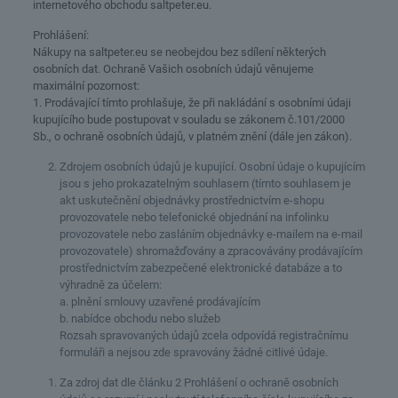
internetového obchodu saltpeter.eu.
Prohlášení:
Nákupy na saltpeter.eu se neobejdou bez sdílení některých
osobních dat. Ochraně Vašich osobních údajů věnujeme
maximální pozornost:
1. Prodávající tímto prohlašuje, že při nakládání s osobními údaji
kupujícího bude postupovat v souladu se zákonem č.101/2000
Sb., o ochraně osobních údajů, v platném znění (dále jen zákon).
Zdrojem osobních údajů je kupující. Osobní údaje o kupujícím
jsou s jeho prokazatelným souhlasem (tímto souhlasem je
akt uskutečnění objednávky prostřednictvím e-shopu
provozovatele nebo telefonické objednání na infolinku
provozovatele nebo zasláním objednávky e-mailem na e-mail
provozovatele) shromažďovány a zpracovávány prodávajícím
prostřednictvím zabezpečené elektronické databáze a to
výhradně za účelem:
a. plnění smlouvy uzavřené prodávajícím
b. nabídce obchodu nebo služeb
Rozsah spravovaných údajů zcela odpovídá registračnímu
formuláři a nejsou zde spravovány žádné citlivé údaje.
Za zdroj dat dle článku 2 Prohlášení o ochraně osobních