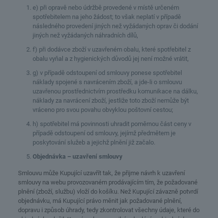
e) při opravě nebo údržbě provedené v místě určeném
spotřebitelem na jeho žádost; to však neplatí v případě
následného provedení jiných než vyžádaných oprav či dodání
jiných než vyžádaných náhradních dílů,
f) při dodávce zboží v uzavřeném obalu, které spotřebitel z
obalu vyňal a z hygienických důvodů jej není možné vrátit,
g) v případě odstoupení od smlouvy ponese spotřebitel
náklady spojené s navrácením zboží, a jde-li o smlouvu
uzavřenou prostřednictvím prostředku komunikace na dálku,
náklady za navrácení zboží, jestliže toto zboží nemůže být
vráceno pro svou povahu obvyklou poštovní cestou;
h) spotřebitel má povinnosti uhradit poměrnou část ceny v
případě odstoupení od smlouvy, jejímž předmětem je
poskytování služeb a jejichž plnění již začalo.
Objednávka – uzavření smlouvy
Smlouvu může Kupující uzavřít tak, že přijme návrh k uzavření
smlouvy na webu provozovaném prodávajícím tím, že požadované
plnění (zboží, službu) vloží do košíku. Než Kupující závazně potvrdí
objednávku, má Kupující právo měnit jak požadované plnění,
dopravu i způsob úhrady, tedy zkontrolovat všechny údaje, které do