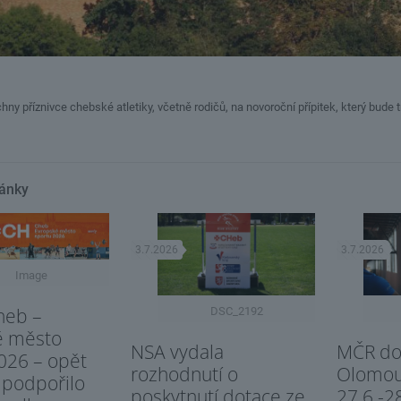
chny příznivce chebské atletiky, včetně rodičů, na novoroční přípitek, který bude 
lánky
3.7.2026
3.7.2026
Image
heb –
DSC_2192
é město
NSA vydala
MČR dor
026 – opět
rozhodnutí o
Olomo
 podpořilo
poskytnutí dotace ze
27.6.-2