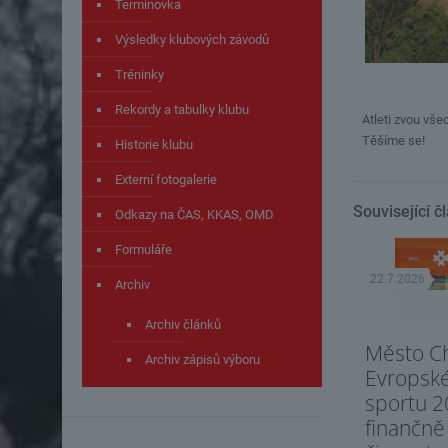
Termínovka
Výsledky klubových závodů
Tréninky
Rekordy a tabulky klubu
Atleti zvou vše
Těšíme se!
Historie klubu
Externí fotogalerie
Související č
Odkazy na ČAS, KKAS, OMD
Formuláře
22.7.2026
Archiv
Archiv článků
Město C
Archiv zápisů výboru
Evropsk
sportu 2
finančně