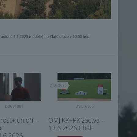
tradičně 1.1.2023 (neděle) na Zlaté dráze v 10.00 hod.
21.6.2026
DSC01001
DSC_6565
ost+junioři –
OMJ KK+PK žactva –
uc
13.6.2026 Cheb
8.6.2026