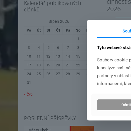
činnost 
Kalendář publikovaných
2026
článků
Srpen 2026
Čís
Po
Út
St
Čt
Pá
So
Ne
Sou
1
2
Tyto webové strá
3
4
5
6
7
8
9
10
11
12
13
14
15
16
Soubory cookie p
17
18
19
20
21
22
23
k analýze naší n
24
25
26
27
28
29
30
partnery v oblast
31
informacemi, kter
« Čvc
Odmít
POSLEDNÍ PŘÍSPĚVKY
Město Cheb –