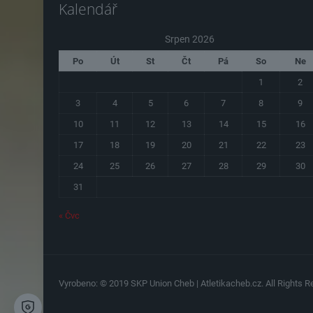
Kalendář
Srpen 2026
Po
Út
St
Čt
Pá
So
Ne
1
2
3
4
5
6
7
8
9
10
11
12
13
14
15
16
17
18
19
20
21
22
23
24
25
26
27
28
29
30
31
« Čvc
Vyrobeno: © 2019 SKP Union Cheb | Atletikacheb.cz. All Rights Re