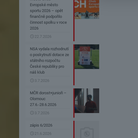
Evropské město
sportu 2026 – opět
finančně podpořilo
činnost spolku v roce
2026
22.7.2026
NSA vydala rozhodnutí
o poskytnutí dotace ze
státního rozpočtu
České republiky pro
náš klub
3.7.2026
MČR dorost+junioři –
Olomouc
27.6.-28.6.2026
3.7.2026
zápis 6/2026
21.6.2026