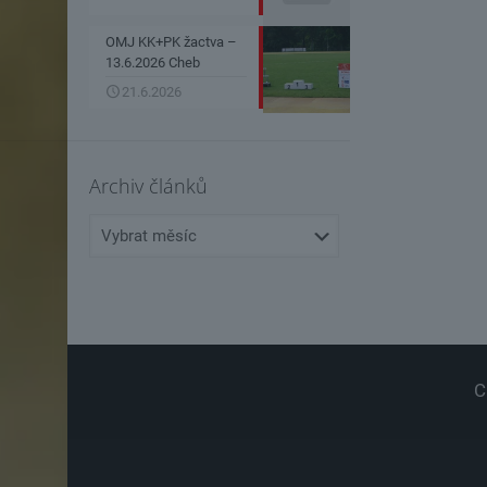
OMJ KK+PK žactva –
13.6.2026 Cheb
21.6.2026
Archiv článků
Archiv
článků
C