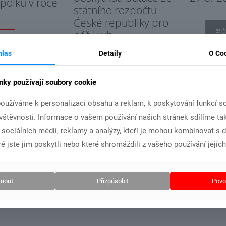
spolku v roce
státního rozpočtu
České republiky pro
Č
náš klub
t více
hlas
Detaily
O Co
Číst více
nky používají soubory cookie
oužíváme k personalizaci obsahu a reklam, k poskytování funkcí so
ávštěvnosti. Informace o vašem používání našich stránek sdílíme ta
i sociálních médií, reklamy a analýzy, kteří je mohou kombinovat s 
é jste jim poskytli nebo které shromáždili z vašeho používání jejich
nout
Přizpůsobit
Povol