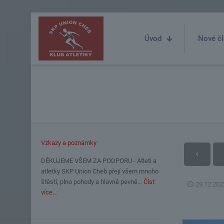
Úvod
Nové čl
Vzkazy a poznámky
DĚKUJEME VŠEM ZA PODPORU - Atleti a
atletky SKP Union Cheb přejí všem mnoho
štěstí, plno pohody a hlavně pevné…
Číst
29.12.202
více…