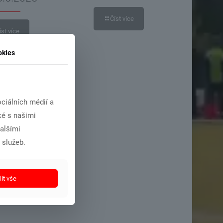
Číst více
íst více
okies
ciálních médií a
ké s našimi
dalšími
 služeb.
it vše