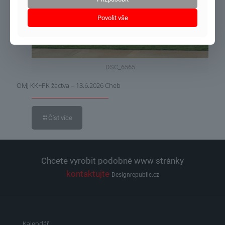
Povolit vše
DSC_6565
OMJ KK+PK žactva – 13.6.2026 Cheb
Číst více
Chcete vyrobit podobné www stránky
kontaktujte
Designrepublic.cz
Kalendář