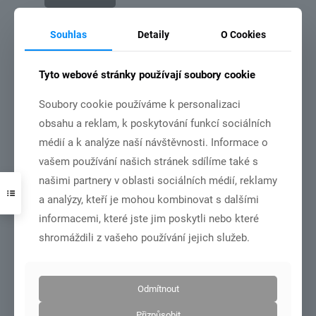
Souhlas
Detaily
O Cookies
3.7.2026
Tyto webové stránky používají soubory cookie
Soubory cookie používáme k personalizaci
obsahu a reklam, k poskytování funkcí sociálních
médií a k analýze naší návštěvnosti. Informace o
vašem používání našich stránek sdílíme také s
DSC01001
našimi partnery v oblasti sociálních médií, reklamy
MČR dorost+junioři – Olomouc 27.6.-28.6.2026
a analýzy, kteří je mohou kombinovat s dalšími
informacemi, které jste jim poskytli nebo které
Číst více
shromáždili z vašeho používání jejich služeb.
Odmítnout
21.6.2026
Přizpůsobit