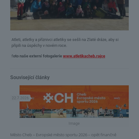
Atleti, atletky a příznivci atletiky se sešli na Zlaté dráze, aby si
připili na úspěchy v novém roce.
f
oto naše externí fotogalerie
www.atletikacheb.rajce
Související články
22.7.2026
Image
Město Cheb – Evropské město sportu 2026 – opět finančně