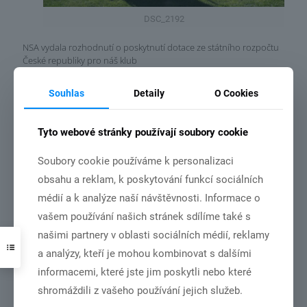
DSC_2192
NSA vydala rozhodnutí o poskytnutí dotace ze státního rozpočtu
České republiky pro náš klub
Souhlas
Detaily
O Cookies
Číst více
Tyto webové stránky používají soubory cookie
Soubory cookie používáme k personalizaci
3.7.2026
obsahu a reklam, k poskytování funkcí sociálních
médií a k analýze naší návštěvnosti. Informace o
vašem používání našich stránek sdílíme také s
našimi partnery v oblasti sociálních médií, reklamy
a analýzy, kteří je mohou kombinovat s dalšími
informacemi, které jste jim poskytli nebo které
DSC01001
shromáždili z vašeho používání jejich služeb.
MČR dorost+junioři – Olomouc 27.6.-28.6.2026