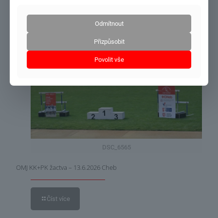
Odmítnout
Číst více
Přizpůsobit
Povolit vše
21.6.2026
DSC_6565
OMJ KK+PK žactva – 13.6.2026 Cheb
Číst více