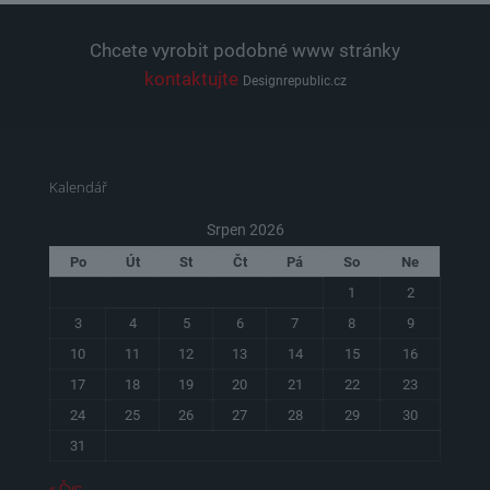
Chcete vyrobit podobné www stránky
kontaktujte
Designrepublic.cz
Kalendář
Srpen 2026
Po
Út
St
Čt
Pá
So
Ne
1
2
3
4
5
6
7
8
9
10
11
12
13
14
15
16
17
18
19
20
21
22
23
24
25
26
27
28
29
30
31
« Čvc